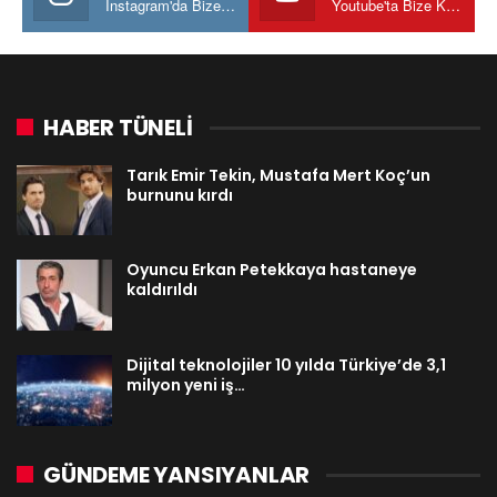
Instagram'da Bize katılın
Youtube'ta Bize Katılın
HABER TÜNELİ
Tarık Emir Tekin, Mustafa Mert Koç’un
burnunu kırdı
Oyuncu Erkan Petekkaya hastaneye
kaldırıldı
Dijital teknolojiler 10 yılda Türkiye’de 3,1
milyon yeni iş…
GÜNDEME YANSIYANLAR