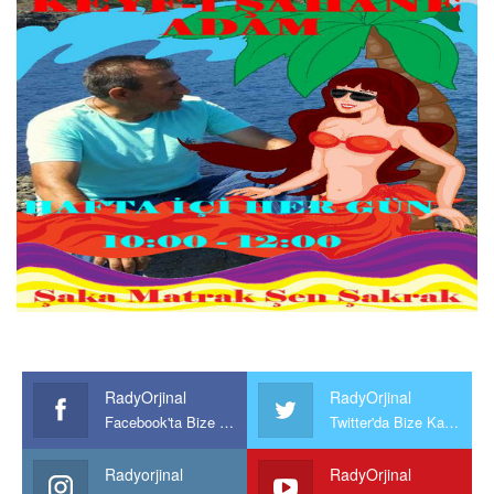
RadyOrjinal
RadyOrjinal
Facebook'ta Bize Katılın
Twitter'da Bize Katılın
Radyorjinal
RadyOrjinal