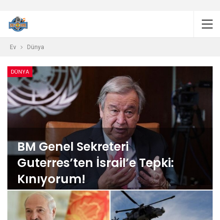
Ev
Dünya
DÜNYA
BM Genel Sekreteri
Guterres’ten İsrail’e Tepki:
Kınıyorum!