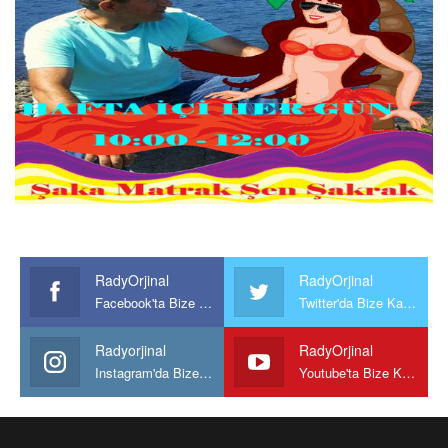
RadyOrjinal
RadyOrjinal
Facebook'ta Bize Katılın
Twitter'da Bize Katılın
Radyorjinal
RadyOrjinal
Instagram'da Bize katılın
Youtube'ta Bize Katılın