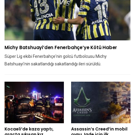
Michy Batshuayi’den Fenerbahçe’ye Kötü Haber
Süper Lig ekibi Fenerbahçe'nin golcü futbolcusu Michy
Batshuayi'nin sakatlandığı sakatlandığı ileri sürüldü.
Kocaeli’de kaza yaptı,
Assassin’s Creed’in mobil
araçta sıkışan kız
oynu Jade için ilk