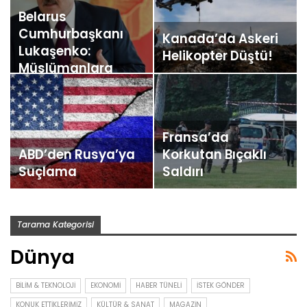
Belarus
Cumhurbaşkanı
Kanada’da Askeri
Lukaşenko:
Helikopter Düştü!
Müslümanlara
Karşı Saldırganlık…
Fransa’da
ABD’den Rusya’ya
Korkutan Bıçaklı
Suçlama
Saldırı
Tarama Kategorisi
Dünya
BILIM & TEKNOLOJI
EKONOMI
HABER TÜNELI
İSTEK GÖNDER
KONUK ETTIKLERIMIZ
KÜLTÜR & SANAT
MAGAZIN