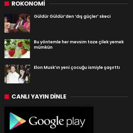
ROKONOMİ
Güldür Güldür’den ‘dış güçler’ skeci
Bu yöntemle her mevsim taze çilek yemek
mümkün
Elon Musk’ın yeni çocuğu ismiyle şaşırttı
CANLI YAYIN DINLE