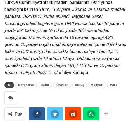
Türkiye Cumhuriyeti’nin ilk madeni paralarının 1924 yılında
basıldığını belirten Yalım,
“100 para, 5 kuruş ve 10 kuruş madeni
paralara, 1925’te 25 kuruş eklendi. Darphane Genel
Müdürlüğü’ndeki bilgilere göre 1940 yılında basılan 10 paranın
yüzde 85’i bakır, yüzde 5’i nikel, yüzde 10’u ise altından
oluşuyordu. Dönemin şartlarında 10 paranın ağırlığı 4,20
gramdı. 10 parayı bugün imal etmeye kalksak içinde 0,69 kuruş
bakır ve 0,81 kuruş nikel olmakla bunun maliyeti tam 1,5 TL
olur. İçindeki yüzde 10 altının 18 ayar olduğunu varsayarsak
içindeki 0,42 gram altının değeri 281,4 TL olur ve 10 paranın
toplam maliyeti 282,9 TL olur”
diye konuştu.
Darphane
Dolar
Fi̇yatları
Kuruş
Maliyeti
Para
Pay