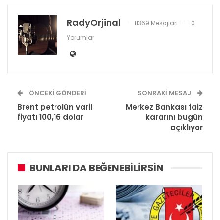
RadyOrjinal
11369 Mesajları
0
Yorumlar
ÖNCEKI GÖNDERI
SONRAKI MESAJ
Brent petrolün varil
Merkez Bankası faiz
fiyatı 100,16 dolar
kararını bugün
açıklıyor
BUNLARI DA BEĞENEBILIRSIN