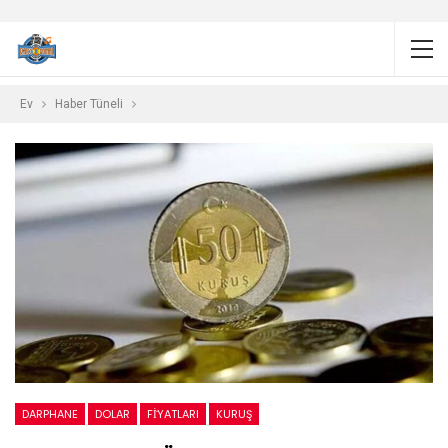
Ev
Haber Tüneli
DARPHANE
DOLAR
FİYATLARI
KURUŞ