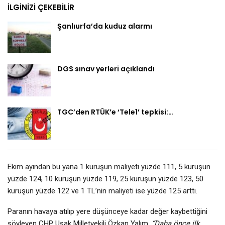
İLGINIZI ÇEKEBILIR
Şanlıurfa’da kuduz alarmı
DGS sınav yerleri açıklandı
TGC’den RTÜK’e ‘Tele1’ tepkisi:…
Ekim ayından bu yana 1 kuruşun maliyeti yüzde 111, 5 kuruşun
yüzde 124, 10 kuruşun yüzde 119, 25 kuruşun yüzde 123, 50
kuruşun yüzde 122 ve 1 TL’nin maliyeti ise yüzde 125 arttı.
Paranın havaya atılıp yere düşünceye kadar değer kaybettiğini
söyleyen CHP Uşak Milletvekili Özkan Yalım,
“Daha önce ilk