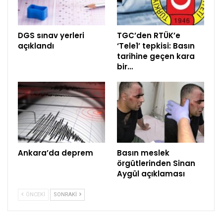
DGS sınav yerleri
TGC’den RTÜK’e
açıklandı
‘Tele1’ tepkisi: Basın
tarihine geçen kara
bir…
Ankara’da deprem
Basın meslek
örgütlerinden Sinan
Aygül açıklaması
ÖNCEKI
SONRAKI