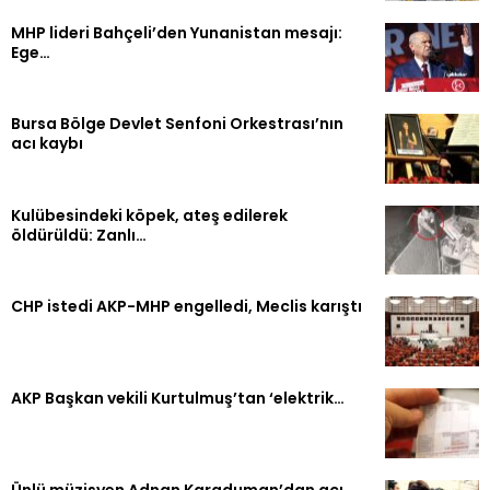
MHP lideri Bahçeli’den Yunanistan mesajı:
Ege…
Bursa Bölge Devlet Senfoni Orkestrası’nın
acı kaybı
Kulübesindeki köpek, ateş edilerek
öldürüldü: Zanlı…
CHP istedi AKP-MHP engelledi, Meclis karıştı
AKP Başkan vekili Kurtulmuş’tan ‘elektrik…
Ünlü müzisyen Adnan Karaduman’dan acı