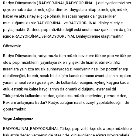
Radyo Dünyasında ( RADYORJİNAL,RADYOORJİNAL ) dinleyicilerimizi her
şeyden haberdar etmek, eğlendirmek, duygulara hitap etmek, şiir, müzik,
haber ve aktüaliteyle iç içe olmak, kısacası hayata dair güzellikleri,
mutluluğumuzu siz RADYORJİNAL ve RADYOORJİNAL dinleyicileriyle
paylaşmaktır. Sadece pop müzikte değil eski unutulmaz şarkılarını da gün
içinde RADYORJİNAL ve RADYOORJİNAL Dinleyicilerine ulaştırmaktır.
Görevimiz
Radyo Dünyasında, radyomuzla tüm müzik severlere türkçe pop ve türkçe
slow pop müziklerini yayınlayarak en iyi şekilde hizmet etmektir. Biz
insanlara yalnızca müzik sunmayacağız. Medyanın nasıl bir pozitif enerji
olabileceğini; birebir, sıcak bir iletişim kanalı olmanın avantajlarının toplum
yararına nasıl ve en güzel şekilde kullanılabileceğini, reyting kaygısı kadar
etik, estetik ve kalite kaygılarının da önemli olduğunu, evrensel dil
Türkçemizin kullanılmasından, çalınacak müzik eserlerine, personelden,
Reklam anlayışına kadar? Radyoculuğun nasıl düzeyli yapılabileceğini de
göstermektir.
Yayın Anlayışımız
RADYORJİNAL,RADYOORJİNAL Türkçe pop ve türkçe slow pop müziklere
hak ettiği değeri vermenin de ötesinde, dinleyicilerine eğitici programlarla