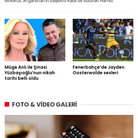
McKenzi, Afganistan’ın başkenti Kabil’de bulunan Hamid…
Müge Anlı ile Şinasi
Fenerbahçe’de Jayden
Yüzbaşıoğlu’nun nikah
Oosterwolde sesleri
tarihi belli oldu
FOTO & VİDEO GALERİ