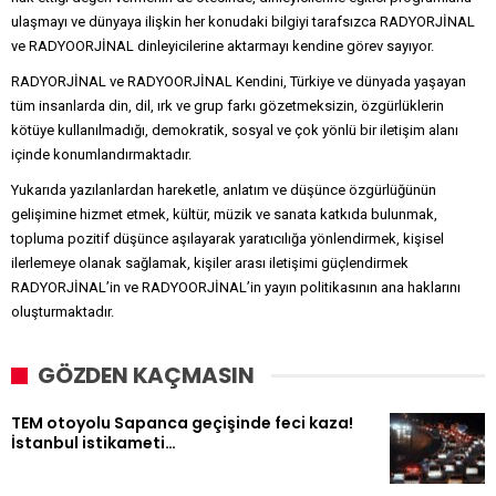
ulaşmayı ve dünyaya ilişkin her konudaki bilgiyi tarafsızca RADYORJİNAL
ve RADYOORJİNAL dinleyicilerine aktarmayı kendine görev sayıyor.
RADYORJİNAL ve RADYOORJİNAL Kendini, Türkiye ve dünyada yaşayan
tüm insanlarda din, dil, ırk ve grup farkı gözetmeksizin, özgürlüklerin
kötüye kullanılmadığı, demokratik, sosyal ve çok yönlü bir iletişim alanı
içinde konumlandırmaktadır.
Yukarıda yazılanlardan hareketle, anlatım ve düşünce özgürlüğünün
gelişimine hizmet etmek, kültür, müzik ve sanata katkıda bulunmak,
topluma pozitif düşünce aşılayarak yaratıcılığa yönlendirmek, kişisel
ilerlemeye olanak sağlamak, kişiler arası iletişimi güçlendirmek
RADYORJİNAL’in ve RADYOORJİNAL’in yayın politikasının ana haklarını
oluşturmaktadır.
GÖZDEN KAÇMASIN
TEM otoyolu Sapanca geçişinde feci kaza!
İstanbul istikameti…