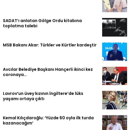
SADAT’ı anlatan Gölge Ordu kitabına
toplatma talebi
MSB Bakanı Akar: Türkler ve Kürtler kardeştir
Avcılar Belediye Başkanı Hançerli ikinci kez
coronaya…
Lavrov’un üvey kızının İngiltere’de lüks
yaşamı ortaya çıktı
Kemal Kılıçdaroğlu: ‘Yüzde 60 oyla ilk turda
kazanacağım’