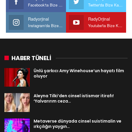
Facebook'ta Bize Katılın
Twitter'da Bize Katılın
Radyorjinal
RadyOrjinal
Instagram'da Bize katılın
Youtube'ta Bize Katılın
HABER TÜNELİ
Ünlü şarkıcı Amy Winehouse’un hayatı film
oluyor
Aleyna Tilki’den cinsel istismar itirafı!
‘Yalvarırım ceza…
Metaverse dünyada cinsel suistimalin ve
ırkçılığın yaygın…