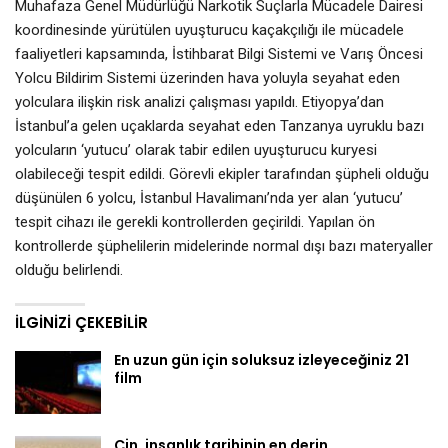
Muhafaza Genel Müdürlüğü Narkotik Suçlarla Mücadele Dairesi
koordinesinde yürütülen uyuşturucu kaçakçılığı ile mücadele
faaliyetleri kapsamında, İstihbarat Bilgi Sistemi ve Varış Öncesi
Yolcu Bildirim Sistemi üzerinden hava yoluyla seyahat eden
yolculara ilişkin risk analizi çalışması yapıldı. Etiyopya’dan
İstanbul’a gelen uçaklarda seyahat eden Tanzanya uyruklu bazı
yolcuların ‘yutucu’ olarak tabir edilen uyuşturucu kuryesi
olabileceği tespit edildi. Görevli ekipler tarafından şüpheli olduğu
düşünülen 6 yolcu, İstanbul Havalimanı’nda yer alan ‘yutucu’
tespit cihazı ile gerekli kontrollerden geçirildi. Yapılan ön
kontrollerde şüphelilerin midelerinde normal dışı bazı materyaller
olduğu belirlendi.
İLGINIZI ÇEKEBILIR
En uzun gün için soluksuz izleyeceğiniz 21
film
Çin, insanlık tarihinin en derin