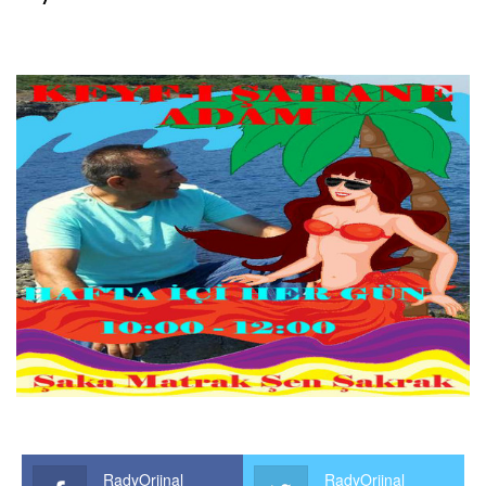
RadyOrjinal
RadyOrjinal