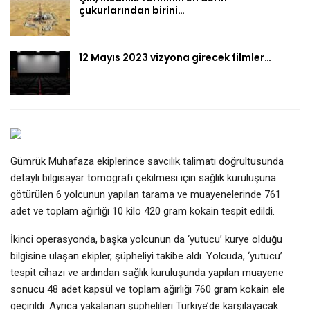
çukurlarından birini…
12 Mayıs 2023 vizyona girecek filmler…
Gümrük Muhafaza ekiplerince savcılık talimatı doğrultusunda
detaylı bilgisayar tomografi çekilmesi için sağlık kuruluşuna
götürülen 6 yolcunun yapılan tarama ve muayenelerinde 761
adet ve toplam ağırlığı 10 kilo 420 gram kokain tespit edildi.
İkinci operasyonda, başka yolcunun da ‘yutucu’ kurye olduğu
bilgisine ulaşan ekipler, şüpheliyi takibe aldı. Yolcuda, ‘yutucu’
tespit cihazı ve ardından sağlık kuruluşunda yapılan muayene
sonucu 48 adet kapsül ve toplam ağırlığı 760 gram kokain ele
geçirildi. Ayrıca yakalanan şüphelileri Türkiye’de karşılayacak