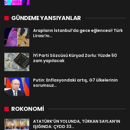
GÜNDEME YANSIYANLAR
Arapların İstanbul’da gece eğlencesi! Türk
Lirası’nı…
İYİ Parti Sözcüsü Kürşad Zorlu: Yüzde 50
zam yapılacak
Putin: Enflasyondaki artış, G7 ülkelerinin
sorumsuz…
ROKONOMİ
ATATÜRK’ÜN YOLUNDA, TÜRKAN SAYLAN’IN
IŞIĞINDA: ÇYDD 33…