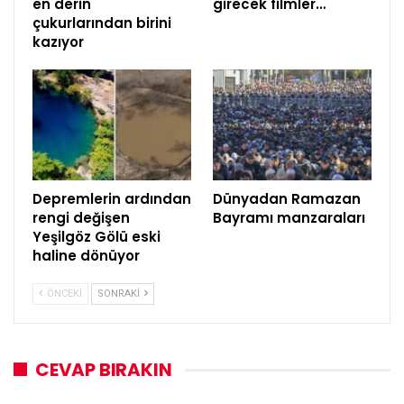
en derin
girecek filmler…
çukurlarından birini
kazıyor
Depremlerin ardından
Dünyadan Ramazan
rengi değişen
Bayramı manzaraları
Yeşilgöz Gölü eski
haline dönüyor
ÖNCEKI
SONRAKI
CEVAP BIRAKIN