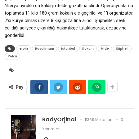
Nijerya uyruklu da kaldığı otelde gözaltına alındı. Operasyonlarda
toplamda 11 kilo 180 gram kokain ele geçirildi ve 1’i organizatör,
7’si kurye olmak üzere 8 kişi gözaltına alındı. Şüpheliler, sevk
edildiği adliyede çıkarıldığı hakimlikçe tutuklanarak, cezaevine
gönderildi.
eroin
Havalimanı
istanbul
Kokain
Mide
Şüpheli̇
Yolcu
Pay
RadyOrjinal
11369 Mesajları
0
Yorumlar