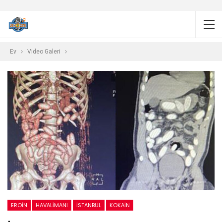
Ev
Video Galeri
EROIN
HAVALIMANI
ISTANBUL
KOKAIN