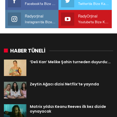
Facebook'ta Bize Katılın
Twitter'da Bize Katılın
Radyorjinal
RadyOrjinal
Instagram'da Bize katılın
Youtube'ta Bize Katılın
HABER TÜNELİ
‘Deli Kan’ Melike Şahin turneden duyurdu:…
Zeytin Ağacı dizisi Netflix’te yayında
Matrix yıldızı Keanu Reeves ilk kez dizide
oynayacak