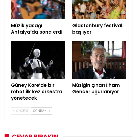
Müzik yasağı
Glastonbury festivali
Antalya’da sona erdi
başlıyor
Güney Kore’de bir
Müziğin çınarı İlham
robot ilk kez orkestra
Gencer uğurlanıyor
yönetecek
ÖNCEKI
SONRAKI
CEVAP BIRAKIN