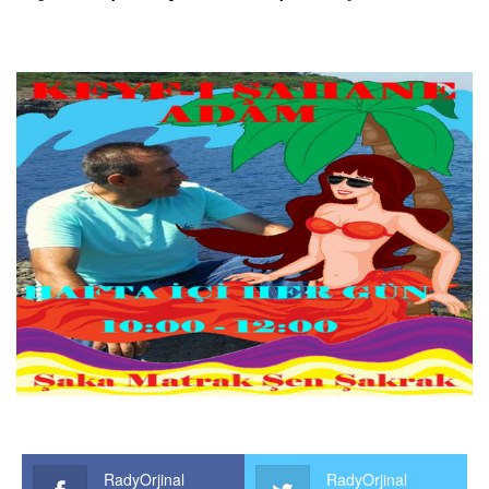
RadyOrjinal
RadyOrjinal