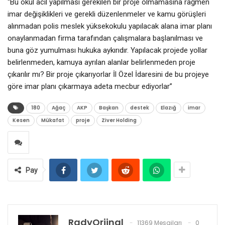
“Bu okul acil yapılması gerekilen bir proje olmamasına rağmen
imar değişiklikleri ve gerekli düzenlenmeler ve kamu görüşleri
alınmadan polis meslek yüksekokulu yapılacak alana imar planı
onaylanmadan firma tarafından çalışmalara başlanılması ve
buna göz yumulması hukuka aykırıdır. Yapılacak projede yollar
belirlenmeden, kamuya ayrılan alanlar belirlenmeden proje
çıkarılır mı? Bir proje çıkarıyorlar İl Özel İdaresini de bu projeye
göre imar planı çıkarmaya adeta mecbur ediyorlar”
180
Ağaç
AKP
Başkan
destek
Elazığ
imar
Kesen
Mükafat
proje
Ziver Holding
Pay
RadyOrjinal
11369 Mesajları
0