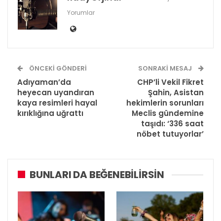
Yorumlar
ÖNCEKI GÖNDERI
SONRAKI MESAJ
Adıyaman’da
CHP’li Vekil Fikret
heyecan uyandıran
Şahin, Asistan
kaya resimleri hayal
hekimlerin sorunları
kırıklığına uğrattı
Meclis gündemine
taşıdı: ‘336 saat
nöbet tutuyorlar’
BUNLARI DA BEĞENEBILIRSIN