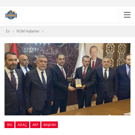
Ev
ROM Haberler
180
AĞAÇ
AKP
BAŞKAN