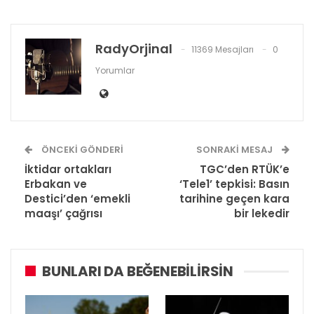
RadyOrjinal
11369 Mesajları
0
Yorumlar
ÖNCEKI GÖNDERI
SONRAKI MESAJ
İktidar ortakları
TGC’den RTÜK’e
Erbakan ve
‘Tele1’ tepkisi: Basın
Destici’den ‘emekli
tarihine geçen kara
maaşı’ çağrısı
bir lekedir
BUNLARI DA BEĞENEBILIRSIN