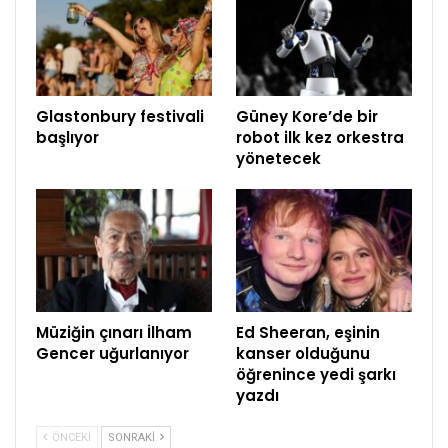
Glastonbury festivali
Güney Kore’de bir
başlıyor
robot ilk kez orkestra
yönetecek
Müziğin çınarı İlham
Ed Sheeran, eşinin
Gencer uğurlanıyor
kanser olduğunu
öğrenince yedi şarkı
yazdı
ÖNCEKI
SONRAKI