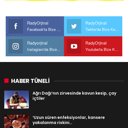
RadyOrjinal
RadyOrjinal
Facebook'ta Bize Katılın
Twitter'da Bize Katılın
Radyorjinal
RadyOrjinal
Instagram'da Bize katılın
Youtube'ta Bize Katılın
HABER TÜNELİ
Ağrı Dağı’nın zirvesinde kavun kesip, çay
içtiler
‘Uzun süren enfeksiyonlar, kansere
yakalanma riskini…