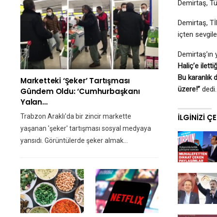
Demirtaş, Tü
Demirtaş, Tİ
içten sevgile
Demirtaş’ın 
Haliç’e ilett
Bu karanlık 
Marketteki ‘şeker’ Tartışması
üzere!”
dedi.
Gündem Oldu: ‘Cumhurbaşkanı
Yalan…
Trabzon Araklı'da bir zincir markette
İLGINIZI Ç
yaşanan 'şeker' tartışması sosyal medyaya
yansıdı. Görüntülerde şeker almak…