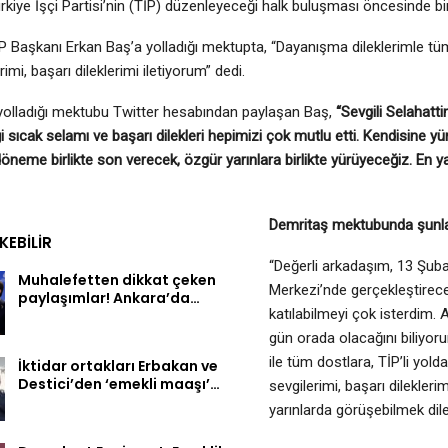
rkiye İşçi Partisi’nin (TİP) düzenleyeceği halk buluşması öncesinde b
P Başkanı Erkan Baş’a yolladığı mektupta, “Dayanışma dileklerimle tüm 
rimi, başarı dileklerimi iletiyorum” dedi.
yolladığı mektubu Twitter hesabından paylaşan Baş,
“Sevgili Selahatti
iği sıcak selamı ve başarı dilekleri hepimizi çok mutlu etti. Kendisine 
döneme birlikte son verecek, özgür yarınlara birlikte yürüyeceğiz. E
Demritaş mektubunda şunları
EKEBILIR
“Değerli arkadaşım, 13 Şub
Muhalefetten dikkat çeken
Merkezi’nde gerçekleştirece
paylaşımlar! Ankara’da…
katılabilmeyi çok isterdim.
gün orada olacağını biliyor
ile tüm dostlara, TİP’li yold
İktidar ortakları Erbakan ve
Destici’den ‘emekli maaşı’…
sevgilerimi, başarı dilekleri
yarınlarda görüşebilmek dile