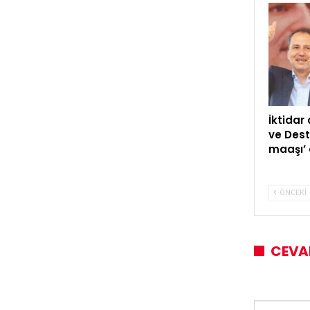
İktidar
ve Dest
maaşı’ 
ÖNCEKI
CEVA