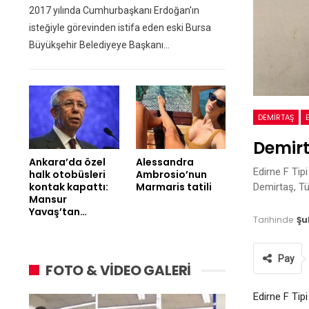
2017 yılında Cumhurbaşkanı Erdoğan'ın
isteğiyle görevinden istifa eden eski Bursa
Büyükşehir Belediyeye Başkanı…
DEMIRTAŞ
Demirt
Ankara’da özel
Alessandra
Edirne F Tip
halk otobüsleri
Ambrosio’nun
kontak kapattı:
Marmaris tatili
Demirtaş, Tür
Mansur
Yavaş’tan…
Tarihinde
Şu
Pay
FOTO & VİDEO GALERİ
Edirne F Tip