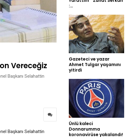
Yarattım ” Zuhat Serkan
:…
Gazeteci ve yazar
Son Vereceğiz
Ahmet Tulgar yaşamını
yitirdi
enel Başkanı Selahattin
Ünlü kaleci
Donnarumma
enel Başkanı Selahattin
koronavirüse yakalandı!