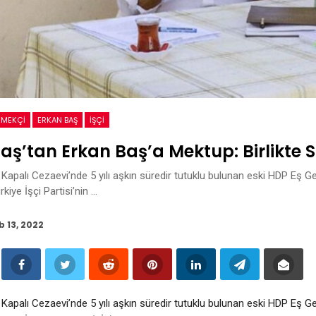
EMEKÇI
ERKAN BAŞ
İŞÇI
aş’tan Erkan Baş’a Mektup: Birlikte 
i Kapalı Cezaevi’nde 5 yılı aşkın süredir tutuklu bulunan eski HDP Eş G
kiye İşçi Partisi’nin …
b 13, 2022
i Kapalı Cezaevi’nde 5 yılı aşkın süredir tutuklu bulunan eski HDP Eş G