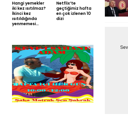
Hangi yemekler
Netflix’te
iki kez ısıtılmaz?
geçtiğimiz hafta
İkinci kez
en çok izlenen 10
ısıtıldığında
dizi
yenmemesi…
Sevg