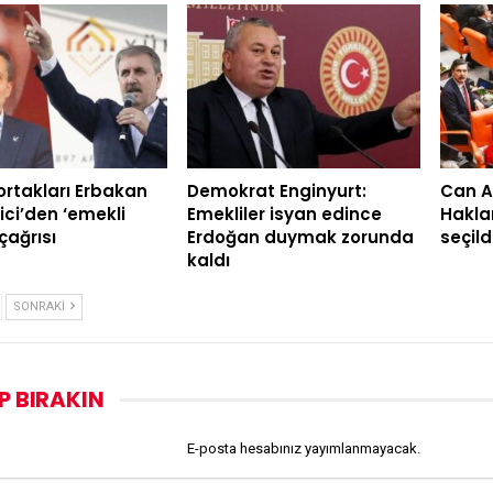
 ortakları Erbakan
Demokrat Enginyurt:
Can A
ici’den ‘emekli
Emekliler isyan edince
Hakla
çağrısı
Erdoğan duymak zorunda
seçild
kaldı
SONRAKI
P BIRAKIN
E-posta hesabınız yayımlanmayacak.