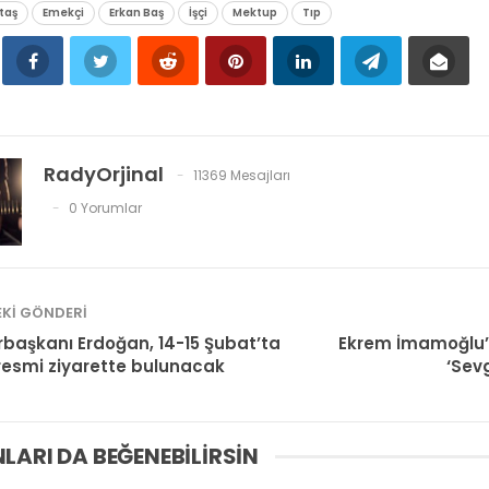
taş
Emekçi
Erkan Baş
İşçi
Mektup
Tıp
RadyOrjinal
11369 Mesajları
0 Yorumlar
KI GÖNDERI
aşkanı Erdoğan, 14-15 Şubat’ta
Ekrem İmamoğlu’
resmi ziyarette bulunacak
‘Sev
LARI DA BEĞENEBILIRSIN