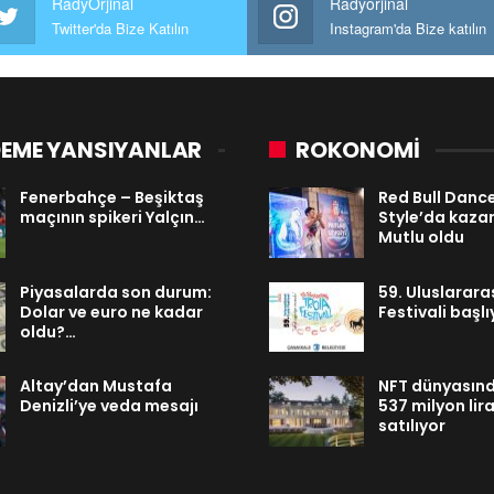
RadyOrjinal
Radyorjinal
Twitter'da Bize Katılın
Instagram'da Bize katılın
EME YANSIYANLAR
ROKONOMİ
Fenerbahçe – Beşiktaş
Red Bull Danc
maçının spikeri Yalçın…
Style’da kaza
Mutlu oldu
Piyasalarda son durum:
59. Uluslarara
Dolar ve euro ne kadar
Festivali başlı
oldu?…
Altay’dan Mustafa
NFT dünyasınd
Denizli’ye veda mesajı
537 milyon lir
satılıyor