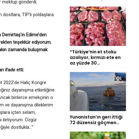
ir mektup gönderdi.
dostlara, TİP’li yoldaşlara
n Demirtaş’ın Edirne’den
yürekten teşekkür ediyorum.
n yakın zamanda buluşmak
“Türkiye’nin et stoku
azalıyor, kırmızı ete en
az yüzde 30…
 ifade etti:
at 2022’de Haliç Kongre
ğiniz dayanışma etkinliğine
 Ancak binlerce emekçinin o
um ve dayanışma dileklerim
aşlara içten selam,
Yunanistan’ın geri ittiği
mi iletiyorum. Özgür
72 düzensiz göçmen…
ğiyle dostlukla…”