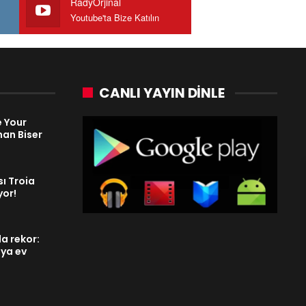
RadyOrjinal
Youtube'ta Bize Katılın
CANLI YAYIN DINLE
e Your
nan Biser
sı Troia
yor!
a rekor:
aya ev