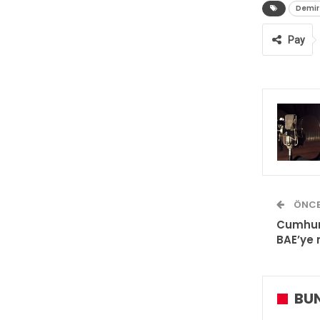
Demir
Pay
ÖNCE
Cumhurb
BAE’ye 
BUN