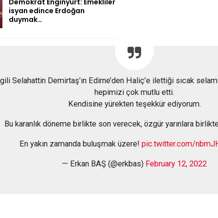
Demokrat Enginyurt: Emekliler
isyan edince Erdoğan
duymak…
ili Selahattin Demirtaş’ın Edirne’den Haliç’e ilettiği sıcak selamı
hepimizi çok mutlu etti.
Kendisine yürekten teşekkür ediyorum.
Bu karanlık döneme birlikte son verecek, özgür yarınlara birlikt
En yakın zamanda buluşmak üzere!
pic.twitter.com/nb
— Erkan BAŞ (@erkbas)
February 12, 2022