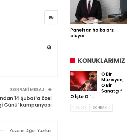
Panelsan halka arz
oluyor
KONUKLARIMIZ
O Bir
Müzisyen,
O Bir
SONRAKI MESAJ
Sanatçı ”
O İşte O ”…
ndan 14 Şubat’a özel
gi Günü’ kampanyası
ÖNCEKI
SONRAKI
Yazarın Diğer Yazıları