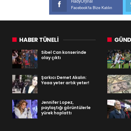
RadyOrjinal
Facebook'ta Bize Katılın
HABER TÜNELİ
GÜND
Sibel Can konserinde
olay çıktı
Şarkıcı Demet Akalın:
Yaaa yeter artık yeter!
Jennifer Lopez,
paylaştığı görüntülerle
yürek hoplattı