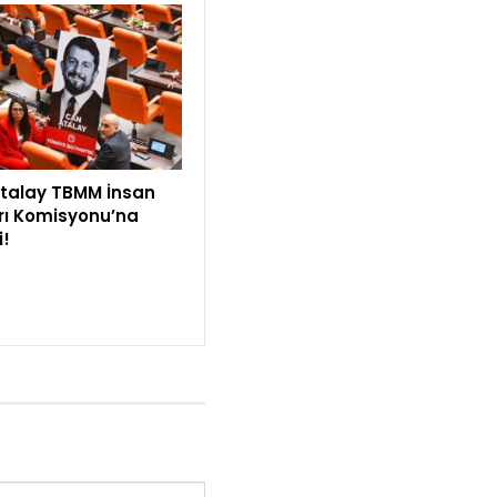
talay TBMM İnsan
rı Komisyonu’na
i!