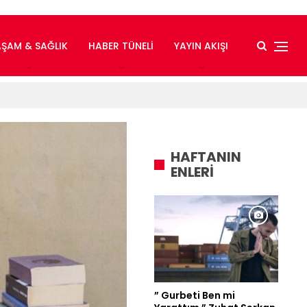
AŞAM & SAĞLIK
HABER TÜNELI
YAYIN AKIŞI
HAFTANIN
ENLERİ
” Gurbeti Ben mi