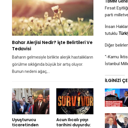
TBMM Genel
Fırsat Eşitl
parti milletv
İnsan Hakla
tutuklu
Türki
Bahar Alerjisi Nedir? İşte Belirtileri Ve
Diğer belirl
Tedavisi
“-Kamu İkti
Baharın gelmesiyle birlikte alerjik hastalıkların
İstanbul Mill
görülme sıklığında büyük bir artış oluyor.
Bunun nedeni ağaç,…
İLGINIZI Ç
Uyuşturucu
Acun Ilıcalı yayı
ticaretinden
tarihini duyurdu: