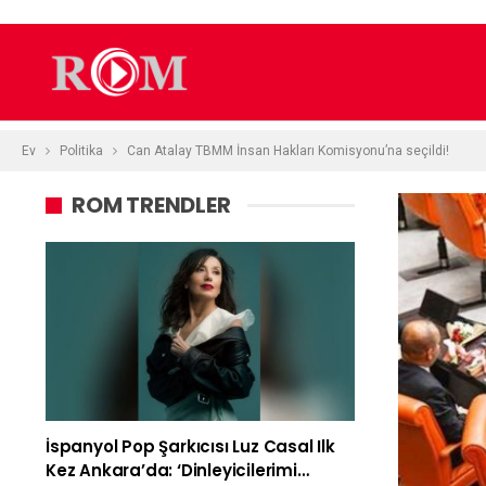
Ev
Politika
Can Atalay TBMM İnsan Hakları Komisyonu’na seçildi!
ROM TRENDLER
İspanyol Pop Şarkıcısı Luz Casal Ilk
Kez Ankara’da: ‘Dinleyicilerimi…