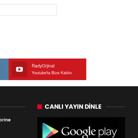
RadyOrjinal
Youtube'ta Bize Katılın
CANLI YAYIN DINLE
orine