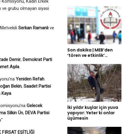
me Komisyonu, Kadın Erkek
n ve grubu olmayan siyasi
lletvekili
Serkan Ramanlı
ve
Son dakika | MEB’den
‘tören ve etkinlik’…
zade Demir
,
Demokrat Parti
met Aşıla
.
syonu’na
Yeniden Refah
oğan Bekin
,
Saadet Partisi
 Kaya
.
i Komisyonu’na
Gelecek
İki yıldır kuşlar için yuva
yapıyor: Yeter ki onlar
ma Silkin Ün
,
DEVA Partisi
üşümesin
n
.”
 FIRSAT EŞİTLİĞİ