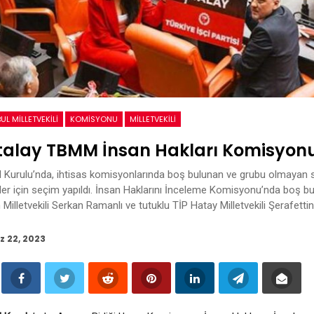
UL MILLETVEKILI
KOMISYONU
MILLETVEKILI
alay TBMM İnsan Hakları Komisyonu’
urulu’nda, ihtisas komisyonlarında boş bulunan ve grubu olmayan siya
ler için seçim yapıldı. İnsan Haklarını İnceleme Komisyonu’nda boş bul
illetvekili Serkan Ramanlı ve tutuklu TİP Hatay Milletvekili Şerafettin
z 22, 2023