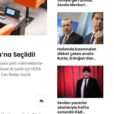
filmiyle geri döndü:
Sevda Mecburi…
Hollanda basınından
na Seçildi!
dikkat çeken analiz:
Rutte, Erdoğan’dan…
si parti milletvekillerine
unan iki üyelik için HÜDA
 Can Atalay seçildi.
Sevilen yazarlar
okurlarıyla hafta
sonunda D&R…