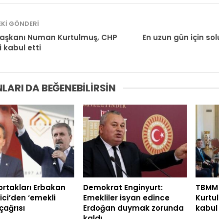
KI GÖNDERI
aşkanı Numan Kurtulmuş, CHP
En uzun gün için sol
i kabul etti
LARI DA BEĞENEBILIRSIN
 ortakları Erbakan
Demokrat Enginyurt:
TBMM
ici’den ‘emekli
Emekliler isyan edince
Kurtu
çağrısı
Erdoğan duymak zorunda
kabul 
kaldı