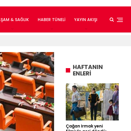
AŞAM & SAĞLIK
HABER TÜNELI
YAYIN AKIŞI
HAFTANIN
ENLERİ
Çağan Irmak yeni