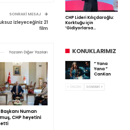
SONRAKI MESAJ
CHP Lideri Kılıçdaroğlu:
uksuz izleyeceğiniz 21
Korktuğu için
‘Gidiyorlarsa…
film
KONUKLARIMIZ
Yazarın Diğer Yazıları
” Yana
Yana ”
CanKan
ÖNCEKI
SONRAKI
 Başkanı Numan
lmuş, CHP heyetini
etti