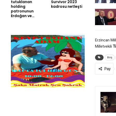
tutuklanan
Survivor 2023
holding
kadrosu netleşti
patronunun
Erdoğan ve…
Erzincan Mill
Milletvekili
T
Boş
Pay