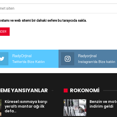
stamı ve web sitemi bir dahaki sefere bu tarayıcıda sakla.
RadyOrjinal
Radyorjinal
Twitter'da Bize Katılın
Instagram'da Bize katılın
EME YANSIYANLAR
ROKONOMİ
Küresel ısınmaya karşı
Benzin ve mot
yeraltı mantar ağı ilk
indirim geldi
defa…