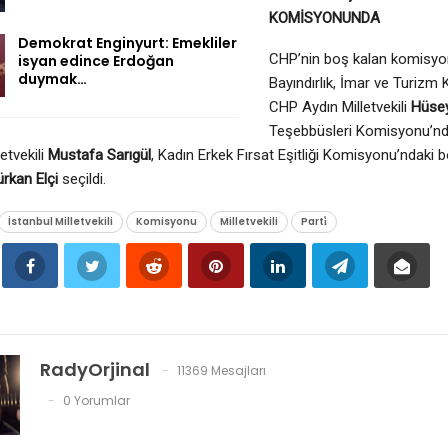
KOMİSYONUNDA
Demokrat Enginyurt: Emekliler
CHP’nin boş kalan komisyon 
isyan edince Erdoğan
duymak…
Bayındırlık, İmar ve Turizm
CHP Aydın Milletvekili
Hüsey
Teşebbüsleri Komisyonu’nd
etvekili
Mustafa Sarıgül
, Kadın Erkek Fırsat Eşitliği Komisyonu’ndaki 
ürkan Elçi
seçildi.
İstanbul Milletvekili
Komisyonu
Milletvekili
Parti̇
RadyOrjinal
11369 Mesajları
0 Yorumlar