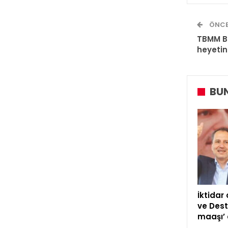
ÖNCE
TBMM B
heyetin
BUN
İktidar
ve Dest
maaşı’ 