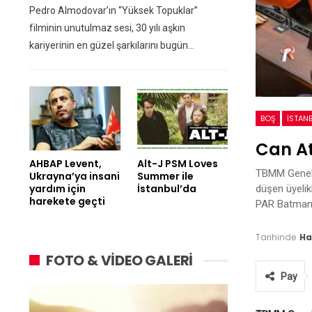
Pedro Almodovar’ın “Yüksek Topuklar”
filminin unutulmaz sesi, 30 yılı aşkın
kariyerinin en güzel şarkılarını bugün…
BOŞ
İSTANB
Can At
AHBAP Levent,
Alt-J PSM Loves
TBMM Genel K
Ukrayna’ya insani
Summer ile
yardım için
İstanbul’da
düşen üyelik
harekete geçti
PAR Batman M
Tarihinde
Ha
FOTO & VİDEO GALERİ
Pay