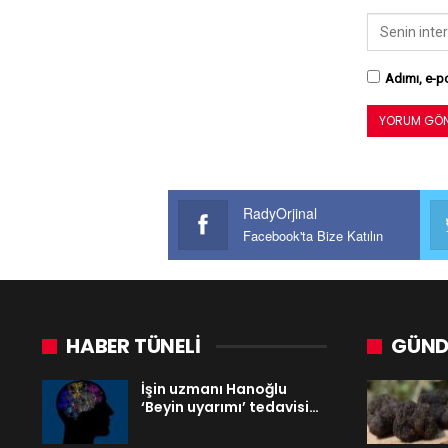
Adımı, e-po
RadyOrjinal
Facebook'ta Bize Katılın
HABER TÜNELİ
GÜND
İşin uzmanı Hanoğlu
‘Beyin uyarımı’ tedavisi…