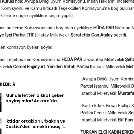
 Kurulu
’nda; Avrupa Birliği Uyum Komisyonu, İnsan Haklarını İncele
iği Komisyonu ve Kamu İktisadi Teşekkülleri Komisyonu’na boş buluna
ekillerine düşen üyeliklere seçim yapıldı.
rını İnceleme Komisyonu’nda boş olan üyeliklere
HÜDA PAR
Batman Mi
ye İşçi Partisi
(TİP) Hatay Milletvekili
Şerafettin Can Atalay
seçildi.
enen komisyon üyeleri şöyle:
sadi Teşebbüsleri Komisyonu’na
HÜDA PAR
Gaziantep Milletvekili
Şeh
etvekili
Cemal Enginyurt
,
Yeniden Refah Partisi
Kocaeli Milletvekili
Meh
-Avrupa Birliği Uyum Komi
EKEBILIR
Partisi
İstanbul Milletvekili
D
İstanbul Milletvekili
Mustafa
Muhalefetten dikkat çeken
paylaşımlar! Ankara’da…
-Kadın Erkek Fırsat Eşitliğ
Partisi
Denizli Milletvekili
Se
İstanbul Milletvekili
Elif Ese
İktidar ortakları Erbakan ve
Destici’den ‘emekli maaşı’…
TÜRKAN ELÇİ KADIN ERKEK