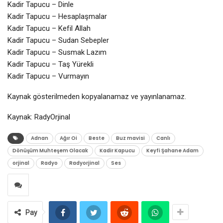
Kadir Tapucu – Dinle
Kadir Tapucu – Hesaplaşmalar
Kadir Tapucu – Kefil Allah
Kadir Tapucu – Sudan Sebepler
Kadir Tapucu – Susmak Lazım
Kadir Tapucu – Taş Yürekli
Kadir Tapucu – Vurmayın
Kaynak gösterilmeden kopyalanamaz ve yayınlanamaz.
Kaynak: RadyOrjinal
Adnan
Ağır Oi
Beste
Buz mavisi
Canlı
Dönüşüm Muhteşem Olacak
Kadir Kapucu
Keyfi Şahane Adam
orjinal
Radyo
Radyorjinal
Ses
Pay