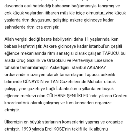
duvarında asılı hatırladığı babasının bağlamasıyla tanışmış ve
çok küçük yaşlardan itibaren müzikle içiçe olmuştur…yine küçük
yaşlarda ritm duygusunu geliştirip askere gidinceye kadar
sahnelerde ritm icra etmiştir.
Allah vergisi dediği beste kabiliyetini daha 11 yaşlarında iken
babası keşfetmiştir. Askere gidinceye kadar istanbul’un çeşitli
eğlence mekanlarında ritm sanatçısı olarak çalışan TAPUCU, bu
arada Oruç Gazi ilk ve Ortaokulu ve Pertevniyal Lisesinde
tahsilini tamamlamıştır. Askerliğini İstanbul AKSARAY
orduevinde müzisyen olarak tamamlayan Tapucu, askerlik
bitiminde GÜNAYDIN ve TAN Gazetelerinde Muhabir olarak
çalışıp, yine gazeteye bağlı İstanbul’un o yıllarda en büyük
eğlence merkezi olan GÜLHANE ŞENLİKLERİ’nde yıllarca Gösteri
koordinatörü olarak çalışmış ve tüm konserleri organize
etmiştir…
Ülkemizin en büyük starlarının konserlerini yapmış ve organize
etmiştir…1993 yılında Erol KÖSE’nin teklifi ile ilk albümü