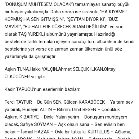
“DÖNÜŞÜM MUHTEŞEM OLACAK”ı tamamlayan sanatçı büyük
bir başarı yakalamıştır. Daha sonra ise sırası ile “HA KIYAMET
KOPMUŞ,HA SEN GİTMİŞSİN”, “ŞEYTAN DİYOR Kİ”, “BUZ
MAVİSİ”, “BU HALLERE DÜŞECEK ADAM DEĞİLDİM”, ve son
olarak TAŞ YÜREKLİ albümünü yayınlamıştır. Hazırladığı
bestelerde farklı temaları işleyen sanatçı tüm albümlerinde kendi
bestelerine yer verse de zaman zaman ülkemizin ünlü söz
yazarlarıyla da çalışmıştır.
Aşkın TUNA,Hakkı YALÇIN,Ahmet SELÇUK İLKAN,Oktay
ÜLKÜGÜNER vs. gibi.
Kadir TAPUCU’nun eserlerinin bazıları:
Ferdi TAYFUR – Bu Gün SEN, Gülden KARABÖCEK – Ya tam sev
ya bırak, Hüseyin ALTIN – Bitirim, Ümit BESEN – Çocukluk
Aşkım, KİBARİYE – Dinle, Yalan yarim – Dönüşüm muhteşem
olacak, Safiye SOYMAN – Aşk olsun sana – Sen evlisin ben
bekar – İsmail HAZAR – Öyle bir tutku ki, KURTULUŞ – Ağlama,