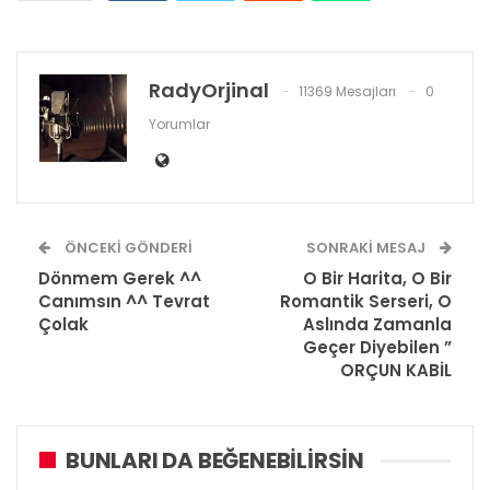
RadyOrjinal
11369 Mesajları
0
Yorumlar
ÖNCEKI GÖNDERI
SONRAKI MESAJ
Dönmem Gerek ^^
O Bir Harita, O Bir
Canımsın ^^ Tevrat
Romantik Serseri, O
Çolak
Aslında Zamanla
Geçer Diyebilen ”
ORÇUN KABİL
BUNLARI DA BEĞENEBILIRSIN