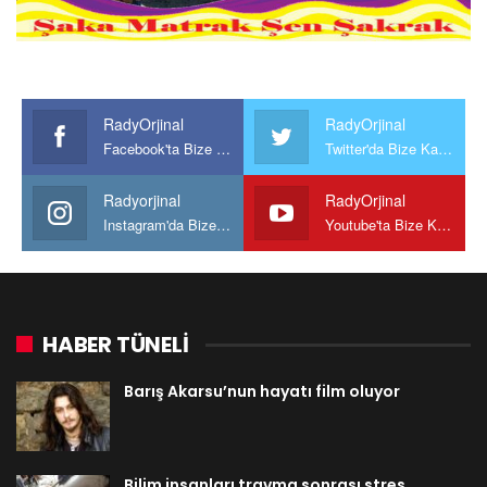
RadyOrjinal
RadyOrjinal
Facebook'ta Bize Katılın
Twitter'da Bize Katılın
Radyorjinal
RadyOrjinal
Instagram'da Bize katılın
Youtube'ta Bize Katılın
HABER TÜNELİ
Barış Akarsu’nun hayatı film oluyor
Bilim insanları travma sonrası stres