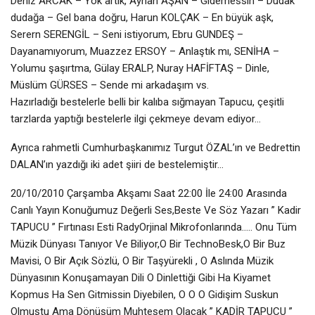
Deniz ARCAK – Yok artık, Ayhan AŞAN – Gidemessin – Dudak
dudağa – Gel bana doğru, Harun KOLÇAK – En büyük aşk,
Serern SERENGİL – Seni istiyorum, Ebru GUNDEŞ –
Dayanamıyorum, Muazzez ERSOY – Anlaştık mı, SENİHA –
Yolumu şaşırtma, Gülay ERALP, Nuray HAFİFTAŞ – Dinle,
Müslüm GÜRSES – Sende mi arkadaşım vs.
Hazırladığı bestelerle belli bir kalıba sığmayan Tapucu, çeşitli
tarzlarda yaptığı bestelerle ilgi çekmeye devam ediyor…
Ayrıca rahmetli Cumhurbaşkanımız Turgut ÖZAL’ın ve Bedrettin
DALAN’ın yazdığı iki adet şiiri de bestelemiştir…
20/10/2010 Çarşamba Akşamı Saat 22:00 İle 24:00 Arasında
Canlı Yayın Konuğumuz Değerli Ses,Beste Ve Söz Yazarı ” Kadir
TAPUCU ” Fırtınası Esti RadyOrjinal Mikrofonlarında….. Onu Tüm
Müzik Dünyası Tanıyor Ve Biliyor,O Bir TechnoBesk,O Bir Buz
Mavisi, O Bir Açık Sözlü, O Bir Taşyürekli , O Aslında Müzik
Dünyasının Konuşamayan Dili O Dinlettiği Gibi Ha Kiyamet
Kopmus Ha Sen Gitmissin Diyebilen, O O O Gidişim Suskun
Olmuştu Ama Dönüşüm Muhteşem Olacak ” KADİR TAPUCU ”