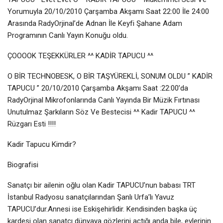
Yorumuyla 20/10/2010 Çarşamba Akşamı Saat 22:00 İle 24:00
Arasında RadyOrjinal’de Adnan İle Keyfi Şahane Adam
Programının Canlı Yayın Konuğu oldu.
ÇOOOOK TEŞEKKÜRLER ^^ KADİR TAPUCU ^^
O BİR TECHNOBESK, O BİR TAŞYÜREKLİ, SONUM OLDU ” KADİR
TAPUCU ” 20/10/2010 Çarşamba Akşamı Saat :22:00’da
RadyOrjinal Mikrofonlarında Canlı Yayında Bir Müzik Fırtınası
Unutulmaz Şarkıların Söz Ve Bestecisi ^^ Kadir TAPUCU ^^
Rüzgarı Esti !!!!
Kadir Tapucu Kimdir?
Biografisi
Sanatçı bir ailenin oğlu olan Kadir TAPUCU’nun babası TRT
İstanbul Radyosu sanatçılarından Şanlı Urfa’lı Yavuz
TAPUCU’dur.Annesi ise Eskişehirlidir. Kendisinden başka üç
kardeşi olan sanatçı dünyaya gözlerini açtığı anda bile, evlerinin