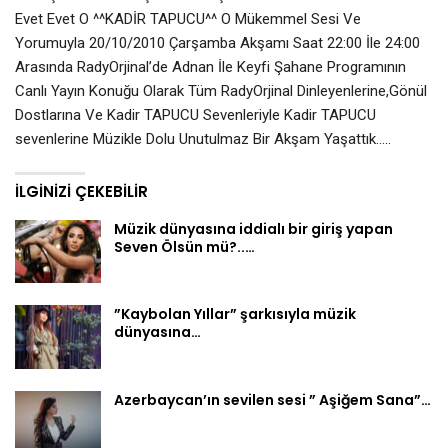
Evet Evet O ^^KADİR TAPUCU^^ O Mükemmel Sesi Ve
Yorumuyla 20/10/2010 Çarşamba Akşamı Saat 22:00 İle 24:00
Arasında RadyOrjinal’de Adnan İle Keyfi Şahane Programının
Canlı Yayın Konuğu Olarak Tüm RadyOrjinal Dinleyenlerine,Gönül
Dostlarına Ve Kadir TAPUCU Sevenleriyle Kadir TAPUCU
sevenlerine Müzikle Dolu Unutulmaz Bir Akşam Yaşattık…..
İLGINIZI ÇEKEBILIR
Müzik dünyasına iddialı bir giriş yapan
Seven Ölsün mü?..…
”Kaybolan Yıllar” şarkısıyla müzik
dünyasına…
Azerbaycan’ın sevilen sesi ” Aşiğem Sana”…