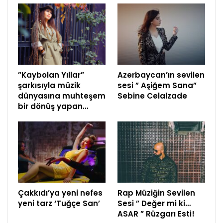
”Kaybolan Yıllar”
Azerbaycan’ın sevilen
şarkısıyla müzik
sesi ” Aşiğem Sana”
dünyasına muhteşem
Sebine Celalzade
bir dönüş yapan…
Çakkıdı’ya yeni nefes
Rap Müziğin Sevilen
yeni tarz ‘Tuğçe San’
Sesi ” Değer mi ki…
ASAR ” Rüzgarı Esti!