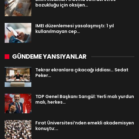
bozukluğu için oksijen…
IMEI düzenlemesi yasalaşmıştı: 1 yıl
kullanılmayan cep…
GÜNDEME YANSIYANLAR
Tekrar ekranlara çıkacağı iddiası… Sedat
Peker…
TDP Genel Başkanı Sarıgül: Yerli malı yurdun
malı, herkes…
Fırat Üniversitesi’nden emekli akademisyen
konuştu:…