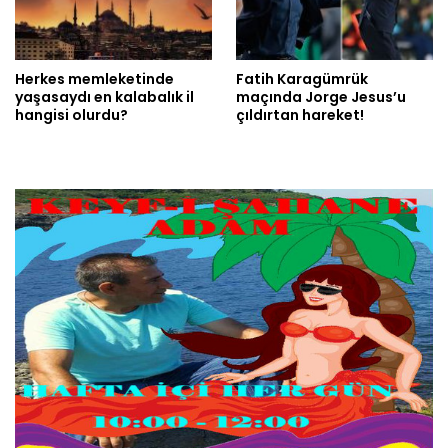
Herkes memleketinde
Fatih Karagümrük
yaşasaydı en kalabalık il
maçında Jorge Jesus’u
hangisi olurdu?
çıldırtan hareket!