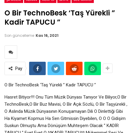
O Bir TechnoBesk ‘Taş Yürekli ”
Kadir TAPUCU ”
Son güncelleme
Kas 16, 2021
Pay
O Bir TechnoBesk ‘Taş Yürekli ” Kadir TAPUCU ”
Hasret Bitiyor!!! Onu Tüm Müzik Dünyası Tanıyor Ve Biliyor,O Bir
TechnoBesk,O Bir Buz Mavisi, O Bir Açık Sözlü, O Bir Taşyürekli ,
O Aslında Müzik Dünyasının Konuşamayan Dili O Dinlettiği Gibi
Ha Kiyamet Kopmus Ha Sen Gitmissin Diyebilen, O O O Gidişim
Suskun Olmuştu Ama Dönüşüm Muhteşem Olacak ” KADİR
TAPUCU ” Evet Evet O ^^KADİR TAPUCU^^ Mükemmel Sesi Ve