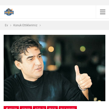
Ev
Konuk Ettiklerimiz
MÜZIK
ADNAN
AĞIR OI
BESTE
BUZ MAVISI