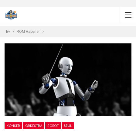
Ev
ROM Haberler
KONSER
ORKESTRA
ROBOT
SEUL