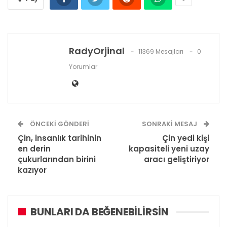
RadyOrjinal
11369 Mesajları
0
Yorumlar
ÖNCEKI GÖNDERI
SONRAKI MESAJ
Çin, insanlık tarihinin
Çin yedi kişi
en derin
kapasiteli yeni uzay
çukurlarından birini
aracı geliştiriyor
kazıyor
BUNLARI DA BEĞENEBILIRSIN