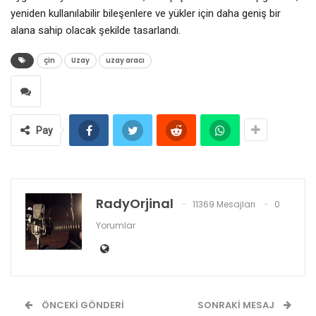
yeniden kullanılabilir bileşenlere ve yükler için daha geniş bir
alana sahip olacak şekilde tasarlandı.
çin
Uzay
uzay aracı
Pay
RadyOrjinal
11369 Mesajları
0
Yorumlar
ÖNCEKI GÖNDERI
SONRAKI MESAJ