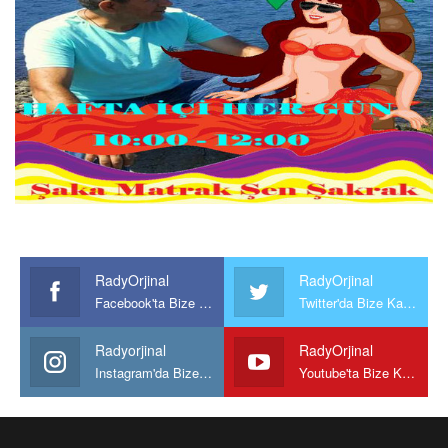
RadyOrjinal
RadyOrjinal
Facebook'ta Bize Katılın
Twitter'da Bize Katılın
Radyorjinal
RadyOrjinal
Instagram'da Bize katılın
Youtube'ta Bize Katılın