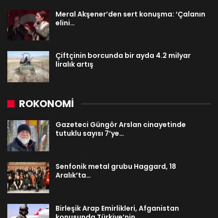
Meral Akşener’den sert konuşma: ‘Çalanın
elini…
Çiftçinin borcunda bir ayda 4.2 milyar
liralık artış
ROKONOMİ
Gazeteci Güngör Arslan cinayetinde
tutuklu sayısı 7’ye…
Senfonik metal grubu Haggard, 18
Aralık’ta…
Birleşik Arap Emirlikleri, Afganistan
konusunda Türkiye’nin…