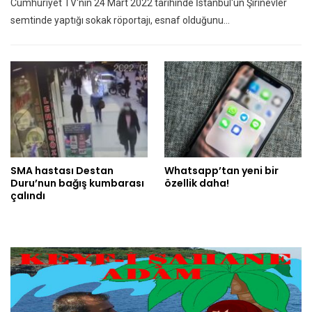
Cumhuriyet TV'nin 24 Mart 2022 tarihinde İstanbul'un Şirinevler
semtinde yaptığı sokak röportajı, esnaf olduğunu…
SMA hastası Destan
Whatsapp’tan yeni bir
Duru’nun bağış kumbarası
özellik daha!
çalındı