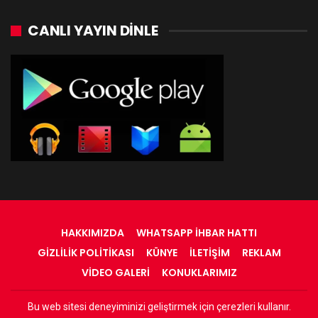
CANLI YAYIN DINLE
HAKKIMIZDA
WHATSAPP İHBAR HATTI
GIZLILIK POLITIKASI
KÜNYE
İLETIŞIM
REKLAM
VIDEO GALERI
KONUKLARIMIZ
Bu web sitesi deneyiminizi geliştirmek için çerezleri kullanır.
© 2022 - RadyOrinal - Tüm Hakları Saklıdır