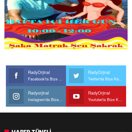
RadyOrjinal
RadyOrjinal
Facebook'ta Bize Katılın
Twitter'da Bize Katılın
Radyorjinal
RadyOrjinal
Instagram'da Bize katılın
Youtube'ta Bize Katılın
HABER TÜNELİ