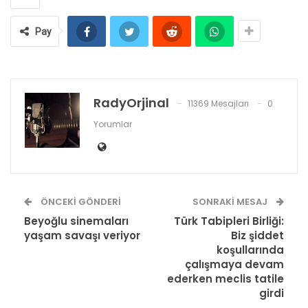
Pay
RadyOrjinal
11369 Mesajları
0
Yorumlar
ÖNCEKI GÖNDERI
SONRAKI MESAJ
Beyoğlu sinemaları
Türk Tabipleri Birliği:
yaşam savaşı veriyor
Biz şiddet
koşullarında
çalışmaya devam
ederken meclis tatile
girdi