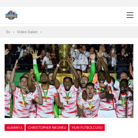
Ev
Video Galeri
ALMANYA
CHRISTOPHER NKUNKU
YILIN FUTBOLCUSU