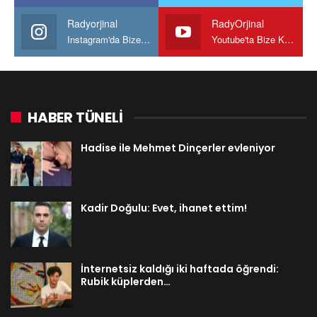
Radyorjinal
RadyOrjinal
Instagram'da Bize katılın
Youtube'ta Bize Katılın
HABER TÜNELİ
Hadise ile Mehmet Dinçerler evleniyor
Kadir Doğulu: Evet, ihanet ettim!
İnternetsiz kaldığı iki haftada öğrendi:
Rubik küplerden…