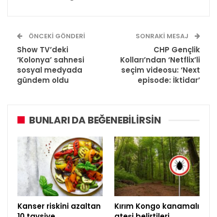
ÖNCEKI GÖNDERI
SONRAKI MESAJ
Show TV’deki
CHP Gençlik
‘Kolonya’ sahnesi
Kolları’ndan ‘Netflix’li
sosyal medyada
seçim videosu: ‘Next
gündem oldu
episode: İktidar’
BUNLARI DA BEĞENEBILIRSIN
Kanser riskini azaltan
Kırım Kongo kanamalı
10 tavsiye
ateşi belirtileri