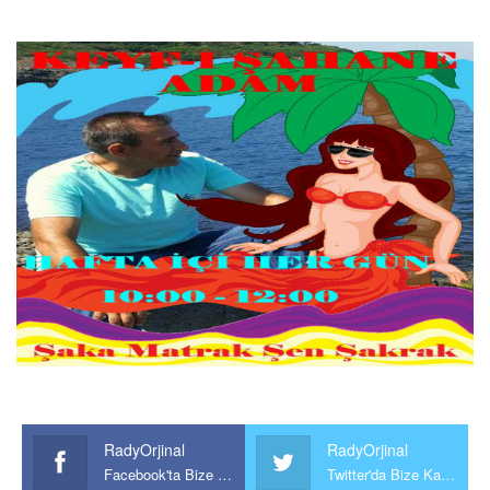
RadyOrjinal
RadyOrjinal
Facebook'ta Bize Katılın
Twitter'da Bize Katılın