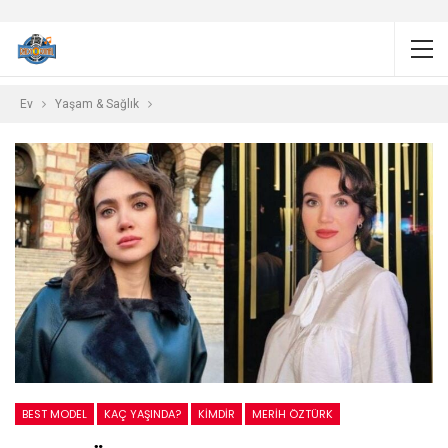
Ev
Yaşam & Sağlık
BEST MODEL
KAÇ YAŞINDA?
KIMDIR
MERIH ÖZTÜRK