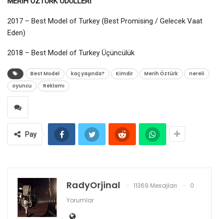
MERİH ÖZTÜRK ÖDÜLLERİ
2017 – Best Model of Turkey (Best Promising / Gelecek Vaat
Eden)
2018 – Best Model of Turkey Üçüncülük
Best Model
kaç yaşında?
Kimdir
Merih Öztürk
nereli
oyuncu
Reklamı
Pay
RadyOrjinal
11369 Mesajları
0
Yorumlar