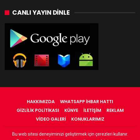
CANLI YAYIN DINLE
HAKKIMIZDA
WHATSAPP İHBAR HATTI
GIZLILIK POLITIKASI
KÜNYE
İLETIŞIM
REKLAM
VIDEO GALERI
KONUKLARIMIZ
Bu web sitesi deneyiminizi geliştirmek için çerezleri kullanır.
© 2022 - RadyOrinal - Tüm Hakları Saklıdır