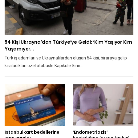
54 Kişi Ukrayna’dan Türkiye’ye Geldi: ‘Kim Yaşıyor Kim
Yaşamıyor…
Türk iş adamları ve Ukraynalılardan oluşan 54 kişi, biraraya gelip
kiraladıkları özel otobüsle Kapıkule Sınır…
İstanbulkart bedellerine
‘Endometriozis’
zam yapıldı
hastalığına ‘erken teşhis’…