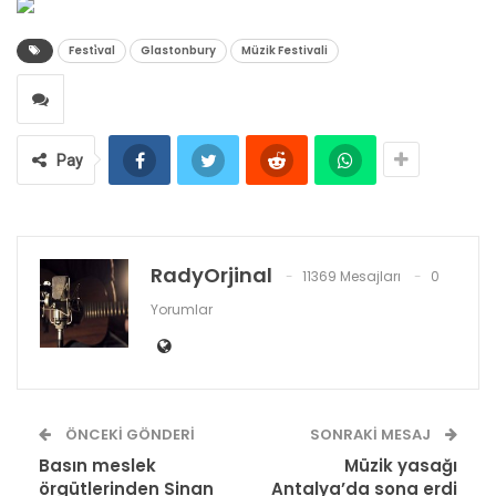
Festi̇val
Glastonbury
Müzik Festivali
Pay
RadyOrjinal
11369 Mesajları
0
Yorumlar
ÖNCEKI GÖNDERI
SONRAKI MESAJ
Basın meslek
Müzik yasağı
örgütlerinden Sinan
Antalya’da sona erdi