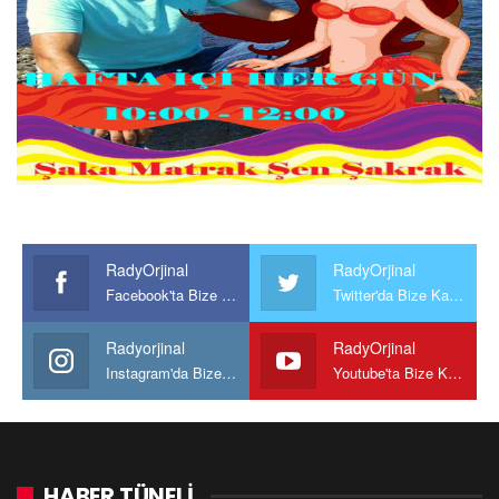
RadyOrjinal
RadyOrjinal
Facebook'ta Bize Katılın
Twitter'da Bize Katılın
Radyorjinal
RadyOrjinal
Instagram'da Bize katılın
Youtube'ta Bize Katılın
HABER TÜNELİ