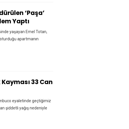
dürülen ‘Paşa’
ylem Yaptı
sinde yaşayan Emel Totan,
i, oturduğu apartmanın
k Kayması 33 Can
mbuco eyaletinde geçtiğimiz
an şiddetli yağış nedeniyle