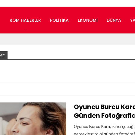
ROM HABERLER
POLITIKA
EKONOMI
DÜNYA
Y
eti
Oyuncu Burcu Kar
Günden Fotoğrafla
Oyuncu Burcu Kara, ikinci çoc
gerçekleştirdiği günden fotoğraf