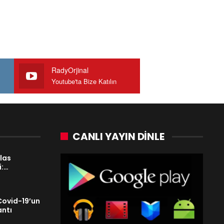
RadyOrjinal
Youtube'ta Bize Katılın
CANLI YAYIN DINLE
las
i:…
Covid-19’un
ntı