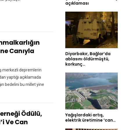
açıklaması
İhmalkarlığın
Yine Canıyla
Diyarbakır, Bağlar’da
ablasını öldürmüştü,
korkunç…
 merkezli depremlerin
an yaptığı açıklamada
ğın bedelini bu millet yine
erneği Ödülü,
Yağışlardaki artış,
elektrik üretimine ‘can…
l’i Ve Can