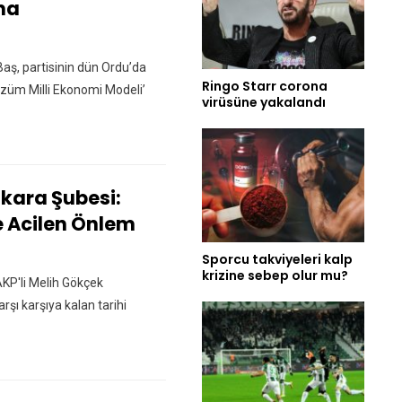
ına
Baş, partisinin dün Ordu’da
Ringo Starr corona
züm Milli Ekonomi Modeli’
virüsüne yakalandı
kara Şubesi:
e Acilen Önlem
Sporcu takviyeleri kalp
krizine sebep olur mu?
KP'li Melih Gökçek
şı karşıya kalan tarihi