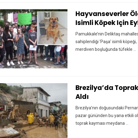
Hayvanseverler Öl
Isimli Köpek Için E
Pamukkale’nin Deliktaş mahalle
sahiplendiği 'Paşa' isimli köpeğ
merdiven boşluğunda tüfekle ...
Brezilya’da Topra
Aldı
Brezilya’nın doğusundaki Perna
pazar gününden bu yana etkili ol
toprak kayması meydana ...