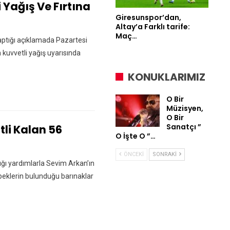
 Yağış Ve Fırtına
Giresunspor’dan,
Altay’a Farklı tarife:
Maç…
yaptığı açıklamada Pazartesi
 kuvvetli yağış uyarısında
KONUKLARIMIZ
O Bir
Müzisyen,
O Bir
Sanatçı ”
tli Kalan 56
O İşte O ”…
ÖNCEKI
SONRAKI
ığı yardımlarla Sevim Arkan’ın
öpeklerin bulunduğu barınaklar