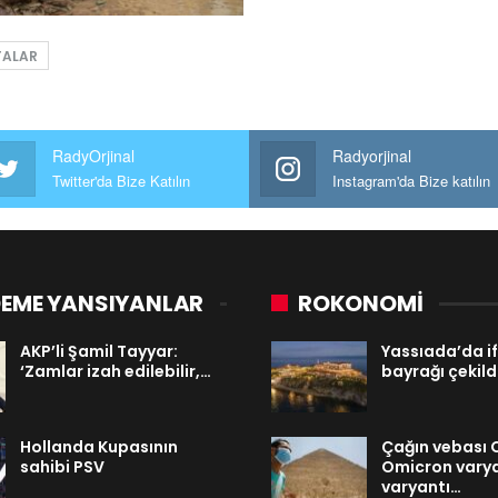
TALAR
RadyOrjinal
Radyorjinal
Twitter'da Bize Katılın
Instagram'da Bize katılın
EME YANSIYANLAR
ROKONOMİ
AKP’li Şamil Tayyar:
Yassıada’da if
‘Zamlar izah edilebilir,…
bayrağı çekild
Hollanda Kupasının
Çağın vebası 
sahibi PSV
Omicron varya
varyantı…