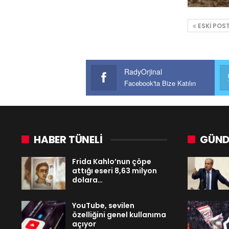
ESKI POS
RadyOrjinal
Facebook'ta Bize Katılın
HABER TÜNELİ
GÜND
Frida Kahlo’nun çöpe
attığı eseri 8,63 milyon
dolara…
YouTube, sevilen
özelliğini genel kullanıma
açıyor