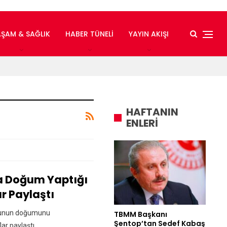
AŞAM & SAĞLIK
HABER TÜNELI
YAYIN AKIŞI
HAFTANIN
ENLERİ
a Doğum Yaptığı
r Paylaştı
uğunun doğumunu
TBMM Başkanı
Şentop’tan Sedef Kabaş
lar paylaştı.