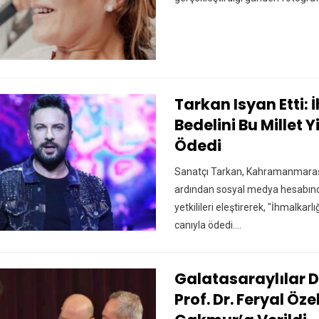
Tarkan Isyan Etti: 
Bedelini Bu Millet 
Ödedi
Sanatçı Tarkan, Kahramanmaraş
ardından sosyal medya hesabınd
yetkilileri eleştirerek, "İhmalkarlı
canıyla ödedi.…
Galatasaraylılar D
Prof. Dr. Feryal Öze