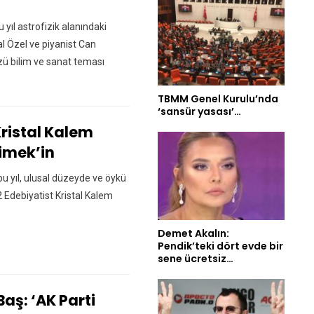
 yıl astrofizik alanındaki
al Özel ve piyanist Can
zü bilim ve sanat teması
TBMM Genel Kurulu’nda
‘sansür yasası’…
Kristal Kalem
imek’in
bu yıl, ulusal düzeyde ve öykü
 Edebiyatist Kristal Kalem
Demet Akalın:
Pendik’teki dört evde bir
sene ücretsiz…
Baş: ‘AK Parti