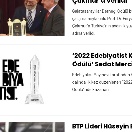
Çakmur’a Verildi
Galatasaraylılar Derneği Ödülü bu
çalışmalarıyla ünlü Prof. Dr. Fery
Çakmur’a Türkiye’nin aydınlık yü
adına verildi.
‘2022 Edebiyatist 
Ödülü’ Sedat Merc
Edebiyatist Yayınevi tarafından 
dalında ilk kez düzenlenen “2022
Ödülü”nde kazanan ...
BTP Lideri Hüseyin 