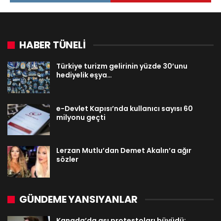
HABER TÜNELİ
Türkiye turizm gelirinin yüzde 30’unu
hediyelik eşya…
e-Devlet Kapısı’nda kullanıcı sayısı 60
milyonu geçti
Lerzan Mutlu’dan Demet Akalın’a ağır
sözler
GÜNDEME YANSIYANLAR
Kanada’da aşı protestoları büyüdü: