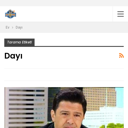
Ev
Dayı
Tarama Etiketi
Dayı