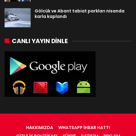
Gölcük ve Abant tabiat parkları nisanda
karla kaplandı
CANLI YAYIN DINLE
HAKKIMIZDA
WHATSAPP İHBAR HATTI
GIZLILIK POLITIKASI
KÜNYE
İLETIŞIM
REKLAM