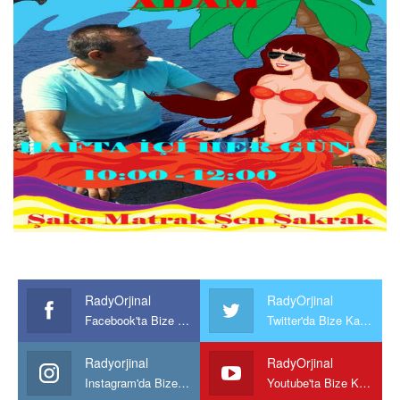
RadyOrjinal
RadyOrjinal
Facebook'ta Bize Katılın
Twitter'da Bize Katılın
Radyorjinal
RadyOrjinal
Instagram'da Bize katılın
Youtube'ta Bize Katılın