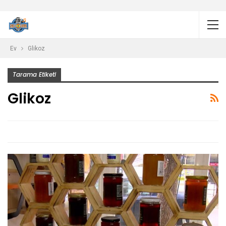
Ev
Glikoz
Tarama Etiketi
Glikoz