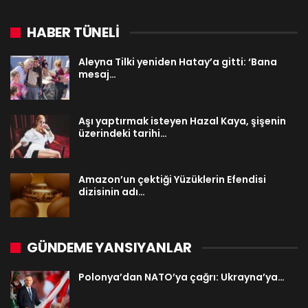
HABER TÜNELİ
Aleyna Tilki yeniden Hatay’a gitti: ‘Bana
mesaj…
Aşı yaptırmak isteyen Hazal Kaya, şişenin
üzerindeki tarihi…
Amazon’un çektiği Yüzüklerin Efendisi
dizisinin adı…
GÜNDEME YANSIYANLAR
Polonya’dan NATO’ya çağrı: Ukrayna’ya…