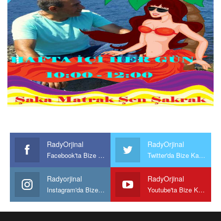
RadyOrjinal
RadyOrjinal
Facebook'ta Bize Katılın
Twitter'da Bize Katılın
Radyorjinal
RadyOrjinal
Instagram'da Bize katılın
Youtube'ta Bize Katılın