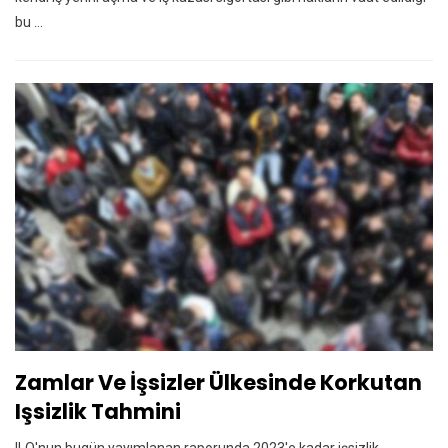
bu ...
Zamlar Ve İşsizler Ülkesinde Korkutan
Işsizlik Tahmini
ILO'nun bugün yayımlanan raporunda 2023'e kadar işsizlik