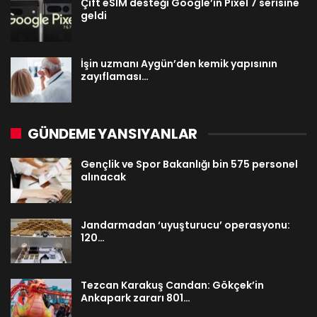
Çift eSIM desteği Google’ın Pixel 7 serisine
geldi
İşin uzmanı Aygün’den kemik yapısının
zayıflaması…
GÜNDEME YANSIYANLAR
Gençlik ve Spor Bakanlığı bin 575 personel
alınacak
Jandarmadan ‘uyuşturucu’ operasyonu:
120…
Tezcan Karakuş Candan: Gökçek’in
Ankapark zararı 801…