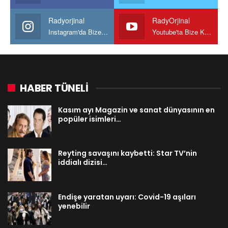
Radyorjinal
RadyOrjinal
Instagram'da Bize katılın
Youtube'ta Bize Katılın
HABER TÜNELİ
Kasım ayı Magazin ve sanat dünyasının en
popüler isimleri…
Reyting savaşını kaybetti: Star TV’nin
iddialı dizisi…
Endişe yaratan uyarı: Covid-19 aşıları
yenebilir