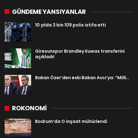
GÜNDEME YANSIYANLAR
10 yılda 3 bin 109 polis istifa etti
Giresunspor Brandley Kuwas transferini
açıkladı!
Bakan Özer’den eski Bakan Avcı’ya: “Milli…
ROKONOMİ
Bodrum’da O inşaat mühürlendi