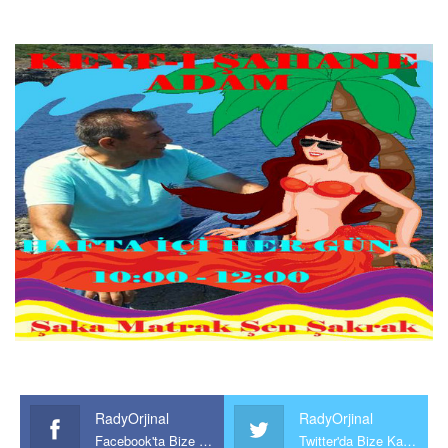
RadyOrjinal
RadyOrjinal
Facebook'ta Bize Katılın
Twitter'da Bize Katılın