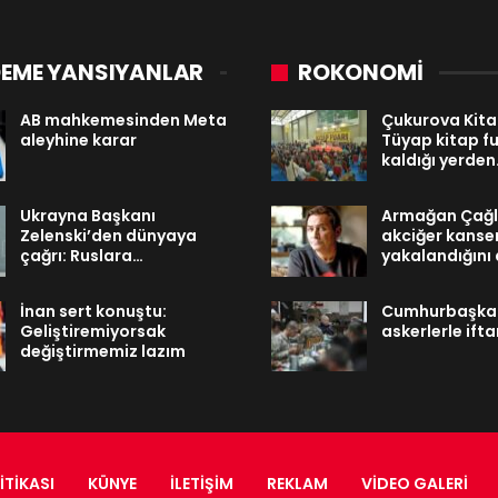
EME YANSIYANLAR
ROKONOMİ
AB mahkemesinden Meta
Çukurova Kitap
aleyhine karar
Tüyap kitap fu
kaldığı yerde
Ukrayna Başkanı
Armağan Çağ
Zelenski’den dünyaya
akciğer kanse
çağrı: Ruslara…
yakalandığını 
İnan sert konuştu:
Cumhurbaşkan
Geliştiremiyorsak
askerlerle ifta
değiştirmemiz lazım
ITIKASI
KÜNYE
İLETIŞIM
REKLAM
VIDEO GALERI