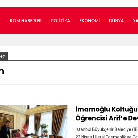
ROM HABERLER
POLITIKA
EKONOMI
DÜNYA
Y
eti
̇m
İmamoğlu Koltuğun
Öğrencisi Arif’e De
İstanbul Büyükşehir Belediye (
23 Nisan Ulusal Egemenlik ve Ç