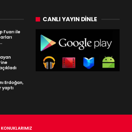
CANLI YAYIN DINLE
 Fuarı ile
arları
n…
layan
rine
açıkladı
ı Erdoğan,
r yaptı
KONUKLARIMIZ