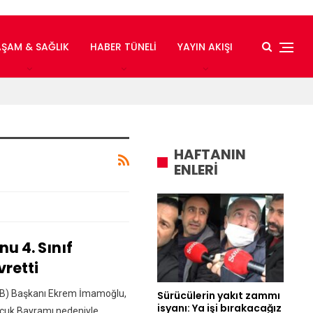
AŞAM & SAĞLIK
HABER TÜNELI
YAYIN AKIŞI
HAFTANIN
ENLERİ
u 4. Sınıf
vretti
İBB) Başkanı Ekrem İmamoğlu,
Sürücülerin yakıt zammı
isyanı: Ya işi bırakacağız
ocuk Bayramı nedeniyle