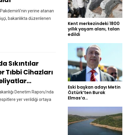
 Pakdemirli'nin yerine atanan
işçi, bakanlıkta düzenlenen
Kent merkezindeki 1800
yıllık yaşam alanı, talan
edildi
a Sıkıntılar
r Tıbbi Cihazları
eliyatlar…
Eski başkan adayı Metin
 Bakanlığı Denetim Raporu’nda
Öztürk’ten Burak
Elmas’a…
tespitlere yer verildiği ortaya