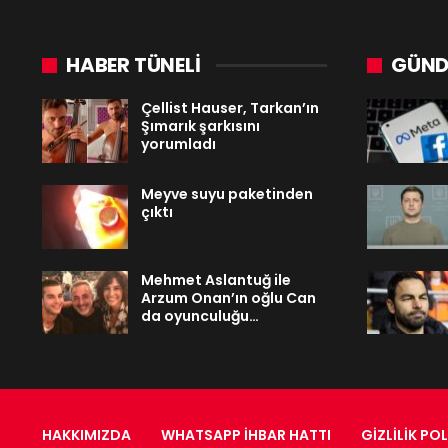
HABER TÜNELİ
GÜND
Çellist Hauser, Tarkan’ın
Şımarık şarkısını
yorumladı
Meyve suyu paketinden
çıktı
Mehmet Aslantuğ ile
Arzum Onan’ın oğlu Can
da oyunculuğu…
HAKKIMIZDA
WHATSAPP İHBAR HATTI
GIZLILIK POL