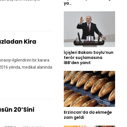
ya…
.
azladan Kira
İçişleri Bakanı Soylu’nun
terör suçlamasına
racıyı ilgilendiren bir karara
İBB’den yanıt
2016 yılında, medikal alanında
üsün 20’sini
Erzincan’da da ekmeğe
zam geldi