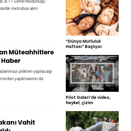
kar, İETT Genel Müdürlüğü
adetlik metrobüs alım
“Dünya Mutluluk
Haftası” Başlıyor
n Müteahhitlere
 Haber
slanmaz çelikten yapılacağı
emirden yapılmasının da
Pilot Galeri’de video,
heykel, çizim
akanı Vahit
aldı