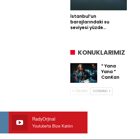
İstanbul’un
barajlarındaki su
seviyesi yüzde…
KONUKLARIMIZ
” Yana
Yana ”
CanKan
ÖNCEKI
SONRAKI
RadyOrjinal
Youtube'ta Bize Katılın