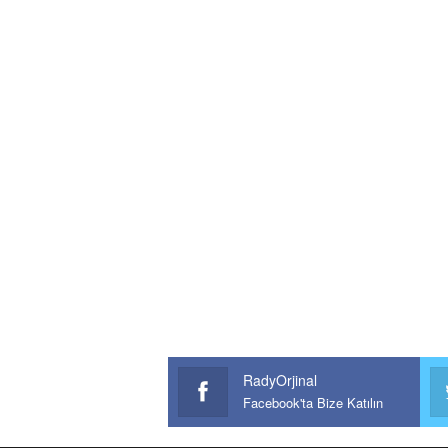
RadyOrjinal
Facebook'ta Bize Katılın