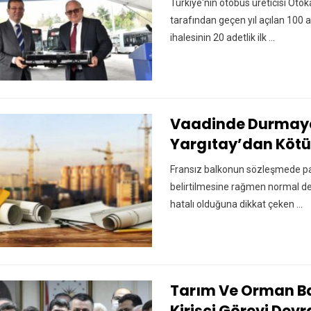
Türkiye'nin otobüs üreticisi Oto
tarafından geçen yıl açılan 100 
ihalesinin 20 adetlik ilk ...
Vaadinde Durmaya
Yargıtay’dan Kötü
Fransız balkonun sözleşmede pa
belirtilmesine rağmen normal d
hatalı olduğuna dikkat çeken ...
Tarım Ve Orman B
Kirişçi Görevi Devr