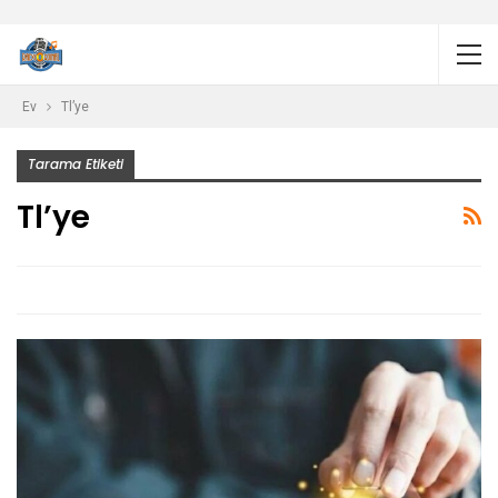
Ev
Tl’ye
Tarama Etiketi
Tl’ye