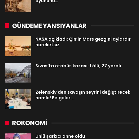
oyununu…
GÜNDEME YANSIYANLAR
NASA açıkladı: Çin’in Mars gezgini aylardır
hareketsiz
Sivas’ta otobüs kazası: 1 ölü, 27 yaralı
Zelenskiy’den savaşın seyrini değiştirecek
hamle! Belgeleri…
ROKONOMİ
Ünlü şarkıcı anne oldu