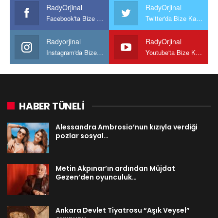
RadyOrjinal
RadyOrjinal
Facebook'ta Bize Katılın
Twitter'da Bize Katılın
Radyorjinal
RadyOrjinal
Instagram'da Bize katılın
Youtube'ta Bize Katılın
HABER TÜNELİ
Alessandra Ambrosio’nun kızıyla verdiği
pozlar sosyal…
Metin Akpınar’ın ardından Müjdat
Gezen’den oyunculuk…
Ankara Devlet Tiyatrosu “Aşık Veysel”