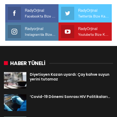
RadyOrjinal
RadyOrjinal
Facebook'ta Bize Katılın
Twitter'da Bize Katılın
Radyorjinal
RadyOrjinal
Instagram'da Bize katılın
Youtube'ta Bize Katılın
HABER TÜNELİ
Diyetisyen Kazan uyardı: Çay kahve suyun
yerini tutamaz
‘Covid-19 Dönemi Sonrası HIV Politikaları…