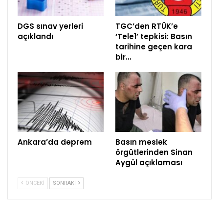
DGS sınav yerleri
TGC’den RTÜK’e
açıklandı
‘Tele1’ tepkisi: Basın
tarihine geçen kara
bir…
Ankara’da deprem
Basın meslek
örgütlerinden Sinan
Aygül açıklaması
ÖNCEKI
SONRAKI