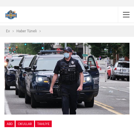
Ev
Haber Tüneli
ABD
OKULLAR
TAHLIYE