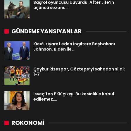
Başrol oyuncusu duyurdu: After Life’ın
üçüncü sezonu…
GÜNDEME YANSIYANLAR
Kiev’i ziyaret eden İngiltere Başbakanı
Johnson, Biden ile…
Çaykur Rizespor, Göztepe’yi sahadan sildi:
1-7
İsveç’ten PKK çıkışı: Bu kesinlikle kabul
edilemez,…
ROKONOMİ