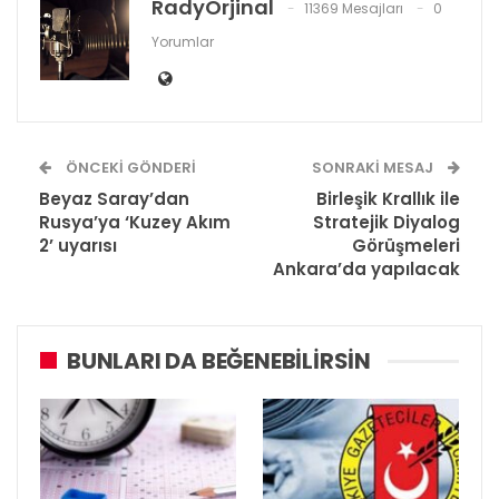
RadyOrjinal
11369 Mesajları
0
Yorumlar
ÖNCEKI GÖNDERI
SONRAKI MESAJ
Beyaz Saray’dan
Birleşik Krallık ile
Rusya’ya ‘Kuzey Akım
Stratejik Diyalog
2’ uyarısı
Görüşmeleri
Ankara’da yapılacak
BUNLARI DA BEĞENEBILIRSIN