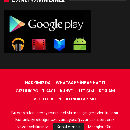
CANLI YAYIN DINLE
HAKKIMIZDA
WHATSAPP İHBAR HATTI
GIZLILIK POLITIKASI
KÜNYE
İLETIŞIM
REKLAM
VIDEO GALERI
KONUKLARIMIZ
Bu web sitesi deneyiminizi geliştirmek için çerezleri kullanır.
© 2022 - RadyOrinal - Tüm Hakları Saklıdır
Bununla iyi olduğunuzu varsayacağız, ancak isterseniz
Web Tasarım:
Adnan
vazgeçebilirsiniz.
Kabul etmek
Mesajları Oku