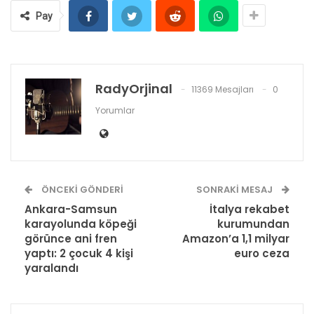
Pay
RadyOrjinal
11369 Mesajları
0
Yorumlar
ÖNCEKI GÖNDERI
SONRAKI MESAJ
Ankara-Samsun
İtalya rekabet
karayolunda köpeği
kurumundan
görünce ani fren
Amazon’a 1,1 milyar
yaptı: 2 çocuk 4 kişi
euro ceza
yaralandı