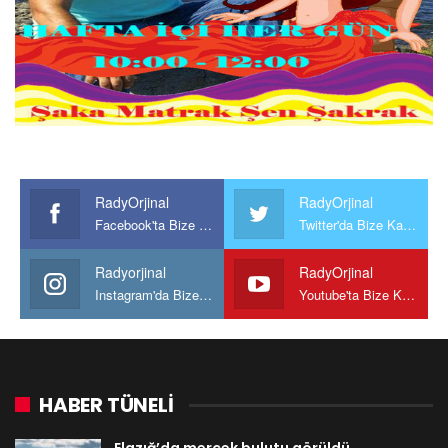
RadyOrjinal
RadyOrjinal
Facebook'ta Bize Katılın
Twitter'da Bize Katılın
Radyorjinal
RadyOrjinal
Instagram'da Bize katılın
Youtube'ta Bize Katılın
HABER TÜNELİ
Elazığ’da mercek bulutu görüldü