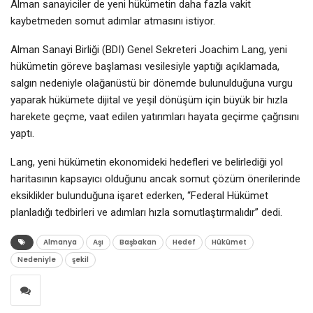
Alman sanayiciler de yeni hükümetin daha fazla vakit
kaybetmeden somut adımlar atmasını istiyor.
Alman Sanayi Birliği (BDI) Genel Sekreteri Joachim Lang, yeni
hükümetin göreve başlaması vesilesiyle yaptığı açıklamada,
salgın nedeniyle olağanüstü bir dönemde bulunulduğuna vurgu
yaparak hükümete dijital ve yeşil dönüşüm için büyük bir hızla
harekete geçme, vaat edilen yatırımları hayata geçirme çağrısını
yaptı.
Lang, yeni hükümetin ekonomideki hedefleri ve belirlediği yol
haritasının kapsayıcı olduğunu ancak somut çözüm önerilerinde
eksiklikler bulunduğuna işaret ederken, “Federal Hükümet
planladığı tedbirleri ve adımları hızla somutlaştırmalıdır” dedi.
Almanya
Aşı
Başbakan
Hedef
Hükümet
Nedeniyle
şekil