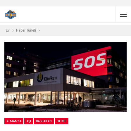
Ev
Haber Tüneli
ALMANYA
AŞI
BAŞBAKAN
HEDEF