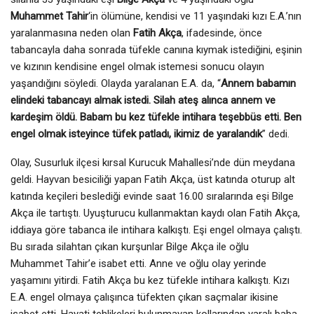
Muhammet Tahir
‘in ölümüne, kendisi ve 11 yaşındaki kızı E.A.’nın
yaralanmasına neden olan
Fatih Akça
, ifadesinde, önce
tabancayla daha sonrada tüfekle canına kıymak istediğini, eşinin
ve kızının kendisine engel olmak istemesi sonucu olayın
yaşandığını söyledi. Olayda yaralanan E.A. da, “
Annem babamın
elindeki tabancayı almak istedi. Silah ateş alınca annem ve
kardeşim öldü. Babam bu kez tüfekle intihara teşebbüs etti. Ben
engel olmak isteyince tüfek patladı, ikimiz de yaralandık
” dedi.
Olay, Susurluk ilçesi kırsal Kurucuk Mahallesi’nde dün meydana
geldi. Hayvan besiciliği yapan Fatih Akça, üst katında oturup alt
katında keçileri beslediği evinde saat 16.00 sıralarında eşi Bilge
Akça ile tartıştı. Uyuşturucu kullanmaktan kaydı olan Fatih Akça,
iddiaya göre tabanca ile intihara kalkıştı. Eşi engel olmaya çalıştı.
Bu sırada silahtan çıkan kurşunlar Bilge Akça ile oğlu
Muhammet Tahir’e isabet etti. Anne ve oğlu olay yerinde
yaşamını yitirdi. Fatih Akça bu kez tüfekle intihara kalkıştı. Kızı
E.A. engel olmaya çalışınca tüfekten çıkan saçmalar ikisine
isabet etti. Hayati tehlikeleri bulunmayan kollarından yaralı baba