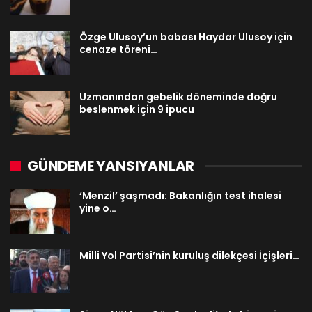
Özge Ulusoy’un babası Haydar Ulusoy için
cenaze töreni…
Uzmanından gebelik döneminde doğru
beslenmek için 9 ipucu
GÜNDEME YANSIYANLAR
‘Menzil’ şaşmadı: Bakanlığın test ihalesi
yine o…
Milli Yol Partisi’nin kuruluş dilekçesi İçişleri…