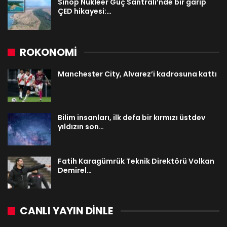
Sinop Nükleer Güç Santrali’nde bir garip
ÇED hikayesi:…
ROKONOMİ
Manchester City, Alvarez’i kadrosuna kattı
Bilim insanları, ilk defa bir kırmızı üstdev
yıldızın son…
Fatih Karagümrük Teknik Direktörü Volkan
Demirel…
CANLI YAYIN DINLE