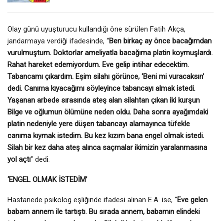
Olay günü uyuşturucu kullandığı öne sürülen Fatih Akça,
jandarmaya verdiği ifadesinde, “
Ben birkaç ay önce bacağımdan
vurulmuştum. Doktorlar ameliyatla bacağıma platin koymuşlardı.
Rahat hareket edemiyordum. Eve gelip intihar edecektim.
Tabancamı çıkardım. Eşim silahı görünce, ‘Beni mi vuracaksın’
dedi. Canıma kıyacağımı söyleyince tabancayı almak istedi.
Yaşanan arbede sırasında ateş alan silahtan çıkan iki kurşun
Bilge ve oğlumun ölümüne neden oldu. Daha sonra ayağımdaki
platin nedeniyle yere düşen tabancayı alamayınca tüfekle
canıma kıymak istedim. Bu kez kızım bana engel olmak istedi.
Silah bir kez daha ateş alınca saçmalar ikimizin yaralanmasına
yol açtı
” dedi.
‘ENGEL OLMAK İSTEDİM’
Hastanede psikolog eşliğinde ifadesi alınan E.A. ise, “
Eve gelen
babam annem ile tartıştı. Bu sırada annem, babamın elindeki