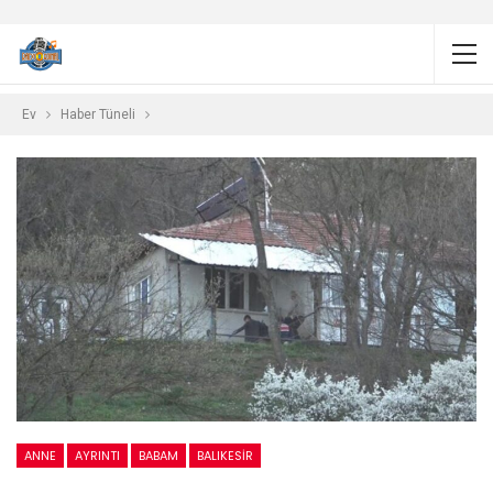
Ev
Haber Tüneli
ANNE
AYRINTI
BABAM
BALIKESIR