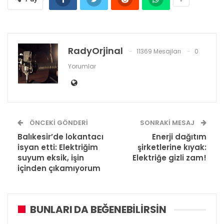
RadyOrjinal
11369 Mesajları
0
Yorumlar
ÖNCEKI GÖNDERI
SONRAKI MESAJ
Balıkesir’de lokantacı
Enerji dağıtım
isyan etti: Elektriğim
şirketlerine kıyak:
suyum eksik, işin
Elektriğe gizli zam!
içinden çıkamıyorum
BUNLARI DA BEĞENEBILIRSIN