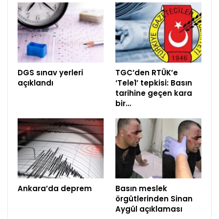
DGS sınav yerleri
TGC’den RTÜK’e
açıklandı
‘Tele1’ tepkisi: Basın
tarihine geçen kara
bir…
Ankara’da deprem
Basın meslek
örgütlerinden Sinan
Aygül açıklaması