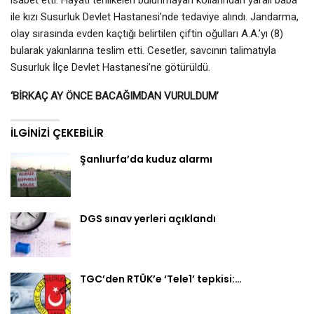
ile kızı Susurluk Devlet Hastanesi’nde tedaviye alındı. Jandarma,
olay sırasında evden kaçtığı belirtilen çiftin oğulları A.A.’yı (8)
bularak yakınlarına teslim etti. Cesetler, savcının talimatıyla
Susurluk İlçe Devlet Hastanesi’ne götürüldü.
‘BİRKAÇ AY ÖNCE BACAĞIMDAN VURULDUM’
İLGINIZI ÇEKEBILIR
Şanlıurfa’da kuduz alarmı
DGS sınav yerleri açıklandı
TGC’den RTÜK’e ‘Tele1’ tepkisi:…