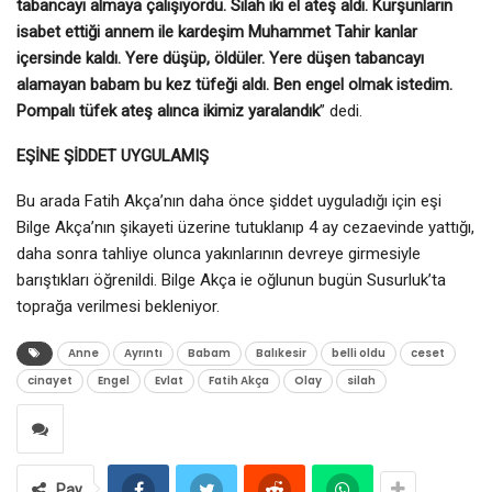
tabancayı almaya çalışıyordu. Silah iki el ateş aldı. Kurşunların
isabet ettiği annem ile kardeşim Muhammet Tahir kanlar
içersinde kaldı. Yere düşüp, öldüler. Yere düşen tabancayı
alamayan babam bu kez tüfeği aldı. Ben engel olmak istedim.
Pompalı tüfek ateş alınca ikimiz yaralandık
” dedi.
EŞİNE ŞİDDET UYGULAMIŞ
Bu arada Fatih Akça’nın daha önce şiddet uyguladığı için eşi
Bilge Akça’nın şikayeti üzerine tutuklanıp 4 ay cezaevinde yattığı,
daha sonra tahliye olunca yakınlarının devreye girmesiyle
barıştıkları öğrenildi. Bilge Akça ie oğlunun bugün Susurluk’ta
toprağa verilmesi bekleniyor.
Anne
Ayrıntı
Babam
Balıkesir
belli oldu
ceset
cinayet
Engel
Evlat
Fatih Akça
Olay
silah
Pay