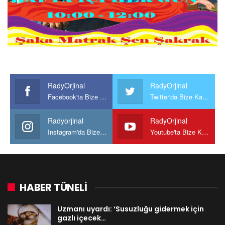
RadyOrjinal
RadyOrjinal
Facebook'ta Bize Katılın
Twitter'da Bize Katılın
Radyorjinal
RadyOrjinal
Instagram'da Bize katılın
Youtube'ta Bize Katılın
HABER TÜNELİ
Uzmanı uyardı: ‘Susuzluğu gidermek için
gazlı içecek…