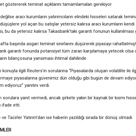
t göstererek teminat açıklarını tamamlamaları gerekiyor.
ğilse aracı kurumların yatırımcıların elindeki hisseleri satarak temin
düşüşlere yol açan bu satışlar yetersiz kalırsa aracı kurumların kendi 
 bu da yetersiz kalırsa Takasbank’taki garanti fonunun kullanılması 
fta başında asgari teminat sınırlarını düşürerek piyasayı rahatlatmıştı
nk garanti fonunda potansiyel tüm zararı karşılamaya yetecek olsa 
arın bilançosuna yansıması ihtimal dahilinde.
 konuyla ilgili Reuters’ın sorularına “Piyasalarda oluşan volatilite ile i
ermaye piyasalarına güvenimiz dün olduğu gibi bugün de devam ediyor
m ediyoruz” yanıtını verdi.
m sorulara yanıt vermedi, ancak şirkete yakın bir kaynak bir kısmı his
ifade etti.
e ve Tacirler Yatırım’dan ise haberin yazıldığı sırada bir dönüş olmadı.
EMLER