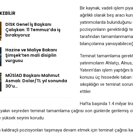
Bir kaynak, vadeli işlem piy
EKEBILIR
ağırlıklı olarak beş aracı 
yatırımcılarda bulunduğunu 
DİSK Genel İş Başkanı
Çalışkan: 11 Temmuz’da iş
pozisyonların gerektirdiği te
bırakıyoruz
tarafından tamamlanmaması
bilançolarına yansıyabileceğin
Hazine ve Maliye Bakanı
Şimşek’ten mali disiplin
Teminat tamamlama gerekti
vurgusu
yatırımcıların Ahlatçı, Alnus,
Yatırım’dan işlem yaptığını b
MÜSİAD Başkanı Mahmut
konusu üç hissedeki taban 
Asmalı: Dolar/TL yıl sonunda
sıkışıklığın ve teminat sor
30’u…
ettiler.
Hafta başında 1.4 milyar lira
ra yakın seyreden teminat tamamlama çağrısı son günlerde gerilemiş ol
le yüksek seyrini korudu.
ın kaldıraçlı pozisyonları taşımaya devam etmek için teminat çağrısı ka