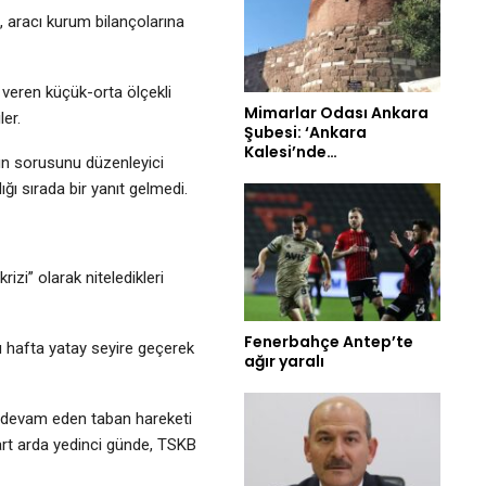
, aracı kurum bilançolarına
veren küçük-orta ölçekli
Mimarlar Odası Ankara
ler.
Şubesi: ‘Ankara
Kalesi’nde…
’ın sorusunu düzenleyici
ı sırada bir yanıt gelmedi.
izi” olarak niteledikleri
Fenerbahçe Antep’te
u hafta yatay seyire geçerek
ağır yaralı
 devam eden taban hareketi
 art arda yedinci günde, TSKB