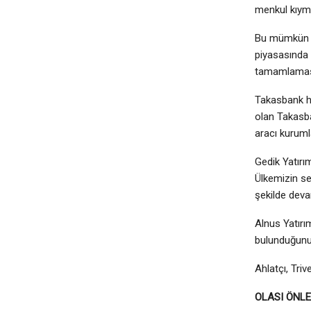
menkul kıyme
Bu mümkün de
piyasasında 
tamamlaması,
Takasbank ha
olan Takasba
aracı kuruml
Gedik Yatırım
Ülkemizin s
şekilde deva
Alnus Yatırı
bulunduğunu 
Ahlatçı, Triv
OLASI ÖNL