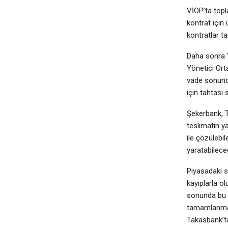
VİOP’ta topl
kontrat için
kontratlar t
Daha sonra V
Yönetici Ort
vade sonunda
için tahtası 
Şekerbank, T
teslimatın ya
ile çözülebi
yaratabileceğ
Piyasadaki s
kayıplarla ol
sonunda bu h
tamamlanmama
Takasbank’ta