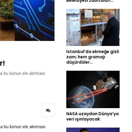
Belediyesi zabıtaları…
İstanbul’da ekmeğe gizli
zam; hem gramajı
r!
düşürdüler…
da bu konun ele alınması
NASA uzaydan Dünya’ya
veri ışınlayacak
 da bu konun ele alınması