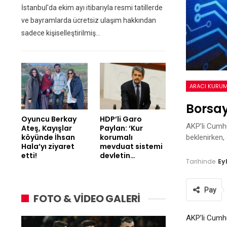
İstanbul'da ekim ayı itibarıyla resmi tatillerde
ve bayramlarda ücretsiz ulaşım hakkından
sadece kişiselleştirilmiş…
ARACI KURU
Borsay
Oyuncu Berkay
HDP’li Garo
AKP’li Cumhu
Ateş, Kayışlar
Paylan: ‘Kur
köyünde İhsan
korumalı
beklenirken, 
Hala’yı ziyaret
mevduat sistemi
etti!
devletin…
Tarihinde
Ey
Pay
FOTO & VİDEO GALERİ
AKP’li Cumh