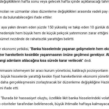
 değişikliklerin hafta sonu veya gelecek hafta içinde açıklanacağı tahmi
ımcıları ve uzmanlar olası düzenleme değişiklikleri arasında vadeli pay
n da bulunabileceğini ifade ettiler.
ki aya yakın devam eden yüzde 150 yükseliş ve takip eden 10 günlük 
nedeniyle hem büyük hem de küçük pekçok yatırımcının zarar ettiğini
met nezdinde de rahatsızlık yarattığını belirtti.
 ekonomi yetkilisi, “
Banka hisselerinde yaşanan gelişmelerin hem eko
er hareketlerin kesinlikle yaşanmasının önüne geçilmesi gerekiyor. Al
angi adımların atılacağına kısa sürede karar verilecek
” dedi.
anmasını istemeyen bir aracı kurum yöneticisi, kaldıraçlı pozisyonlar
i büyük hisselerde yarattığı keskin fiyat hareketlerinin ekonomi yönetim
 daha gerçekleşmesini zorlaştıracak bir düzenleme değişikliğine Haz
ni ifade etti.
“Burada bir hassasiyet oluştu, özellikle likit banka hisselerindeki vola
otoriteler tarafından belirlenecek, büyük ihtimalle haftaya kalmayaca