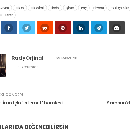
 Kurum
Hisse
Hisseleri
İfade
İşlem
Pay
Piyasa
Pozisyonlar
Zarar
RadyOrjinal
11369 Mesajları
0 Yorumlar
KI GÖNDERI
 İran için ‘internet’ hamlesi
Samsun’d
LARI DA BEĞENEBILIRSIN