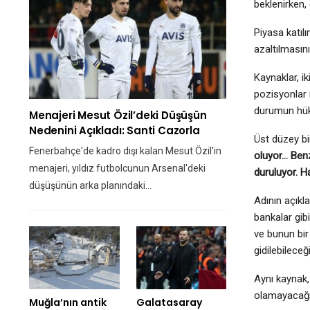
beklenirken,
Piyasa katıl
azaltılmasını
Kaynaklar, i
pozisyonlar 
durumun hükü
Menajeri Mesut Özil’deki Düşüşün
Nedenini Açıkladı: Santi Cazorla
Üst düzey bir
Fenerbahçe'de kadro dışı kalan Mesut Özil'in
oluyor… Benz
menajeri, yıldız futbolcunun Arsenal'deki
duruluyor. H
düşüşünün arka planındaki…
Adının açıkl
bankalar gib
ve bunun bir
gidilebileceği
Aynı kaynak, 
olamayacağı 
Muğla’nın antik
Galatasaray