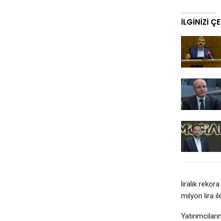
İLGINIZI Ç
liralık reko
milyon lira i
Yatırımcılar