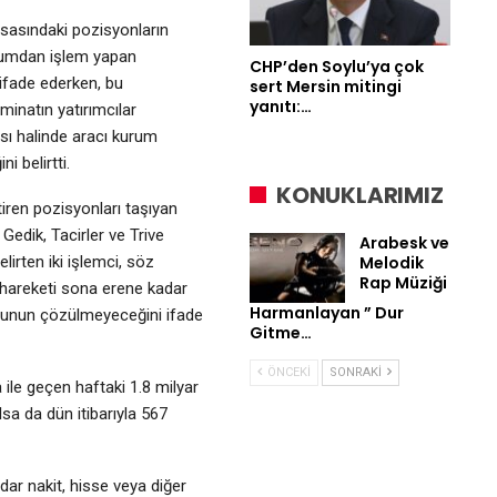
asasındaki pozisyonların
kurumdan işlem yapan
CHP’den Soylu’ya çok
ifade ederken, bu
sert Mersin mitingi
yanıtı:…
minatın yatırımcılar
 halinde aracı kurum
i belirtti.
KONUKLARIMIZ
ren pozisyonları taşıyan
 Gedik, Tacirler ve Trive
Arabesk ve
Melodik
elirten iki işlemci, söz
Rap Müziği
hareketi sona erene kadar
Harmanlayan ” Dur
ununun çözülmeyeceğini ifade
Gitme…
ÖNCEKI
SONRAKI
 ile geçen haftaki 1.8 milyar
sa da dün itibarıyla 567
dar nakit, hisse veya diğer