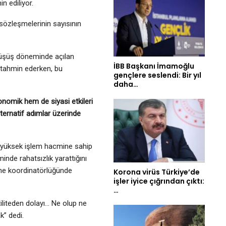
n ediliyor.
 sözleşmelerinin sayısının
düşüş döneminde açılan
İBB Başkanı İmamoğlu
 tahmin ederken, bu
gençlere seslendi: Bir yıl
daha…
nomik hem de siyasi etkileri
ternatif adımlar üzerinde
ın yüksek işlem hacmine sahip
inde rahatsızlık yarattığını
ine koordinatörlüğünde
Korona virüs Türkiye’de
işler iyice çığrından çıktı:
…
tiliteden dolayı… Ne olup ne
k” dedi.