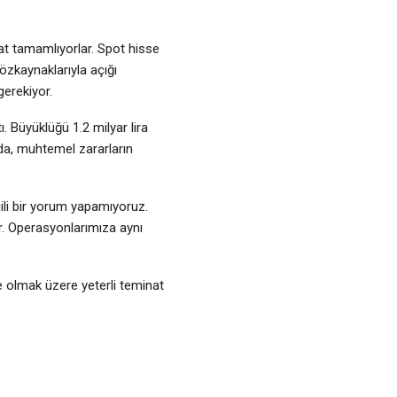
at tamamlıyorlar. Spot hisse
özkaynaklarıyla açığı
gerekiyor.
. Büyüklüğü 1.2 milyar lira
da, muhtemel zararların
lgili bir yorum yapamıyoruz.
. Operasyonlarımıza aynı
se olmak üzere yeterli teminat