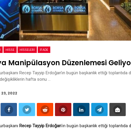
M
HISSE
HISSELERI
İFADE
a Manipülasyon Düzenlemesi Geliyo
rbaşkanı Recep Tayyip Erdoğan’ın bugün başkanlık ettiği toplantıda 
değişikliklerin hafta sonu …
l 23, 2022
urbaşkanı
Recep Tayyip Erdoğan
‘ın bugün başkanlık ettiği toplantıda