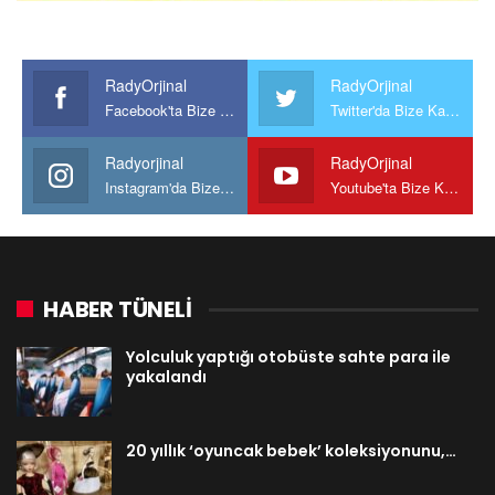
RadyOrjinal
RadyOrjinal
Facebook'ta Bize Katılın
Twitter'da Bize Katılın
Radyorjinal
RadyOrjinal
Instagram'da Bize katılın
Youtube'ta Bize Katılın
HABER TÜNELİ
Yolculuk yaptığı otobüste sahte para ile
yakalandı
20 yıllık ‘oyuncak bebek’ koleksiyonunu,…