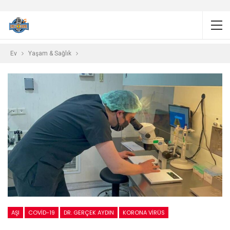
Ev
Yaşam & Sağlık
AŞI
COVID-19
DR. GERÇEK AYDIN
KORONA VIRÜS