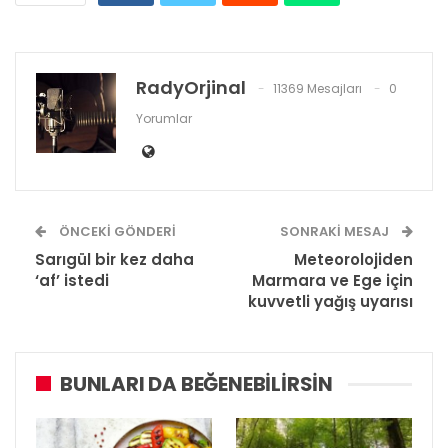
RadyOrjinal
11369 Mesajları
0
Yorumlar
ÖNCEKI GÖNDERI
SONRAKI MESAJ
Sarıgül bir kez daha
Meteorolojiden
‘af’ istedi
Marmara ve Ege için
kuvvetli yağış uyarısı
BUNLARI DA BEĞENEBILIRSIN