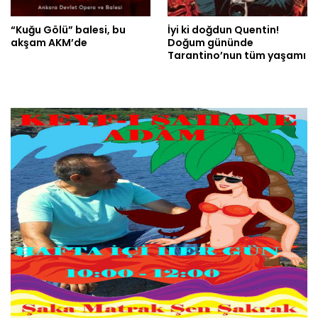
“Kuğu Gölü” balesi, bu
İyi ki doğdun Quentin!
akşam AKM’de
Doğum gününde
Tarantino’nun tüm yaşamı