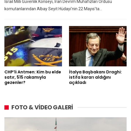
İsrail Milli Güvenlik Konseyi, İran Devrim Muhafızları Ordusu
komutanlarından Albay Seyit Hüdayi'nin 22 Mayıs'ta…
CHP’li Antmen: Kim bu elde
İtalya Başbakanı Draghi:
satır, 515 rakamıyla
istifa kararı aldığını
gezenler?
açıkladı
FOTO & VİDEO GALERİ