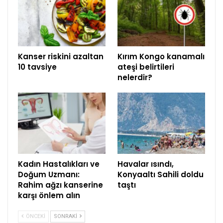
Kanser riskini azaltan
Kırım Kongo kanamalı
10 tavsiye
ateşi belirtileri
nelerdir?
Kadın Hastalıkları ve
Havalar ısındı,
Doğum Uzmanı:
Konyaaltı Sahili doldu
Rahim ağzı kanserine
taştı
karşı önlem alın
ÖNCEKI
SONRAKI