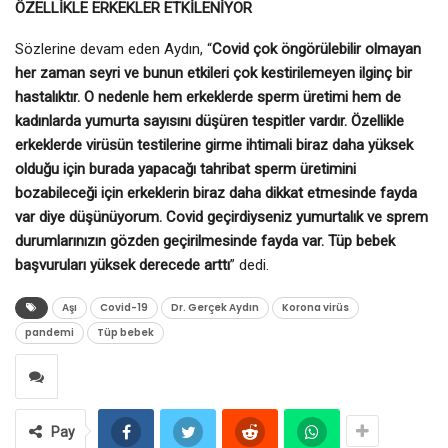
ÖZELLİKLE ERKEKLER ETKİLENİYOR
Sözlerine devam eden Aydın, “
Covid çok öngörülebilir olmayan
her zaman seyri ve bunun etkileri çok kestirilemeyen ilginç bir
hastalıktır. O nedenle hem erkeklerde sperm üretimi hem de
kadınlarda yumurta sayısını düşüren tespitler vardır. Özellikle
erkeklerde virüsün testilerine girme ihtimali biraz daha yüksek
olduğu için burada yapacağı tahribat sperm üretimini
bozabileceği için erkeklerin biraz daha dikkat etmesinde fayda
var diye düşünüyorum. Covid geçirdiyseniz yumurtalık ve sprem
durumlarınızın gözden geçirilmesinde fayda var. Tüp bebek
başvuruları yüksek derecede arttı
” dedi.
Aşı
Covid-19
Dr. Gerçek Aydın
Korona virüs
pandemi
Tüp bebek
Pay