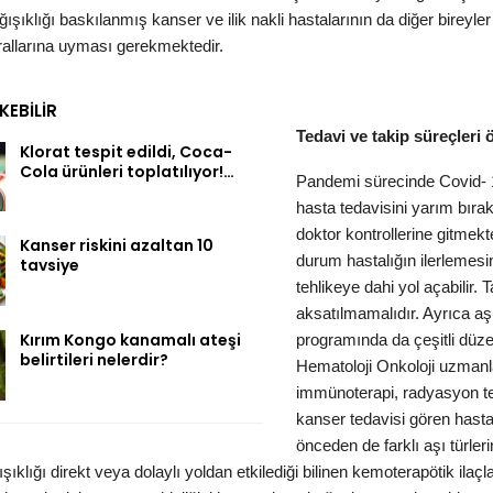
ağışıklığı baskılanmış kanser ve ilik nakli hastalarının da diğer birey
rallarına uyması gerekmektedir.
EKEBILIR
Tedavi ve takip süreçleri 
Klorat tespit edildi, Coca-
Cola ürünleri toplatılıyor!…
Pandemi sürecinde Covid- 1
hasta tedavisini yarım bıra
doktor kontrollerine gitmek
Kanser riskini azaltan 10
durum hastalığın ilerlemesin
tavsiye
tehlikeye dahi yol açabilir. T
aksatılmamalıdır. Ayrıca aşı
Kırım Kongo kanamalı ateşi
programında da çeşitli düz
belirtileri nelerdir?
Hematoloji Onkoloji uzmanl
immünoterapi, radyasyon teda
kanser tedavisi gören hasta
önceden de farklı aşı türle
ışıklığı direkt veya dolaylı yoldan etkilediği bilinen kemoterapötik ilaçla