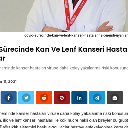
covid-surecinde-kan-ve-lenf-kanseri-hastalarina-onemli-uyarilar
Sürecinde Kan Ve Lenf Kanseri Hasta
ar
minde kanser hastaları virüse daha kolay yakalanma riski konusunda
r 11, 2021
eminde kanser hastaları virüse daha kolay yakalanma riski konusund
, ilik ve lenf kanseri hastaları ile kök hücre nakli olan bireyler bu gru
 Bağışıklık sistemini baskılayıcı ilaçlar hastayı enfeksiyonlara karşı