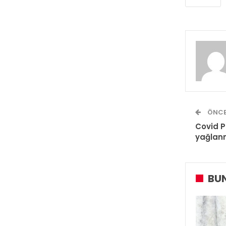
ÖNCE
Covid P
yağlanm
BUN