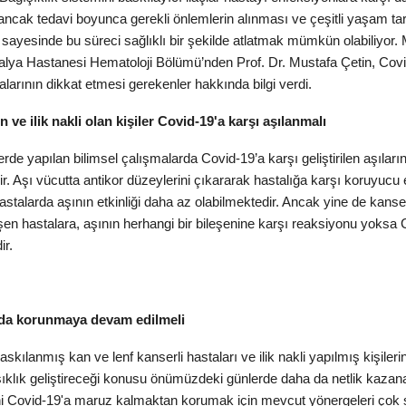
r ancak tedavi boyunca gerekli önlemlerin alınması ve çeşitli yaşam tarz
sayesinde bu süreci sağlıklı bir şekilde atlatmak mümkün olabiliyor
alya Hastanesi Hematoloji Bölümü’nden Prof. Dr. Mustafa Çetin, Cov
alarının dikkat etmesi gerekenler hakkında bilgi verdi.
 ve ilik nakli olan kişiler Covid-19'a karşı aşılanmalı
de yapılan bilimsel çalışmalarda Covid-19’a karşı geliştirilen aşıların 
r. Aşı vücutta antikor düzeylerini çıkararak hastalığa karşı koruyucu 
stalarda aşının etkinliği daha az olabilmektedir. Ancak yine de kanser t
ileşen hastalara, aşının herhangi bir bileşenine karşı reaksiyonu yoksa 
ir.
 da korunmaya devam edilmeli
askılanmış kan ve lenf kanserli hastaları ve ilik nakli yapılmış kişiler
ıklık geliştireceği konusu önümüzdeki günlerde daha da netlik kazana
ini Covid-19'a maruz kalmaktan korumak için mevcut yönergeleri çok