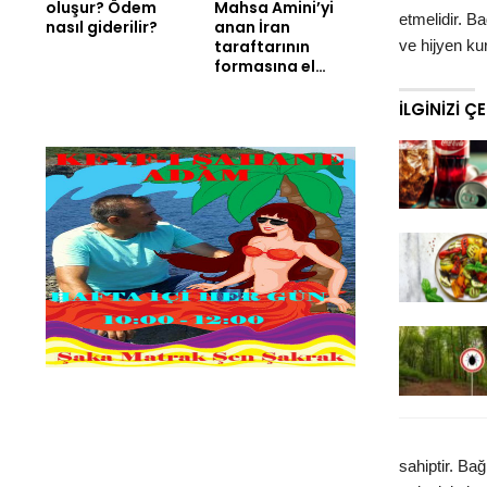
oluşur? Ödem
Mahsa Amini’yi
etmelidir. B
nasıl giderilir?
anan İran
ve hijyen ku
taraftarının
formasına el…
İLGINIZI Ç
sahiptir. Bağ