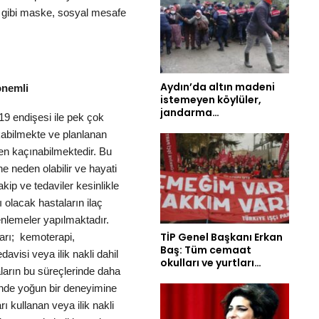
ler gibi maske, sosyal mesafe
Aydın’da altın madeni
önemli
istemeyen köylüler,
jandarma…
9 endişesi ile pek çok
kabilmekte ve planlanan
ten kaçınabilmektedir. Bu
e neden olabilir ve hayati
akip ve tedaviler kesinlikle
 olacak hastaların ilaç
enlemeler yapılmaktadır.
TİP Genel Başkanı Erkan
arı; kemoterapi,
Baş: Tüm cemaat
visi veya ilik nakli dahil
okulları ve yurtları…
ların bu süreçlerinde daha
rinde yoğun bir deneyimine
rı kullanan veya ilik nakli