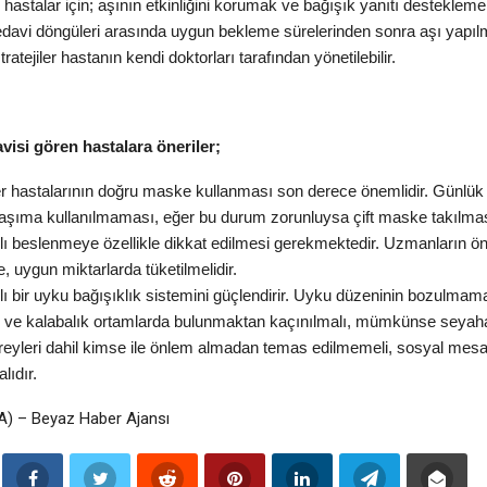
n hastalar için; aşının etkinliğini korumak ve bağışık yanıtı desteklem
davi döngüleri arasında uygun bekleme sürelerinden sonra aşı yapılmas
ratejiler hastanın kendi doktorları tarafından yönetilebilir.
visi gören hastalara öneriler;
r hastalarının doğru maske kullanması son derece önemlidir. Günlü
taşıma kullanılmaması, eğer bu durum zorunluysa çift maske takılması 
lı beslenmeye özellikle dikkat edilmesi gerekmektedir. Uzmanların öne
e, uygun miktarlarda tüketilmelidir.
lı bir uyku bağışıklık sistemini güçlendirir. Uyku düzeninin bozulmama
 ve kalabalık ortamlarda bulunmaktan kaçınılmalı, mümkünse seyaha
ireyleri dahil kimse ile önlem almadan temas edilmemeli, sosyal mes
lıdır.
A) – Beyaz Haber Ajansı