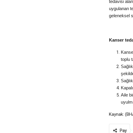
tedavisi ala
uygulanan te
geleneksel st
Kanser teda
Kanse
toplu 
Sağlık
şekild
Sağlık
Kapalı
Aile b
uyulma
Kaynak: (BH
Pay