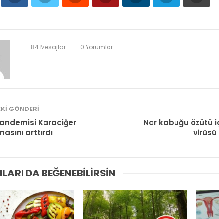
84 Mesajları
0 Yorumlar
KI GÖNDERI
andemisi Karaciğer
Nar kabuğu özütü i
asını arttırdı
virüsü 
LARI DA BEĞENEBILIRSIN