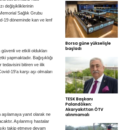
ı değişikliklerinin
. Memorial Sağlık Grubu
id-19 döneminde kan ve lenf
Borsa güne yükselişle
başladı
güvenli ve etkili oldukları
etki yapmaktadır. Bağışıklığı
edavisini bitiren ve ilik
Covid-19'a karşı aşı olmaları
TESK Başkanı
Palandöken:
Akaryakıttan ÖTV
in aşılamaya yanıt olarak ne
alınmamalı
caktır. Aşılanmış hastalar
 sıkı takip etmeye devam