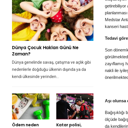
getirebiliyo
planlanması 
Medstar Ant
kanseri hast
Tedavi gören
Dünya Çocuk Hakları Günü Ne
Son dönemler
Zaman?
görülmektedi
Dünya genelinde savaş, çatışma ve açlık gibi
zayıflamış ha
nedenlerle doğduğu ülkenin dışında ya da
nakli ile iy
kendi ülkesinde yerinden…
önerilmekted
Aşı olunsa
Bağışıklığı b
ölçüde bağış
Ödem neden
Katar polisi,
da kendiler