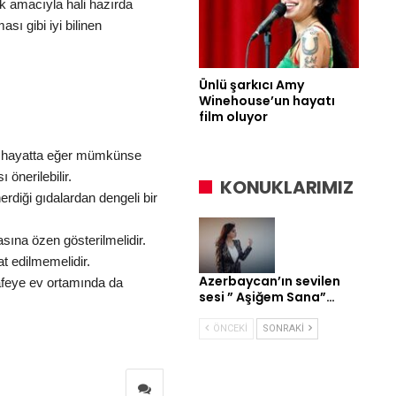
ek amacıyla hali hazırda
ı gibi iyi bilinen
Ünlü şarkıcı Amy
Winehouse’un hayatı
film oluyor
k hayatta eğer mümkünse
önerilebilir.
KONUKLARIMIZ
rdiği gıdalardan dengeli bir
sına özen gösterilmelidir.
t edilmemelidir.
Azerbaycan’ın sevilen
afeye ev ortamında da
sesi ” Aşiğem Sana”…
ÖNCEKI
SONRAKI