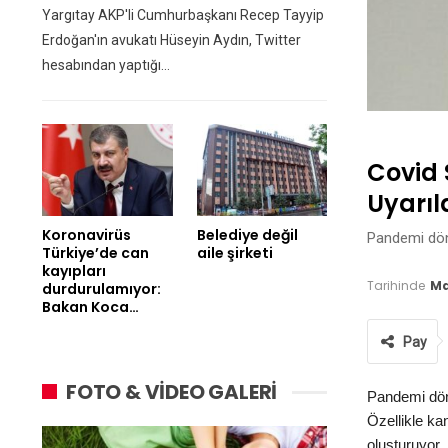
Yargıtay AKP'li Cumhurbaşkanı Recep Tayyip
Erdoğan'ın avukatı Hüseyin Aydın, Twitter
hesabından yaptığı…
Covid 
Uyarıl
Koronavirüs
Belediye değil
Pandemi döne
Türkiye’de can
aile şirketi
kayıpları
Tarihinde
Ma
durdurulamıyor:
Bakan Koca…
Pay
FOTO & VİDEO GALERİ
Pandemi dön
Özellikle kan
oluşturuyor.