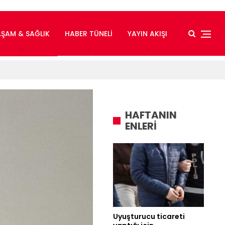
AŞAM & SAĞLIK
HABER TÜNELI
YAYIN AKIŞI
HAFTANIN
ENLERİ
Uyuşturucu ticareti