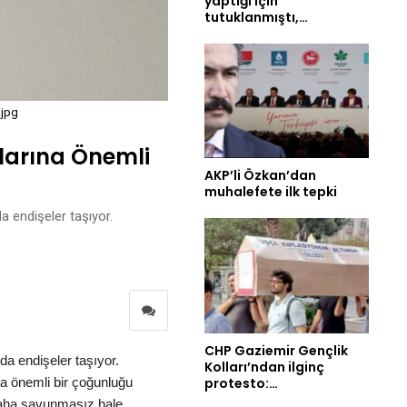
yaptığı için
tutuklanmıştı,…
.jpg
larına Önemli
AKP’li Özkan’dan
muhalefete ilk tepki
 endişeler taşıyor.
CHP Gaziemir Gençlik
a endişeler taşıyor.
Kolları’ndan ilginç
pta önemli bir çoğunluğu
protesto:…
 daha savunmasız hale