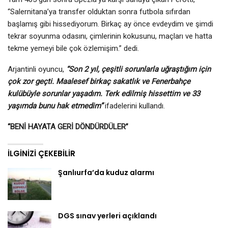
“Salernitana’ya transfer olduktan sonra futbola sıfırdan
başlamış gibi hissediyorum. Birkaç ay önce evdeydim ve şimdi
tekrar soyunma odasını, çimlerinin kokusunu, maçları ve hatta
tekme yemeyi bile çok özlemişim.” dedi.
Arjantinli oyuncu,
“Son 2 yıl, çeşitli sorunlarla uğraştığım için
çok zor geçti. Maalesef birkaç sakatlık ve Fenerbahçe
kulübüyle sorunlar yaşadım. Terk edilmiş hissettim ve 33
yaşımda bunu hak etmedim”
ifadelerini kullandı.
“BENİ HAYATA GERİ DÖNDÜRDÜLER”
İLGINIZI ÇEKEBILIR
Şanlıurfa’da kuduz alarmı
DGS sınav yerleri açıklandı