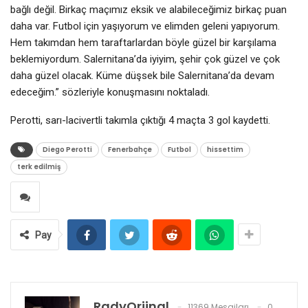
bağlı değil. Birkaç maçımız eksik ve alabileceğimiz birkaç puan
daha var. Futbol için yaşıyorum ve elimden geleni yapıyorum.
Hem takımdan hem taraftarlardan böyle güzel bir karşılama
beklemiyordum. Salernitana’da iyiyim, şehir çok güzel ve çok
daha güzel olacak. Küme düşsek bile Salernitana’da devam
edeceğim.” sözleriyle konuşmasını noktaladı.
Perotti, sarı-lacivertli takımla çıktığı 4 maçta 3 gol kaydetti.
Diego Perotti
Fenerbahçe
Futbol
hissettim
terk edilmiş
Pay
RadyOrjinal
11369 Mesajları
0