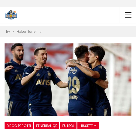
Ev
Haber Tüneli
DIEGO PEROTTI
FENERBAHÇE
FUTBOL
HISSETTIM