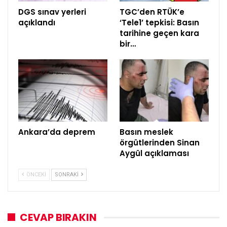
DGS sınav yerleri
TGC’den RTÜK’e
açıklandı
‘Tele1’ tepkisi: Basın
tarihine geçen kara
bir…
Ankara’da deprem
Basın meslek
örgütlerinden Sinan
Aygül açıklaması
ÖNCEKI
SONRAKI
CEVAP BIRAKIN