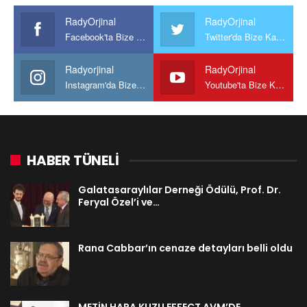
RadyOrjinal
RadyOrjinal
Facebook'ta Bize Katılın
Twitter'da Bize Katılın
Radyorjinal
RadyOrjinal
Instagram'da Bize katılın
Youtube'ta Bize Katılın
HABER TÜNELİ
Galatasaraylılar Derneği Ödülü, Prof. Dr.
Feryal Özel’i ve…
Rana Cabbar’ın cenaze detayları belli oldu