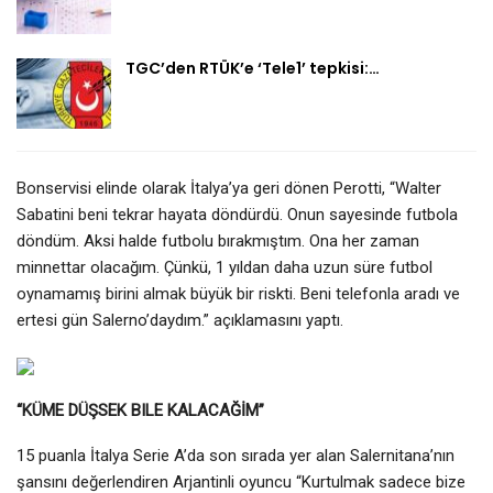
TGC’den RTÜK’e ‘Tele1’ tepkisi:…
Bonservisi elinde olarak İtalya’ya geri dönen Perotti, “Walter
Sabatini beni tekrar hayata döndürdü. Onun sayesinde futbola
döndüm. Aksi halde futbolu bırakmıştım. Ona her zaman
minnettar olacağım. Çünkü, 1 yıldan daha uzun süre futbol
oynamamış birini almak büyük bir riskti. Beni telefonla aradı ve
ertesi gün Salerno’daydım.” açıklamasını yaptı.
“KÜME DÜŞSEK BILE KALACAĞİM”
15 puanla İtalya Serie A’da son sırada yer alan Salernitana’nın
şansını değerlendiren Arjantinli oyuncu “Kurtulmak sadece bize