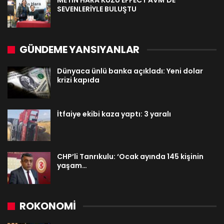
METİN HARA KUZU EFFECT AVM’DE
SEVENLERİYLE BULUŞTU
GÜNDEME YANSIYANLAR
Dünyaca ünlü banka açıkladı: Yeni dolar
krizi kapıda
İtfaiye ekibi kaza yaptı: 3 yaralı
CHP’li Tanrıkulu: ‘Ocak ayında 145 kişinin
yaşam…
ROKONOMİ