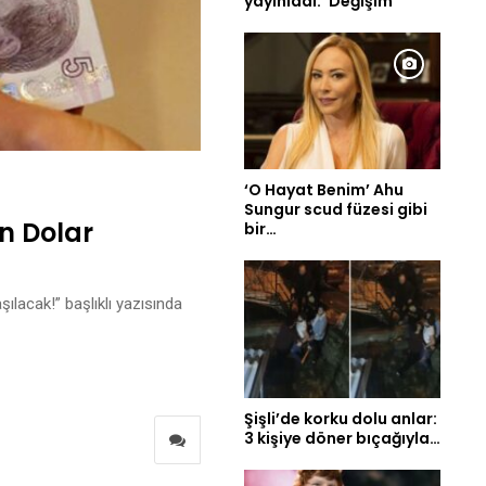
yayınladı: ‘Değişim’
‘O Hayat Benim’ Ahu
Sungur scud füzesi gibi
n Dolar
bir…
ılacak!” başlıklı yazısında
Şişli’de korku dolu anlar:
3 kişiye döner bıçağıyla…