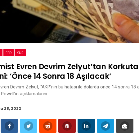
Z
FED
KUR
ist Evren Devrim Zelyut’tan Korkuta
i: ‘Önce 14 Sonra 18 Aşılacak’
ren Devrim Zelyut, “AKP’nin bu hatası ile dolarda önce 14 sonra 18 aş
Powell’in açıklamalarını …
a 28, 2022