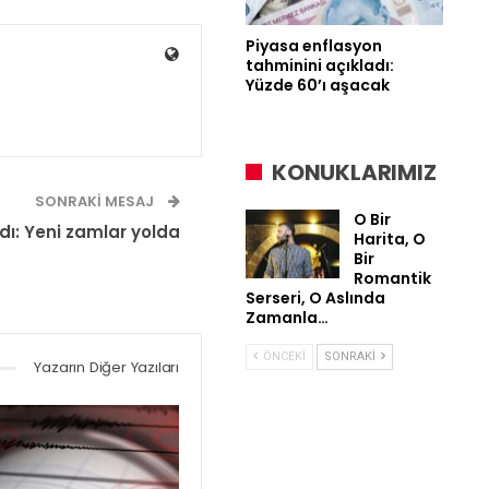
Piyasa enflasyon
tahminini açıkladı:
Yüzde 60’ı aşacak
KONUKLARIMIZ
SONRAKI MESAJ
O Bir
dı: Yeni zamlar yolda
Harita, O
Bir
Romantik
Serseri, O Aslında
Zamanla…
ÖNCEKI
SONRAKI
Yazarın Diğer Yazıları