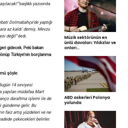
aşılacak!”
başlıklı yazısında
ebati Dolmabahçe’de yaptığı
para az kaldı’ demiş. Mevzu
esi değil”
dedi.
Müzik sektörünün en
ünlü davaları: Yıldızlar ve
onları…
geri gidecek. Peki bakan
u dönüp Türkiye’nin borçlanma
lümü şöyle:
Bugün 14 seviyesi
la yapılan müdafaa Mart
ABD askerleri Polonya
lanço daraltma işlemi ile de
yolunda
k gündeme gelir. Bu
ın faiz artış yüzdeleri ve ne
adede çekecekleri belirler.