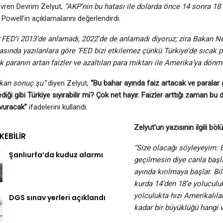
vren Devrim Zelyut,
“AKP’nin bu hatası ile dolarda önce 14 sonra 18 
Powell’in açıklamalarını değerlendirdi.
 FED’i 2013’de anlamadı, 2022’de de anlamadı diyoruz; zira Bakan N
asında yazılanlara göre ‘FED bizi etkilemez çünkü Türkiye’de sıcak 
 paranın artan faizler ve azaltılan para miktarı ile Amerika’ya dönm
kan sonuç şu”
diyen Zelyut,
“Bu bahar ayında faiz artacak ve paralar 
diği gibi Türkiye sıyırabilir mi? Çok net hayır. Faizler arttığı zaman b
 vuracak”
ifadelerini kullandı.
Zelyut’un yazısının ilgili bö
EKEBILIR
“Size olacağı söyleyeyim: 
Şanlıurfa’da kuduz alarmı
geçilmesin diye canla baş
ayında kırılmaya başlar. Bi
kurda 14’den 18’e yoluculu
yolculukta hızı Amerikalılar
DGS sınav yerleri açıklandı
kadar bir büyüklüğü hangi v