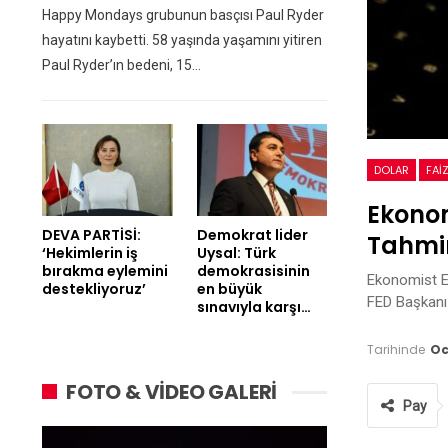
Happy Mondays grubunun basçısı Paul Ryder
hayatını kaybetti. 58 yaşında yaşamını yitiren
Paul Ryder’ın bedeni, 15…
DOLAR
FAI
Ekonom
DEVA PARTİSİ:
Demokrat lider
Tahmin
‘Hekimlerin iş
Uysal: Türk
bırakma eylemini
demokrasisinin
Ekonomist Ev
destekliyoruz’
en büyük
FED Başkanı 
sınavıyla karşı…
Tarihinde
Oc
FOTO & VİDEO GALERİ
Pay