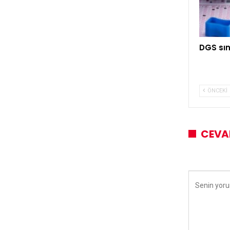
DGS sın
ÖNCEKI
CEVA