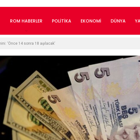
ROM HABERLER
POLITIKA
EKONOMI
DÜNYA
Y
ini: ‘Önce 14 sonra 18 aşılacak’