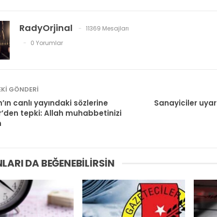
RadyOrjinal
11369 Mesajları
0 Yorumlar
KI GÖNDERI
’ın canlı yayındaki sözlerine
Sanayiciler uyar
’den tepki: Allah muhabbetinizi
n
LARI DA BEĞENEBILIRSIN