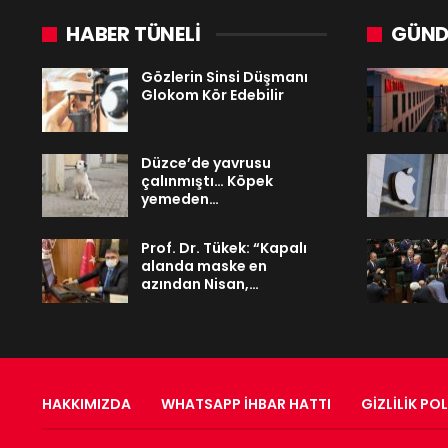
HABER TÜNELİ
GÜND
Gözlerin Sinsi Düşmanı
Glokom Kör Edebilir
Düzce’de yavrusu
çalınmıştı… Köpek
yemeden…
Prof. Dr. Tükek: “Kapalı
alanda maske en
azından Nisan,…
HAKKIMIZDA
WHATSAPP İHBAR HATTI
GIZLILIK POL