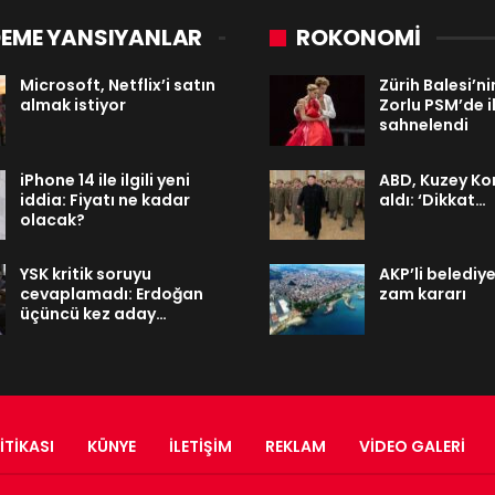
EME YANSIYANLAR
ROKONOMİ
Microsoft, Netflix’i satın
Zürih Balesi’ni
almak istiyor
Zorlu PSM’de i
sahnelendi
iPhone 14 ile ilgili yeni
ABD, Kuzey Kore
iddia: Fiyatı ne kadar
aldı: ‘Dikkat…
olacak?
YSK kritik soruyu
AKP’li belediy
cevaplamadı: Erdoğan
zam kararı
üçüncü kez aday…
ITIKASI
KÜNYE
İLETIŞIM
REKLAM
VIDEO GALERI