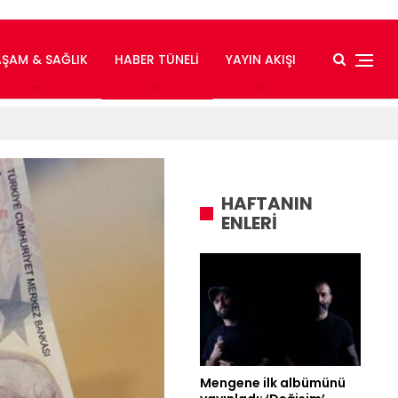
AŞAM & SAĞLIK
HABER TÜNELI
YAYIN AKIŞI
HAFTANIN
ENLERİ
Mengene ilk albümünü