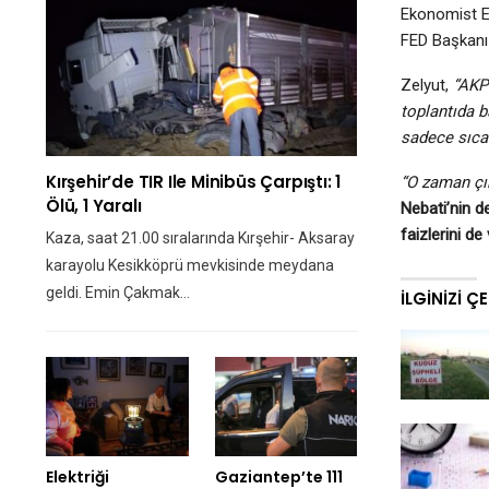
Ekonomist E
FED Başkanı 
Zelyut,
“AKP
toplantıda b
sadece sıcak
Kırşehir’de TIR Ile Minibüs Çarpıştı: 1
“O zaman çı
Ölü, 1 Yaralı
Nebati’nin de
faizlerini de
Kaza, saat 21.00 sıralarında Kırşehir- Aksaray
karayolu Kesikköprü mevkisinde meydana
geldi. Emin Çakmak…
İLGINIZI Ç
Elektriği
Gaziantep’te 111