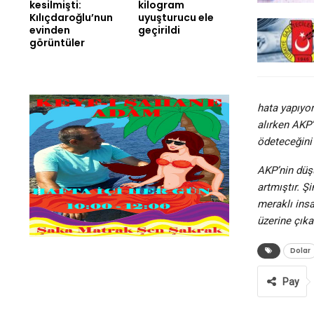
kesilmişti:
kilogram
Kılıçdaroğlu’nun
uyuşturucu ele
evinden
geçirildi
görüntüler
hata yapıyor.
alırken AKP’
ödeteceğini 
AKP’nin düşü
artmıştır. Ş
meraklı insa
üzerine çıka
Dolar
Pay