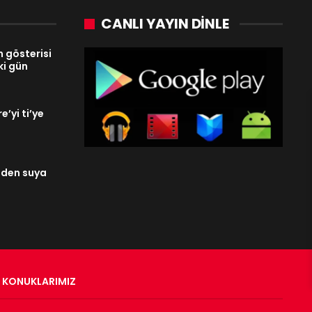
CANLI YAYIN DINLE
n gösterisi
ki gün
’yi ti’ye
eden suya
KONUKLARIMIZ