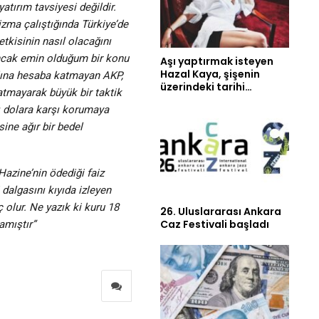
atırım tavsiyesi değildir.
zma çalıştığında Türkiye’de
etkisinin nasıl olacağını
Ancak emin olduğum bir konu
Aşı yaptırmak isteyen
Hazal Kaya, şişenin
yılına hesaba katmayan AKP,
üzerindeki tarihi…
atmayarak büyük bir taktik
ını dolara karşı korumaya
ine ağır bir bedel
Hazine’nin ödediği faiz
dalgasını kıyıda izleyen
 olur. Ne yazık ki kuru 18
26. Uluslararası Ankara
Caz Festivali başladı
amıştır”