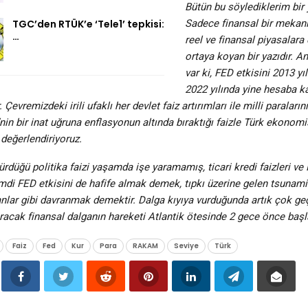
Bütün bu söylediklerim bir y
TGC’den RTÜK’e ‘Tele1’ tepkisi:
Sadece finansal bir mekani
…
reel ve finansal piyasalara 
ortaya koyan bir yazıdır. 
var ki, FED etkisini 2013 
2022 yılında yine hesaba k
 Çevremizdeki irili ufaklı her devlet faiz artırımları ile milli paralar
nin bir inat uğruna enflasyonun altında bıraktığı faizle Türk ekonomis
değerlendiriyoruz.
rdüğü politika faizi yaşamda işe yaramamış, ticari kredi faizleri ve 
imdi FED etkisini de hafife almak demek, tıpkı üzerine gelen tsunami 
nlar gibi davranmak demektir. Dalga kıyıya vurduğunda artık çok geç
racak finansal dalganın hareketi Atlantik ötesinde 2 gece önce başl
Faiz
Fed
Kur
Para
RAKAM
Seviye
Türk