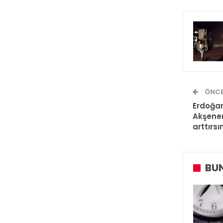
ÖNCE
Erdoğan
Akşener
arttırsı
BUN