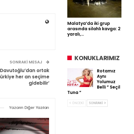
Malatya’da iki grup
arasında silahlı kavga: 2
yaralı,…
KONUKLARIMIZ
SONRAKI MESAJ
Davutoğlu’dan ortak
Rotamız
Aynı
Türkiye her an seçime
Yolumuz
gidebilir’
Belli ” Seçil
Tuna ”
ÖNCEKI
SONRAKI
Yazarın Diğer Yazıları