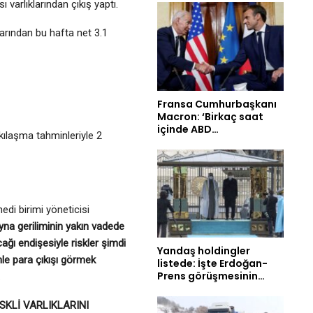
varlıklarından çıkış yaptı.
arından bu hafta net 3.1
Fransa Cumhurbaşkanı
Macron: ‘Birkaç saat
içinde ABD…
kılaşma tahminleriyle 2
di birimi yöneticisi
na geriliminin yakın vadede
acağı endişesiyle riskler şimdi
Yandaş holdingler
le para çıkışı görmek
listede: İşte Erdoğan-
Prens görüşmesinin…
.
SKLİ VARLIKLARINI