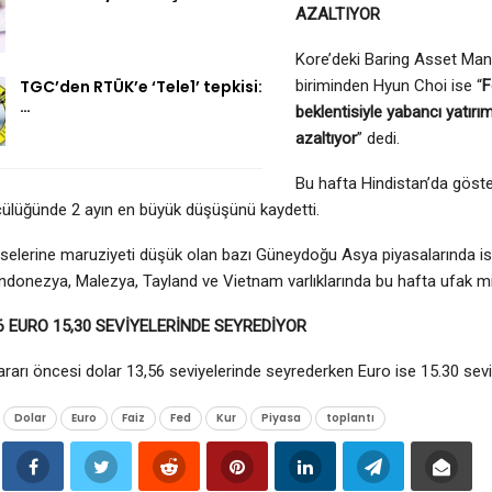
AZALTIYOR
Kore’deki Baring Asset Ma
TGC’den RTÜK’e ‘Tele1’ tepkisi:
biriminden Hyun Choi ise “
F
…
beklentisiyle yabancı yatırımcı
azaltıyor
” dedi.
Bu hafta Hindistan’da göst
cülüğünde 2 ayın en büyük düşüşünü kaydetti.
sselerine maruziyeti düşük olan bazı Güneydoğu Asya piyasalarında i
ndonezya, Malezya, Tayland ve Vietnam varlıklarında bu hafta ufak mi
6 EURO 15,30 SEVİYELERİNDE SEYREDİYOR
kararı öncesi dolar 13,56 seviyelerinde seyrederken Euro ise 15.30 sev
Dolar
Euro
Faiz
Fed
Kur
Piyasa
toplantı