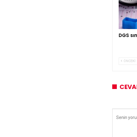
DGS sın
ÖNCEKI
CEVA