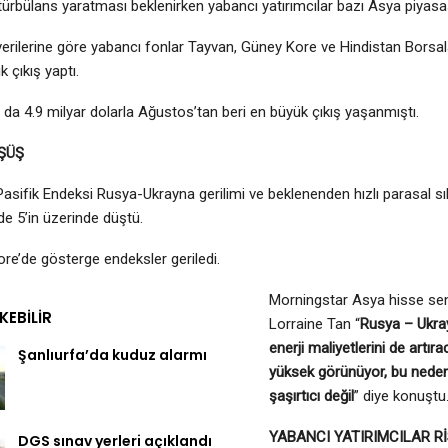
türbülans yaratması beklenirken yabancı yatırımcılar bazı Asya piyasası 
rilerine göre yabancı fonlar Tayvan, Güney Kore ve Hindistan Borsal
k çıkış yaptı.
da 4.9 milyar dolarla Ağustos’tan beri en büyük çıkış yaşanmıştı.
ŞÜŞ
sifik Endeksi Rusya-Ukrayna gerilimi ve beklenenden hızlı parasal sı
e 5’in üzerinde düştü.
re’de gösterge endeksler geriledi.
Morningstar Asya hisse sene
EKEBILIR
Lorraine Tan “
Rusya – Ukray
enerji maliyetlerini de artır
Şanlıurfa’da kuduz alarmı
yüksek görünüyor, bu neden
şaşırtıcı değil
” diye konuştu
YABANCI YATIRIMCILAR Rİ
DGS sınav yerleri açıklandı