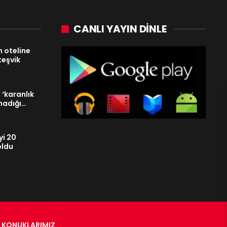
CANLI YAYIN DINLE
 oteline
 teşvik
, ‘karanlık
madığı…
iyi 20
oldu
KONUKLARIMIZ