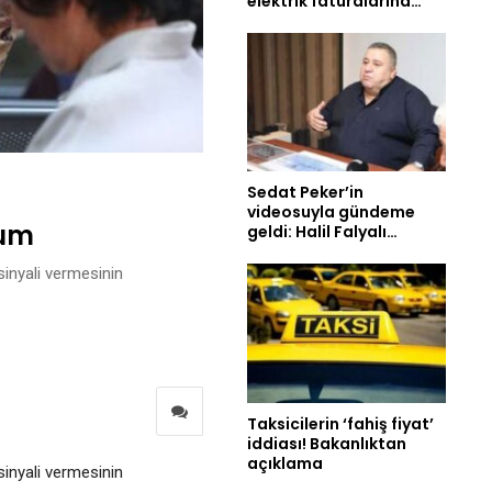
elektrik faturalarına…
Sedat Peker’in
videosuyla gündeme
rum
geldi: Halil Falyalı…
sinyali vermesinin
Taksicilerin ‘fahiş fiyat’
iddiası! Bakanlıktan
açıklama
sinyali vermesinin