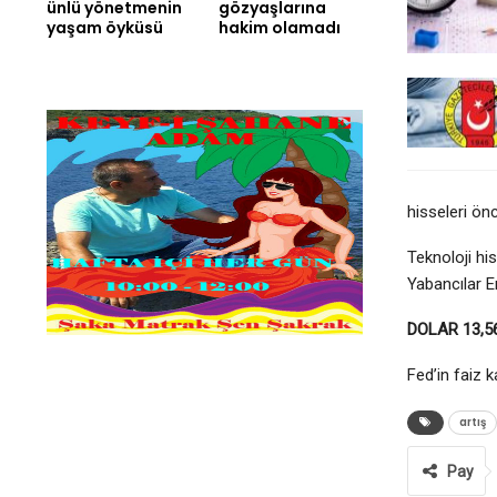
ünlü yönetmenin
gözyaşlarına
yaşam öyküsü
hakim olamadı
hisseleri ön
Teknoloji hi
Yabancılar E
DOLAR 13,5
Fed’in faiz 
artış
Pay