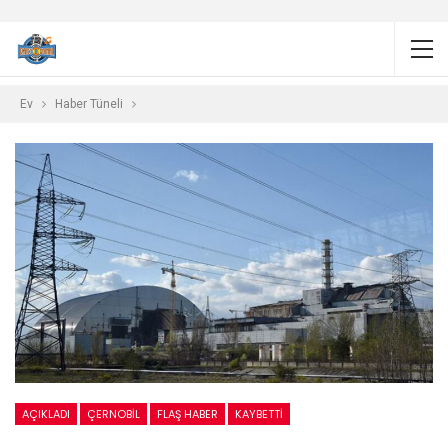
Ev
Haber Tüneli
AÇIKLADI
ÇERNOBIL
FLAŞ HABER
KAYBETTI