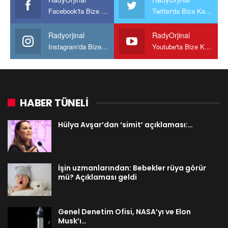
Facebook'ta Bize Katılın
Twitter'da Bize Katılın
Radyorjinal
RadyOrjinal
Instagram'da Bize katılın
Youtube'ta Bize Katılın
HABER TÜNELİ
Hülya Avşar’dan ‘simit’ açıklaması:…
İşin uzmanlarından: Bebekler rüya görür
mü? Açıklaması geldi
Genel Denetim Ofisi, NASA’yı ve Elon
Musk’ı…