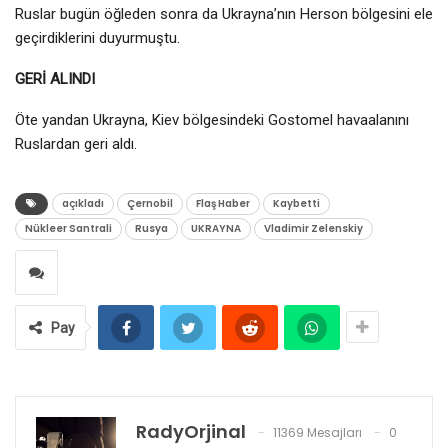
Ruslar bugün öğleden sonra da Ukrayna’nın Herson bölgesini ele
geçirdiklerini duyurmuştu.
GERİ ALINDI
Öte yandan Ukrayna, Kiev bölgesindeki Gostomel havaalanını
Ruslardan geri aldı.
açıkladı
Çernobil
Flaş Haber
Kaybetti
Nükleer Santrali
Rusya
UKRAYNA
Vladimir Zelenskiy
Pay
RadyOrjinal
11369 Mesajları
0