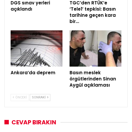
DGS sınav yerleri
TGC’den RTÜK’e
açıklandı
‘Tele1’ tepkisi: Basın
tarihine geçen kara
bir…
Ankara’da deprem
Basın meslek
örgütlerinden Sinan
Aygül açıklaması
ÖNCEKI
SONRAKI
CEVAP BIRAKIN