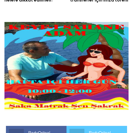
RadyOrjinal
RadyOrjinal