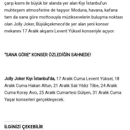
çarşı kısmı ile büyük bir alanda yer alan Kıyı İstanbul’un
muhteşem atmosferine de taşıyor. Moduna, havana, kafana
tam da sana göre mottosuyla müziksevelerin buluşma noktası
olan Jolly Joker, Büyükçekmece’de yer alan yeni konser
mekanını 17 Aralık akşamı Levent Yüksel konseriyle açıyor.
“SANA GÖRE” KONSER ÖZLEDİĞİN SAHNEDE!
Jolly Joker Kıyı İstanbul’da,
17 Aralık Cuma Levent Yüksel, 18
Aralık Cuma Hakan Altun, 21 Aralık Salı Yıldız Tilbe, 24 Aralık
Cuma Koray Avcı, 25 Aralık Cumartesi Gülşen, 31 Aralık Cuma
Yaşar konserleri gerçekleşecek.
İLGINIZI ÇEKEBILIR