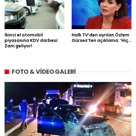
İkinci el otomobil
Halk TV’den ayrılan Özlem
piyasasına KDV darbesi:
Gürses’ten açıklama: ‘Hiç…
Zam geliyor!
FOTO & VİDEO GALERİ