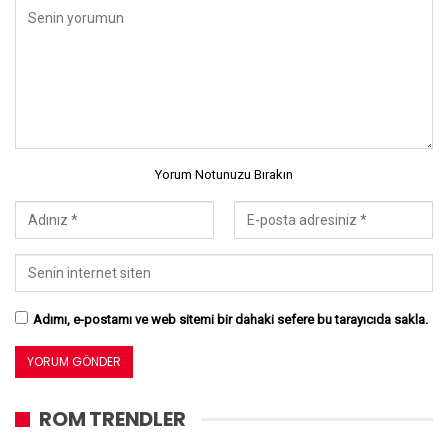
Yorum Notunuzu Bırakın
Adımı, e-postamı ve web sitemi bir dahaki sefere bu tarayıcıda sakla.
ROM TRENDLER