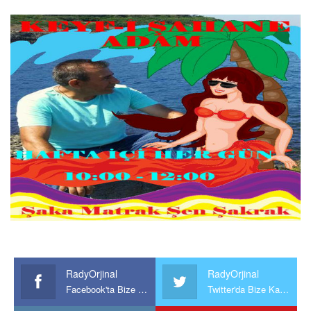
RadyOrjinal
RadyOrjinal
Facebook'ta Bize Katılın
Twitter'da Bize Katılın