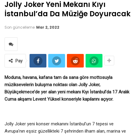
Jolly Joker Yeni Mekanı Kıyı
İstanbul’da Da Müziğe Doyuracak
Son güncelleme
Mar 2, 2022
Pay
Moduna, havana, kafana tam da sana göre mottosuyla
müziksevelerin buluşma noktası olan Jolly Joker,
Büyükçekmece’de yer alan yeni mekanı Kıyı İstanbul’da 17 Aralık
Cuma akşamı Levent Yüksel konseriyle kapılarını açıyor.
Jolly Joker yeni konser mekanını İstanbul’un 7 tepesi ve
Avrupa’nın eşsiz güzellikteki 7 şehrinden ilham alan, marina ve