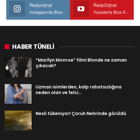
Radyorjinal
RadyOrjinal
Instagram'da Bize katılın
Youtube'ta Bize Katılın
HABER TÜNELİ
“Marilyn Monroe” filmi Blonde ne zaman
çıkacak?
Uzman isimlerden, kalp rahatsızlığına
neden olan ve felci…
Nesli tükeniyor! Çoruh Nehrinde görüldü