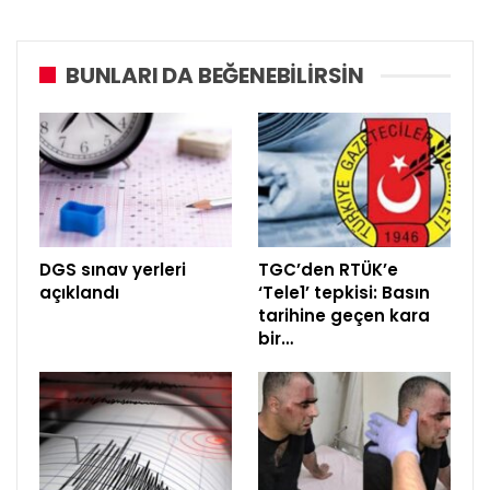
BUNLARI DA BEĞENEBILIRSIN
DGS sınav yerleri
TGC’den RTÜK’e
açıklandı
‘Tele1’ tepkisi: Basın
tarihine geçen kara
bir…