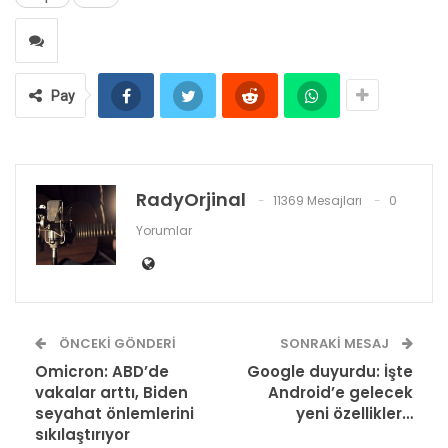
Pay
RadyOrjinal
11369 Mesajları
0
Yorumlar
ÖNCEKI GÖNDERI
SONRAKI MESAJ
Omicron: ABD’de
Google duyurdu: İşte
vakalar arttı, Biden
Android’e gelecek
seyahat önlemlerini
yeni özellikler…
sıkılaştırıyor