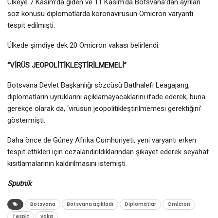
Ülkeye 7 Kasım’da giden ve 11 Kasım’da Botsvana’dan ayrılan
söz konusu diplomatlarda koronavirüsün Omicron varyantı
tespit edilmişti.
Ülkede şimdiye dek 20 Omicron vakası belirlendi.
“VİRÜS JEOPOLİTİKLEŞTİRİLMEMELİ”
Botsvana Devlet Başkanlığı sözcüsü Batlhalefi Leagajang,
diplomatların uyruklarını açıklamayacaklarını ifade ederek, buna
gerekçe olarak da, ‘virüsün jeopolitikleştirilmemesi gerektiğini’
göstermişti.
Daha önce de Güney Afrika Cumhuriyeti, yeni varyantı erken
tespit ettikleri için cezalandırıldıklarından şikayet ederek seyahat
kısıtlamalarının kaldırılmasını istemişti.
Sputnik
Botsvana
Botsvana açıkladı
Diplomatlar
Omi̇cron
Tespi̇t
vaka