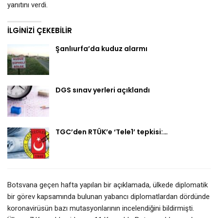
yanıtını verdi.
İLGINIZI ÇEKEBILIR
Şanlıurfa’da kuduz alarmı
DGS sınav yerleri açıklandı
TGC’den RTÜK’e ‘Tele1’ tepkisi:…
Botsvana geçen hafta yapılan bir açıklamada, ülkede diplomatik
bir görev kapsamında bulunan yabancı diplomatlardan dördünde
koronavirüsün bazı mutasyonlarının incelendiğini bildirmişti.