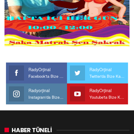
RadyOrjinal
RadyOrjinal
Facebook'ta Bize Katılın
Twitter'da Bize Katılın
Radyorjinal
RadyOrjinal
Instagram'da Bize katılın
Youtube'ta Bize Katılın
HABER TÜNELİ