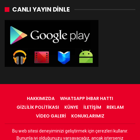
CANLI YAYIN DINLE
HAKKIMIZDA
WHATSAPP İHBAR HATTI
GIZLILIK POLITIKASI
KÜNYE
İLETIŞIM
REKLAM
VIDEO GALERI
KONUKLARIMIZ
Bu web sitesi deneyiminizi geliştirmek için çerezleri kullanır.
© 2022 - RadyOrinal - Tüm Hakları Saklıdır
Bununla iyi olduğunuzu varsayacağız, ancak isterseniz