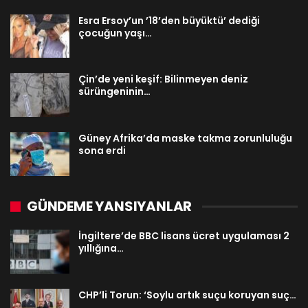
Esra Ersoy’un ’18’den büyüktü’ dediği
çocuğun yaşı…
Çin’de yeni keşif: Bilinmeyen deniz
sürüngeninin…
Güney Afrika’da maske takma zorunluluğu
sona erdi
GÜNDEME YANSIYANLAR
İngiltere’de BBC lisans ücret uygulaması 2
yıllığına…
CHP’li Torun: ‘Soylu artık suçu koruyan suç…