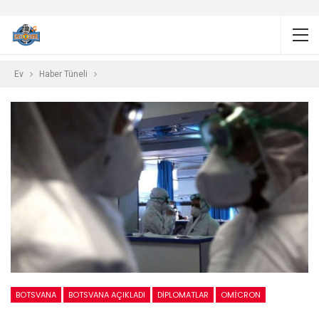
Ev
Haber Tüneli
BOTSVANA
BOTSVANA AÇIKLADI
DIPLOMATLAR
OMİCRON