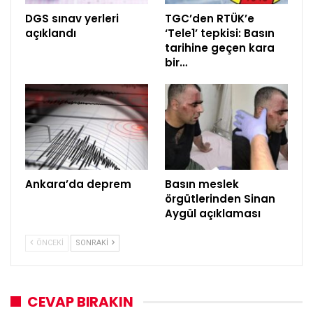
DGS sınav yerleri
TGC’den RTÜK’e
açıklandı
‘Tele1’ tepkisi: Basın
tarihine geçen kara
bir…
Ankara’da deprem
Basın meslek
örgütlerinden Sinan
Aygül açıklaması
ÖNCEKI
SONRAKI
CEVAP BIRAKIN