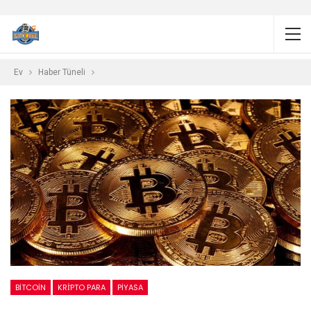
Ev
Haber Tüneli
BITCOIN
KRİPTO PARA
PIYASA