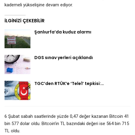
kademeli yükselişine devam ediyor.
İLGINIZI ÇEKEBILIR
Şanlıurfa’da kuduz alarmı
DGS sınav yerleri açıklandı
TGC’den RTÜK’e ‘Tele1’ tepkisi:…
6 Şubat sabah saatlerinde yüzde 0,47 değer kazanan Bitcoin 41
bin 577 dolar oldu. Bitcoin’in TL bazındaki değeri ise 564 bin 715
TL oldu.