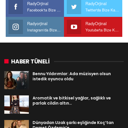
RadyOrjinal
RadyOrjinal
Facebook'ta Bize Katılın
Twitter'da Bize Katılın
Radyorjinal
RadyOrjinal
Instagram'da Bize katılın
Youtube'ta Bize Katılın
HABER TÜNELİ
Bennu Yıldırımlar: Ada müzisyen olsun
istedik oyuncu oldu
Aromatik ve bitkisel yağlar, sağlıklı ve
parlak cildin altın…
Dünyadan Uzak şarkı eşliğinde Koç’tan
Demet Özdemir’e…