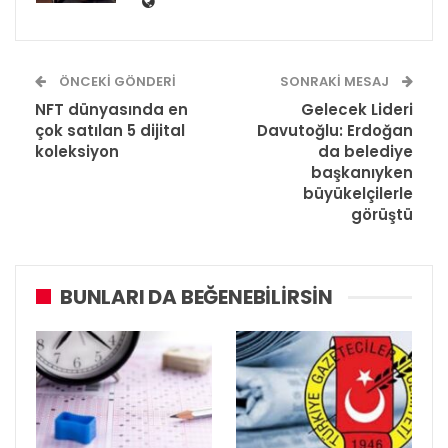
ÖNCEKI GÖNDERI
SONRAKI MESAJ
NFT dünyasında en
Gelecek Lideri
çok satılan 5 dijital
Davutoğlu: Erdoğan
koleksiyon
da belediye
başkanıyken
büyükelçilerle
görüştü
BUNLARI DA BEĞENEBILIRSIN