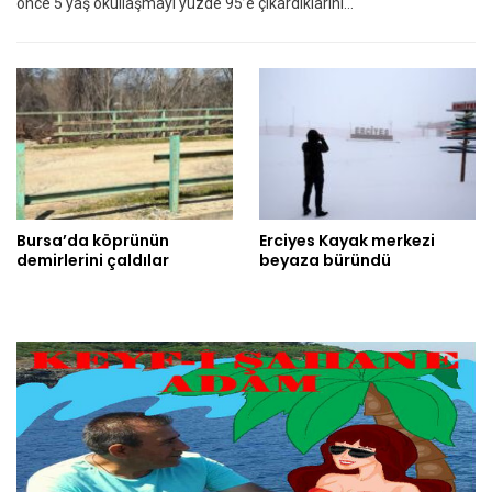
önce 5 yaş okullaşmayı yüzde 95’e çıkardıklarını…
Bursa’da köprünün
Erciyes Kayak merkezi
demirlerini çaldılar
beyaza büründü