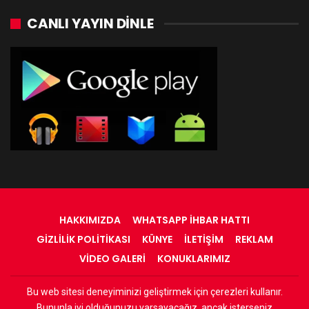
CANLI YAYIN DINLE
HAKKIMIZDA
WHATSAPP İHBAR HATTI
GIZLILIK POLITIKASI
KÜNYE
İLETIŞIM
REKLAM
VIDEO GALERI
KONUKLARIMIZ
Bu web sitesi deneyiminizi geliştirmek için çerezleri kullanır.
© 2022 - RadyOrinal - Tüm Hakları Saklıdır
Bununla iyi olduğunuzu varsayacağız, ancak isterseniz