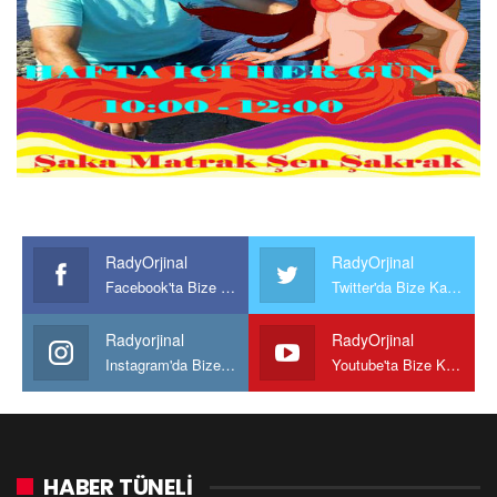
RadyOrjinal
RadyOrjinal
Facebook'ta Bize Katılın
Twitter'da Bize Katılın
Radyorjinal
RadyOrjinal
Instagram'da Bize katılın
Youtube'ta Bize Katılın
HABER TÜNELİ