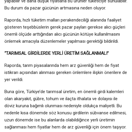
yapabilir ve daha düşük fiyatlarla bu ürünler tüketiciye sunulabilir.
Bu durum da pazar gücünün artmasına neden oluyor.
Raporda, hızlı tüketim malları perakendeciliği alanında faaliyet
gösteren teşebbüslerin gerek pazar payları gerekse alıcı güçleri
önemli ölçüde arttığından alıcı gücünün kötüye kullanılmasını
önlemek amacıyla düzenlemeler yapılması gerektiği bildirildi.
“TARIMSAL GİRDİLERDE YERLİ ÜRETİM SAĞLANMALI”
Raporda, tarım piyasalarında hem arz güvenliği hem de fiyat
istikrarı açısından alınması gereken önlemlere ilişkin önerilere de
yer verildi.
Buna göre, Türkiye’de tarımsal üretim, en önemli girdi kalemleri
olan akaryakıt, gübre, tohum ve ilaçta ithalata ve dolayısı ile
döviz kuruna bağımlı olunması nedeniyle oldukça maliyetli. Bu
nedenle kısa dönemde söz konusu girdilerin sübvanse edilmesi,
uzun dönemde ise bu alanlarda olabildiğince yerli üretimin
sağlanması hem fiyatlar hem de arz güvenliği için önem taşıyor.