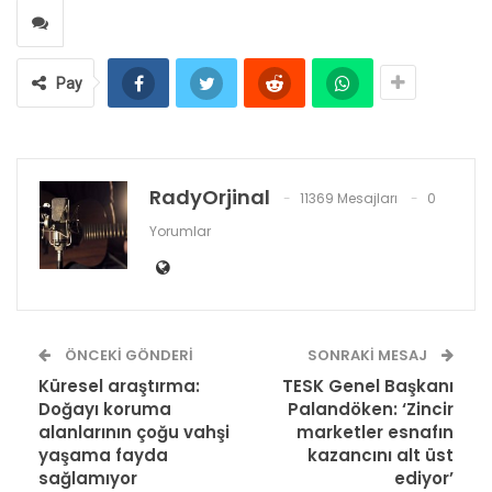
Pay
RadyOrjinal
11369 Mesajları
0
Yorumlar
ÖNCEKI GÖNDERI
SONRAKI MESAJ
Küresel araştırma:
TESK Genel Başkanı
Doğayı koruma
Palandöken: ‘Zincir
alanlarının çoğu vahşi
marketler esnafın
yaşama fayda
kazancını alt üst
sağlamıyor
ediyor’