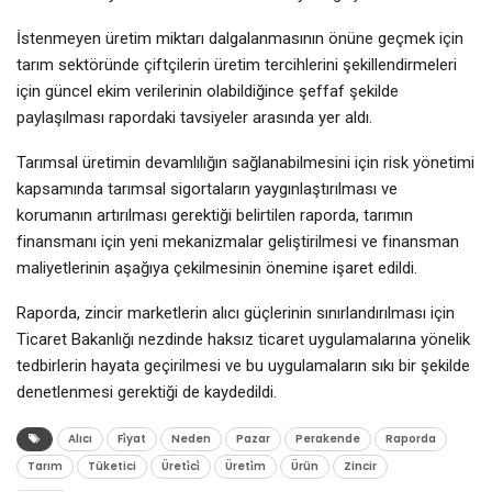
İstenmeyen üretim miktarı dalgalanmasının önüne geçmek için
tarım sektöründe çiftçilerin üretim tercihlerini şekillendirmeleri
için güncel ekim verilerinin olabildiğince şeffaf şekilde
paylaşılması rapordaki tavsiyeler arasında yer aldı.
Tarımsal üretimin devamlılığın sağlanabilmesini için risk yönetimi
kapsamında tarımsal sigortaların yaygınlaştırılması ve
korumanın artırılması gerektiği belirtilen raporda, tarımın
finansmanı için yeni mekanizmalar geliştirilmesi ve finansman
maliyetlerinin aşağıya çekilmesinin önemine işaret edildi.
Raporda, zincir marketlerin alıcı güçlerinin sınırlandırılması için
Ticaret Bakanlığı nezdinde haksız ticaret uygulamalarına yönelik
tedbirlerin hayata geçirilmesi ve bu uygulamaların sıkı bir şekilde
denetlenmesi gerektiği de kaydedildi.
Alıcı
Fi̇yat
Neden
Pazar
Perakende
Raporda
Tarım
Tüketici
Üreti̇ci̇
Üreti̇m
Ürün
Zincir