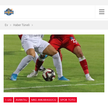
Ev
Haber Tüneli
1. LIG
AVANTAJ
MKE ANKARAGÜCÜ
SPOR TOTO