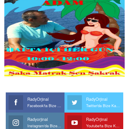
RadyOrjinal
RadyOrjinal
Facebook'ta Bize Katılın
Twitter'da Bize Katılın
Radyorjinal
RadyOrjinal
Instagram'da Bize katılın
Youtube'ta Bize Katılın