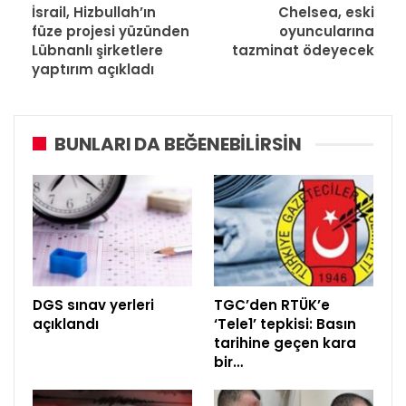
İsrail, Hizbullah’ın
Chelsea, eski
füze projesi yüzünden
oyuncularına
Lübnanlı şirketlere
tazminat ödeyecek
yaptırım açıkladı
BUNLARI DA BEĞENEBILIRSIN
DGS sınav yerleri
TGC’den RTÜK’e
açıklandı
‘Tele1’ tepkisi: Basın
tarihine geçen kara
bir…