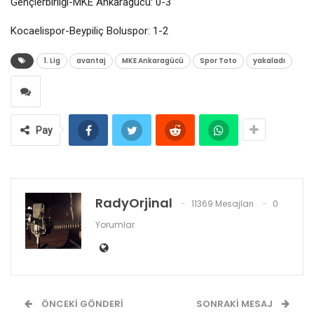
Gençlerbirliği-MKE Ankaragücü: 0-3
Kocaelispor-Beypiliç Boluspor: 1-2
1. Lig
avantaj
MKE Ankaragücü
Spor Toto
yakaladı
Pay
RadyOrjinal
11369 Mesajları
0
Yorumlar
ÖNCEKI GÖNDERI
SONRAKI MESAJ