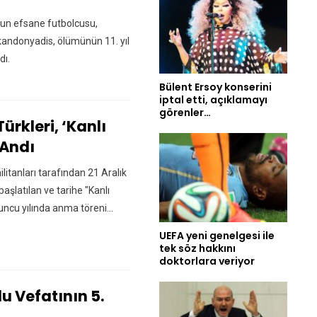
nun efsane futbolcusu,
kandonyadis, ölümünün 11. yıl
dı.
Bülent Ersoy konserini
iptal etti, açıklamayı
görenler…
Türkleri, ‘Kanlı
 Andı
litanları tarafından 21 Aralık
başlatılan ve tarihe "Kanlı
'uncu yılında anma töreni…
UEFA yeni genelgesi ile
tek söz hakkını
doktorlara veriyor
 Vefatının 5.