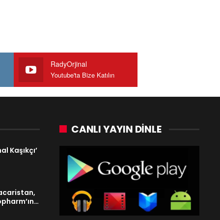
RadyOrjinal
Youtube'ta Bize Katılın
CANLI YAYIN DINLE
l Kaşıkçı’
acaristan,
nopharm’ın…