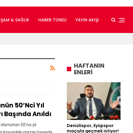
AŞAM & SAĞLIK
HABER TÜNELI
YAYIN AKIŞI
HAFTANIN
ENLERİ
nün 50’nci Yıl
 Başında Anıldı
 ölümünün 50'nci yıl
Denizlispor, Eyüpspor
maçıyla geçmek istiyor!
an köyündeki mezarı başında