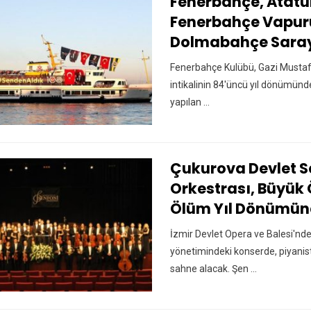
Fenerbahçe, Atatü
Fenerbahçe Vapuru
Dolmabahçe Sara
Fenerbahçe Kulübü, Gazi Mustaf
intikalinin 84'üncü yıl dönümünde
yapılan ...
Çukurova Devlet S
Orkestrası, Büyük
Ölüm Yıl Dönümü
İzmir Devlet Opera ve Balesi'nde
yönetimindeki konserde, piyanist
sahne alacak. Şen ...