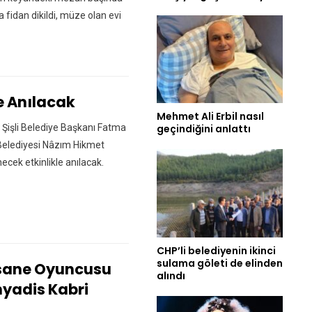
a fidan dikildi, müze olan evi
de Anılacak
Mehmet Ali Erbil nasıl
 Şişli Belediye Başkanı Fatma
geçindiğini anlattı
li Belediyesi Nâzım Hikmet
ecek etkinlikle anılacak.
CHP’li belediyenin ikinci
sulama göleti de elinden
fsane Oyuncusu
alındı
yadis Kabri