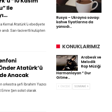
rk’ü “10 Kasım
” Ile
yı…
Rusya – Ukrayna savaşı
kahve fiyatlarına da
a Kemal Atatürk'ü ebediyete
yansıdı…
 andı. Sarı-lacivertli kulüpten
KONUKLARIMIZ
Arabesk ve
enfoni
Melodik
Rap Müziği
 Önder Atatürk’ü
Harmanlayan ” Dur
nde Anacak
Gitme…
n orkestra şefi İbrahim Yazıcı
ÖNCEKI
SONRAKI
 Emre Şen solist olarak