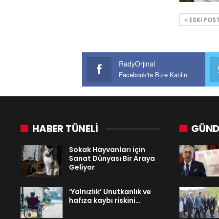
ESKI POS
RadyOrjinal
Facebook'ta Bize Katılın
HABER TÜNELİ
GÜND
Sokak Hayvanları için
Sanat Dünyası Bir Araya
Geliyor
‘Yalnızlık’ Unutkanlık ve
hafıza kaybı riskini…