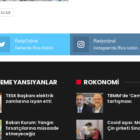
TALAR
RadyOrjinal
Radyorjinal
Twitter'da Bize Katılın
Instagram'da Bize katılın
EME YANSIYANLAR
ROKONOMİ
TESK Başkanı elektrik
TBMM’de ‘Cema
zamlarına isyan etti
tartışması
Bakan Kurum: Yangın
Covid aşısı: M
fırsatçılarına müsaade
Çin şirketi Si
etmeyeceğiz