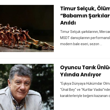
Timur Selçuk, Ölüm
“Babamın Şarkıları
Anıldı
Timur Selçuk şarkılarının, Merca
MSDT dansçılarının performansla
modern bale eseri, sezon ...
Oyuncu Tarık Ünlüo
Yılında Anılıyor
"Eşkıya Dünyaya Hükümdar Olmaz
"Ünal Bey" ve "Kurtlar Vadisi"nd
karakterleriyle beğeni kazanan o