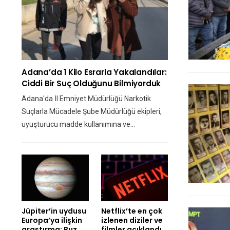
Adana’da 1 Kilo Esrarla Yakalandılar:
Ciddi Bir Suç Olduğunu Bilmiyorduk
Adana'da İl Emniyet Müdürlüğü Narkotik
Suçlarla Mücadele Şube Müdürlüğü ekipleri,
uyuşturucu madde kullanımına ve…
Jüpiter’in uydusu
Netflix’te en çok
Europa’ya ilişkin
izlenen diziler ve
araştırma: Buz…
filmler açıklandı