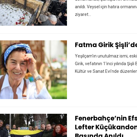
anıldı. Veysel için hatıra ormanın
ziyaret…
Fatma Girik Şişli’
Yeşilçam'ın unutulmaz ismi, eski
Girik, vefatının 1'inci yılında Şiş
Kültür ve Sanat Evi’nde düzenlen
Fenerbahçe’nin E
Lefter Küçükandon
Başında Anıldı