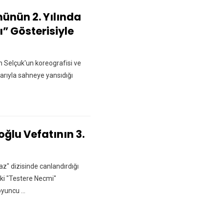
ünün 2. Yılında
” Gösterisiyle
n Selçuk'un koreografisi ve
rıyla sahneye yansıdığı
ğlu Vefatının 3.
" dizisinde canlandırdığı
eki "Testere Necmi"
yuncu ...