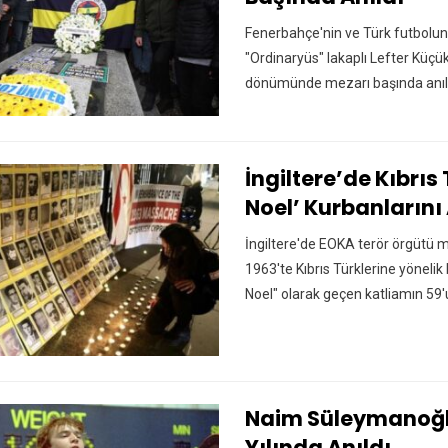
Fenerbahçe'nin ve Türk futbolu
"Ordinaryüs" lakaplı Lefter Küçü
dönümünde mezarı başında anıl
İngiltere’de Kıbrıs 
Noel’ Kurbanlarını
İngiltere'de EOKA terör örgütü mi
1963'te Kıbrıs Türklerine yönelik 
Noel" olarak geçen katliamın 59
Naim Süleymanoğlu
Yılında Anıldı