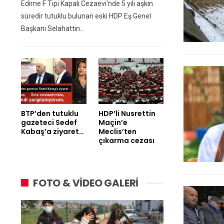
Edirne F Tipi Kapalı Cezaevi'nde 5 yılı aşkın
süredir tutuklu bulunan eski HDP Eş Genel
Başkanı Selahattin…
BTP’den tutuklu
HDP’li Nusrettin
gazeteci Sedef
Maçin’e
Kabaş’a ziyaret…
Meclis’ten
çıkarma cezası
FOTO & VİDEO GALERİ