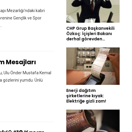
pı Mezarlığı'ndaki kabri
örenine Gençlik ve Spor
..
CHP Grup Başkanvekili
Özkoç: İçişleri Bakanı
derhal görevden…
m Mesajları
su, Ulu Önder Mustafa Kemal
a gözlerini yumdu. Ünlü
Enerji dağıtım
şirketlerine kıyak:
Elektriğe gizli zam!