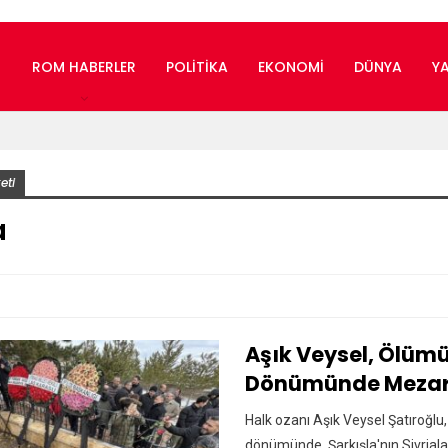
ROM HABERLER
POLITIKA
EKONOMI
DÜNYA
Y
eti
a
Aşık Veysel, Ölümü
Dönümünde Mezarı
Halk ozanı Aşık Veysel Şatıroğlu,
dönümünde, Şarkışla'nın Sivrial