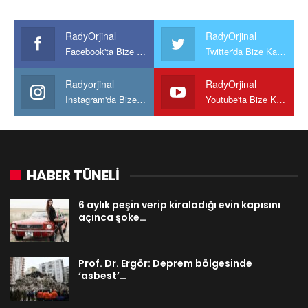
RadyOrjinal
RadyOrjinal
Facebook'ta Bize Katılın
Twitter'da Bize Katılın
Radyorjinal
RadyOrjinal
Instagram'da Bize katılın
Youtube'ta Bize Katılın
HABER TÜNELİ
6 aylık peşin verip kiraladığı evin kapısını
açınca şoke…
Prof. Dr. Ergör: Deprem bölgesinde
‘asbest’…