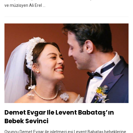
ve müzisyen Ali Erel ...
Demet Evgar Ile Levent Babataş’ın
Bebek Sevinci
Oyuncu Demet Evgar ile işletmeci eşi Levent Babataş bebeklerine