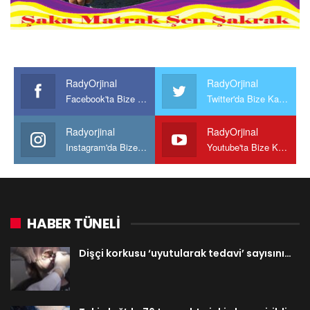
RadyOrjinal
RadyOrjinal
Facebook'ta Bize Katılın
Twitter'da Bize Katılın
Radyorjinal
RadyOrjinal
Instagram'da Bize katılın
Youtube'ta Bize Katılın
HABER TÜNELİ
Dişçi korkusu ‘uyutularak tedavi’ sayısını…