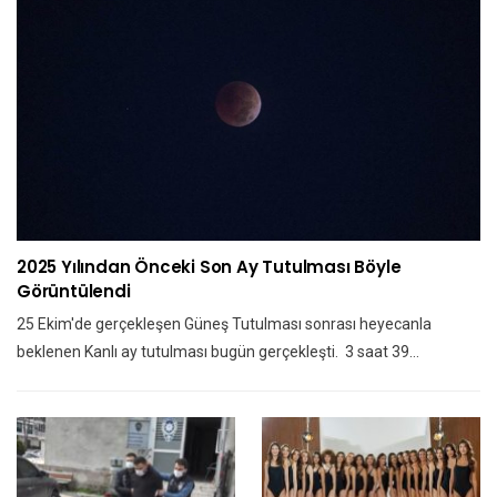
2025 Yılından Önceki Son Ay Tutulması Böyle
Görüntülendi
25 Ekim'de gerçekleşen Güneş Tutulması sonrası heyecanla
beklenen Kanlı ay tutulması bugün gerçekleşti. 3 saat 39…