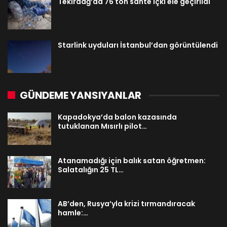
Tekirdağ’da 76 ton sahte içki ele geçirildi
Starlink uyduları İstanbul’dan görüntülendi
GÜNDEME YANSIYANLAR
Kapadokya’da balon kazasında
tutuklanan Mısırlı pilot…
Atanamadığı için balık satan öğretmen:
Salatalığın 25 TL…
AB’den, Rusya’yla krizi tırmandıracak
hamle:…