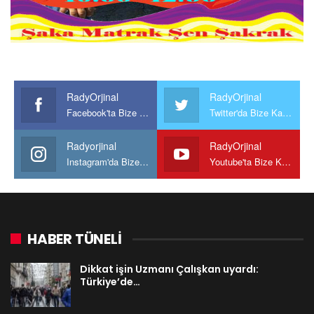
RadyOrjinal
RadyOrjinal
Facebook'ta Bize Katılın
Twitter'da Bize Katılın
Radyorjinal
RadyOrjinal
Instagram'da Bize katılın
Youtube'ta Bize Katılın
HABER TÜNELİ
Dikkat işin Uzmanı Çalışkan uyardı:
Türkiye’de…