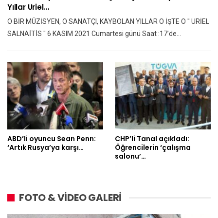
Yıllar Uriel…
O BİR MÜZİSYEN, O SANATÇI, KAYBOLAN YILLAR O İŞTE O '' URİEL
SALNAİTİS '' 6 KASIM 2021 Cumartesi günü Saat :17’de…
ABD’li oyuncu Sean Penn:
CHP’li Tanal açıkladı:
‘Artık Rusya’ya karşı…
Öğrencilerin ‘çalışma
salonu’…
FOTO & VİDEO GALERİ