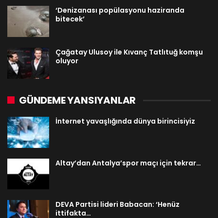
‘Denizanası popülasyonu haziranda
bitecek’
Çağatay Ulusoy ile Kıvanç Tatlıtuğ komşu
oluyor
GÜNDEME YANSIYANLAR
İnternet yavaşlığında dünya birincisiyiz
Altay’dan Antalya’spor maçı için tekrar…
DEVA Partisi lideri Babacan: ‘Henüz
ittifakta…