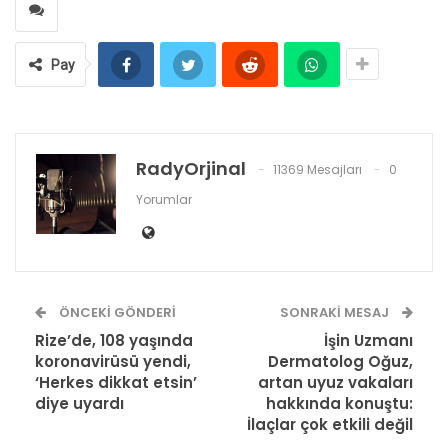
Pay
RadyOrjinal
11369 Mesajları
0
Yorumlar
ÖNCEKI GÖNDERI
SONRAKI MESAJ
Rize’de, 108 yaşında
İşin Uzmanı
koronavirüsü yendi,
Dermatolog Oğuz,
‘Herkes dikkat etsin’
artan uyuz vakaları
diye uyardı
hakkında konuştu:
İlaçlar çok etkili değil