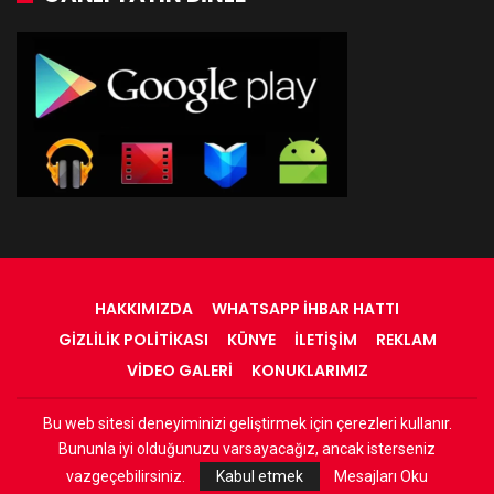
HAKKIMIZDA
WHATSAPP İHBAR HATTI
GIZLILIK POLITIKASI
KÜNYE
İLETIŞIM
REKLAM
VIDEO GALERI
KONUKLARIMIZ
Bu web sitesi deneyiminizi geliştirmek için çerezleri kullanır.
© 2022 - RadyOrinal - Tüm Hakları Saklıdır
Bununla iyi olduğunuzu varsayacağız, ancak isterseniz
Web Tasarım:
Adnan
vazgeçebilirsiniz.
Kabul etmek
Mesajları Oku