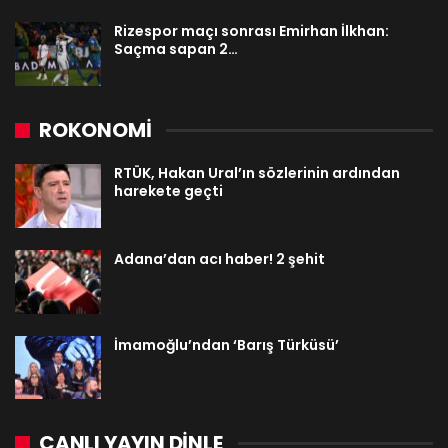
Rizespor maçı sonrası Emirhan İlkhan:
Saçma sapan 2…
ROKONOMİ
RTÜK, Hakan Ural’ın sözlerinin ardından
harekete geçti
Adana’dan acı haber! 2 şehit
İmamoğlu’ndan ‘Barış Türküsü’
CANLI YAYIN DINLE