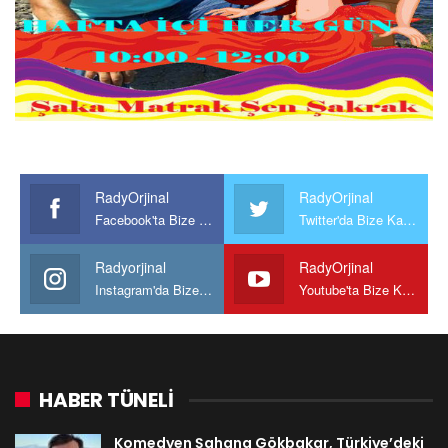
RadyOrjinal
RadyOrjinal
Facebook'ta Bize Katılın
Twitter'da Bize Katılın
Radyorjinal
RadyOrjinal
Instagram'da Bize katılın
Youtube'ta Bize Katılın
HABER TÜNELİ
Komedyen Şahana Gökbakar, Türkiye’deki