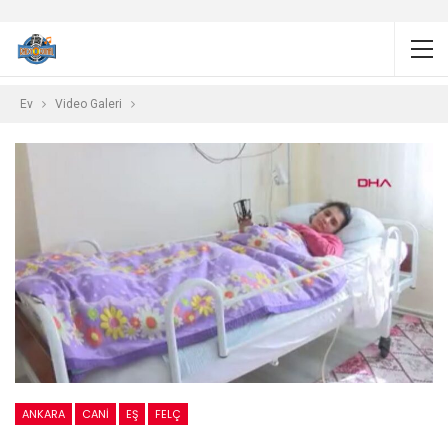
Ev
Video Galeri
ANKARA
CANI
EŞ
FELÇ