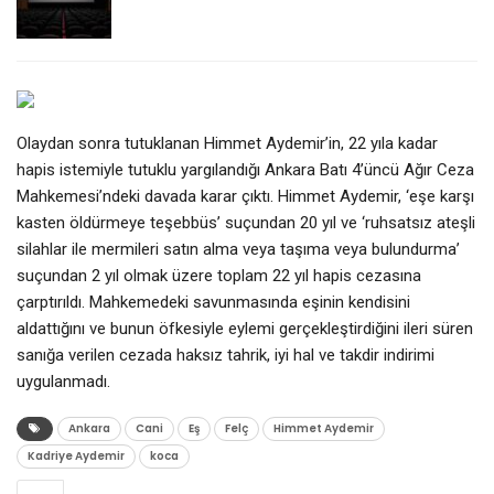
Olaydan sonra tutuklanan Himmet Aydemir’in, 22 yıla kadar
hapis istemiyle tutuklu yargılandığı Ankara Batı 4’üncü Ağır Ceza
Mahkemesi’ndeki davada karar çıktı. Himmet Aydemir, ‘eşe karşı
kasten öldürmeye teşebbüs’ suçundan 20 yıl ve ‘ruhsatsız ateşli
silahlar ile mermileri satın alma veya taşıma veya bulundurma’
suçundan 2 yıl olmak üzere toplam 22 yıl hapis cezasına
çarptırıldı. Mahkemedeki savunmasında eşinin kendisini
aldattığını ve bunun öfkesiyle eylemi gerçekleştirdiğini ileri süren
sanığa verilen cezada haksız tahrik, iyi hal ve takdir indirimi
uygulanmadı.
Ankara
Cani
Eş
Felç
Himmet Aydemir
Kadriye Aydemir
koca