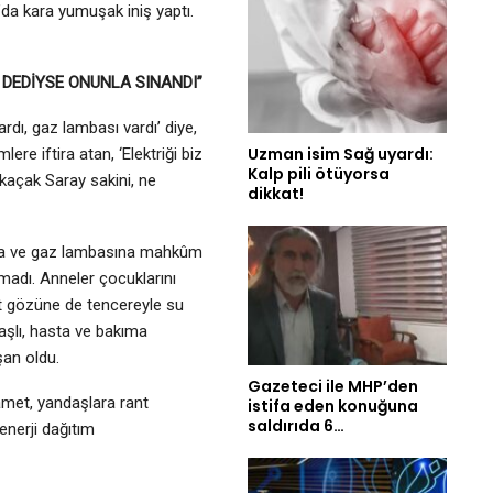
a’da kara yumuşak iniş yaptı.
 DEDİYSE ONUNLA SINANDI”
dı, gaz lambası vardı’ diye,
Uzman isim Sağ uyardı:
ere iftira atan, ‘Elektriği biz
Kalp pili ötüyorsa
n kaçak Saray sakini, ne
dikkat!
uma ve gaz lambasına mahkûm
şmadı. Anneler çocuklarını
ört gözüne de tencereyle su
aşlı, hasta ve bakıma
şan oldu.
Gazeteci ile MHP’den
amet, yandaşlara rant
istifa eden konuğuna
saldırıda 6…
enerji dağıtım