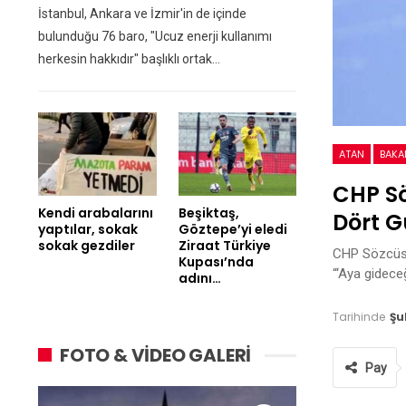
İstanbul, Ankara ve İzmir'in de içinde
bulunduğu 76 baro, "Ucuz enerji kullanımı
herkesin hakkıdır" başlıklı ortak…
ATAN
BAKA
CHP Sö
Kendi arabalarını
Beşiktaş,
Dört G
yaptılar, sokak
Göztepe’yi eledi
sokak gezdiler
Ziraat Türkiye
CHP Sözcüsü F
Kupası’nda
“‘Aya gidece
adını…
Tarihinde
Şu
FOTO & VİDEO GALERİ
Pay