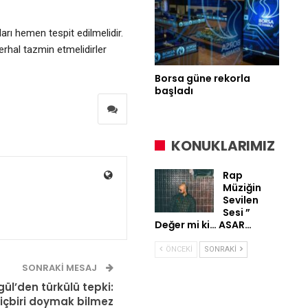
arı hemen tespit edilmelidir.
erhal tazmin etmelidirler
Borsa güne rekorla
başladı
KONUKLARIMIZ
Rap
Müziğin
Sevilen
Sesi ”
Değer mi ki… ASAR…
ÖNCEKI
SONRAKI
SONRAKI MESAJ
ül’den türkülü tepki:
hiçbiri doymak bilmez