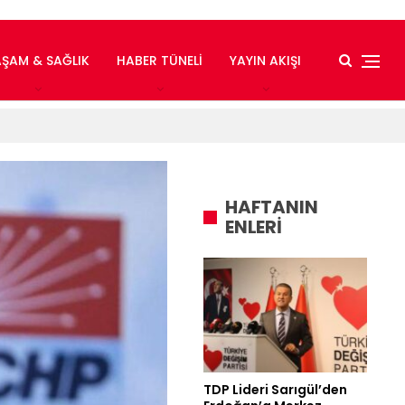
AŞAM & SAĞLIK
HABER TÜNELI
YAYIN AKIŞI
HAFTANIN
ENLERİ
TDP Lideri Sarıgül’den