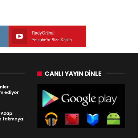
RadyOrjinal
Youtube'ta Bize Katılın
CANLI YAYIN DINLE
lmler
am ediyor
y Azap:
e takmaya