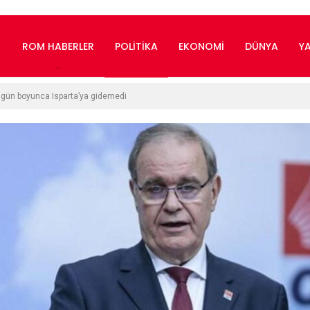
ROM HABERLER
POLITIKA
EKONOMI
DÜNYA
Y
t gün boyunca Isparta’ya gidemedi