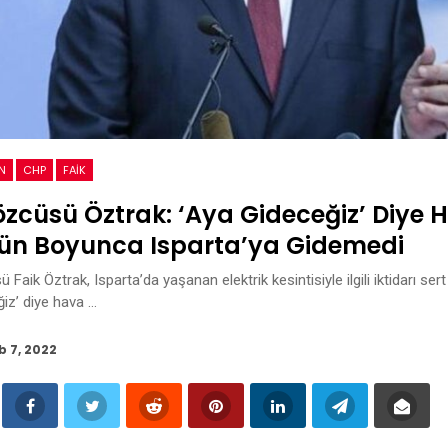
N
CHP
FAIK
zcüsü Öztrak: ‘Aya Gideceğiz’ Diye 
ün Boyunca Isparta’ya Gidemedi
aik Öztrak, Isparta’da yaşanan elektrik kesintisiyle ilgili iktidarı sert 
ğiz’ diye hava …
b 7, 2022