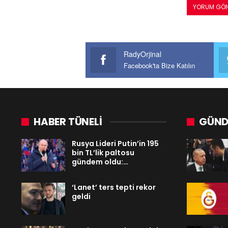
RadyOrjinal
Facebook'ta Bize Katılın
HABER TÜNELİ
GÜND
Rusya Lideri Putin’in 195
bin TL’lik paltosu
gündem oldu:…
‘Lanet’ ters tepti rekor
geldi