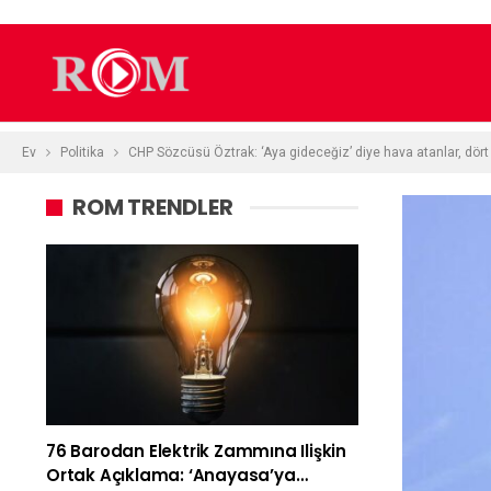
Ev
Politika
CHP Sözcüsü Öztrak: ‘Aya gideceğiz’ diye hava atanlar, dör
ROM TRENDLER
76 Barodan Elektrik Zammına Ilişkin
Ortak Açıklama: ‘Anayasa’ya…