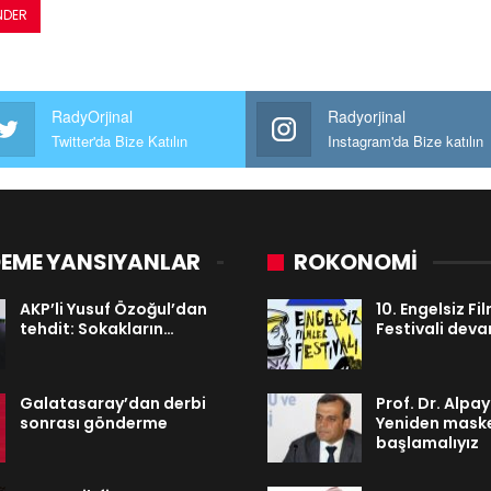
RadyOrjinal
Radyorjinal
Twitter'da Bize Katılın
Instagram'da Bize katılın
EME YANSIYANLAR
ROKONOMİ
AKP’li Yusuf Özoğul’dan
10. Engelsiz Fi
tehdit: Sokakların…
Festivali dev
Galatasaray’dan derbi
Prof. Dr. Alpa
sonrası gönderme
Yeniden mask
başlamalıyız