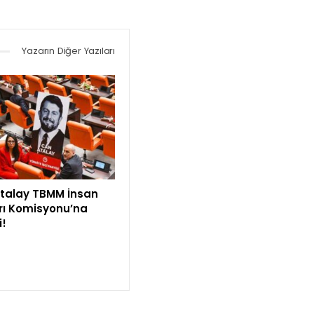
Yazarın Diğer Yazıları
talay TBMM İnsan
rı Komisyonu’na
i!