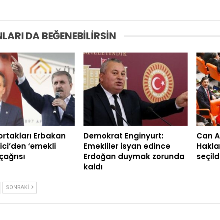
LARI DA BEĞENEBILIRSIN
 ortakları Erbakan
Demokrat Enginyurt:
Can A
ici’den ‘emekli
Emekliler isyan edince
Hakla
çağrısı
Erdoğan duymak zorunda
seçild
kaldı
SONRAKI