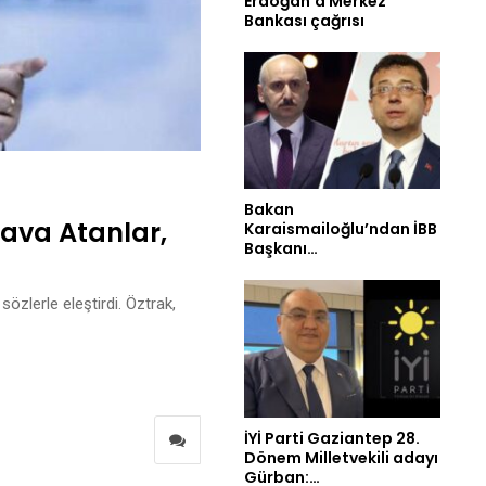
Erdoğan’a Merkez
Bankası çağrısı
Bakan
Hava Atanlar,
Karaismailoğlu’ndan İBB
Başkanı…
sözlerle eleştirdi. Öztrak,
İYİ Parti Gaziantep 28.
Dönem Milletvekili adayı
Gürban:…