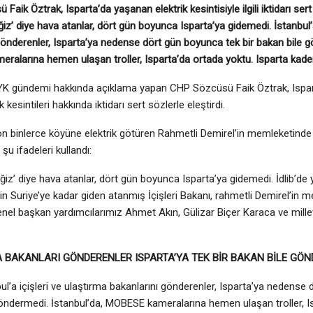
aik Öztrak, Isparta’da yaşanan elektrik kesintisiyle ilgili iktidarı sert 
ğiz’ diye hava atanlar, dört gün boyunca Isparta’ya gidemedi. İstanbul’a
gönderenler, Isparta’ya nedense dört gün boyunca tek bir bakan bile g
alarına hemen ulaşan troller, Isparta’da ortada yoktu. Isparta kaderin
MYK gündemi hakkında açıklama yapan CHP Sözcüsü Faik Öztrak, Ispa
k kesintileri hakkında iktidarı sert sözlerle eleştirdi.
on binlerce köyüne elektrik götüren Rahmetli Demirel’in memleketinde d
şu ifadeleri kullandı:
iz’ diye hava atanlar, dört gün boyunca Isparta’ya gidemedi. İdlib’de yap
in Suriye’ye kadar giden atanmış İçişleri Bakanı, rahmetli Demirel’in m
nel başkan yardımcılarımız Ahmet Akın, Gülizar Biçer Karaca ve millet
A BAKANLARI GÖNDERENLER ISPARTA’YA TEK BİR BAKAN BİLE GÖN
l’a içişleri ve ulaştırma bakanlarını gönderenler, Isparta’ya nedense 
öndermedi. İstanbul’da, MOBESE kameralarına hemen ulaşan troller, I