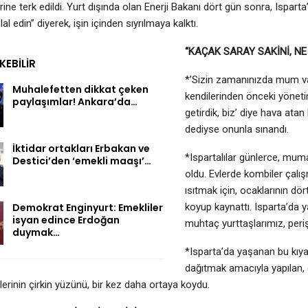
rine terk edildi. Yurt dışında olan Enerji Bakanı dört gün sonra, Ispart
lal edin” diyerek, işin içinden sıyrılmaya kalktı.
“KAÇAK SARAY SAKİNİ, NE
EKEBILIR
*’Sizin zamanınızda mum var
Muhalefetten dikkat çeken
kendilerinden önceki yönetiml
paylaşımlar! Ankara’da…
getirdik, biz’ diye hava ata
dediyse onunla sınandı.
İktidar ortakları Erbakan ve
*Ispartalılar günlerce, m
Destici’den ‘emekli maaşı’…
oldu. Evlerde kombiler çalı
ısıtmak için, ocaklarının d
Demokrat Enginyurt: Emekliler
koyup kaynattı. Isparta’da y
isyan edince Erdoğan
muhtaç yurttaşlarımız, peri
duymak…
*Isparta’da yaşanan bu kıy
dağıtmak amacıyla yapılan, 
lerinin çirkin yüzünü, bir kez daha ortaya koydu.