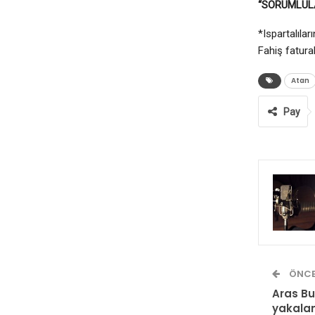
“SORUMLULA
*Ispartalıla
Fahiş fatura
Atan
Pay
ÖNCE
Aras Bu
yakala