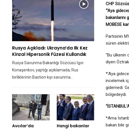
CHP Sözcüsü F
“‘Aya gidece
bakanlarını 
MOBESE kamer
Partisinin 
süren elektri
Rusya Açıkladı: Ukrayna’da Ilk Kez
Kinzal Hipersonik Füzesi Kullandık
“Bu ülkenin 
diyen Öztrak 
Rusya Savunma Bakanlığı Sözcüsü İgor
Konaşenkov, yaptığı açıklamada, Rus
*’Aya gideceğ
birliklerinin Bastion kıyı savunma…
incelemek iç
gidemedi. Ge
bölgedeydi.
“İSTANBUL’
*Ama İstanbu
bakan bile g
Avcılar’da
Hangi bakanlar