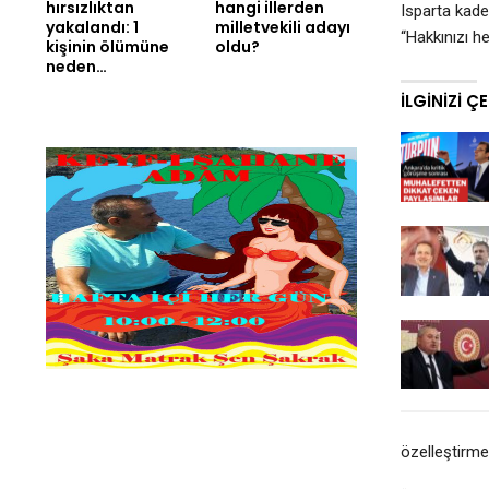
hırsızlıktan
hangi illerden
Isparta kade
yakalandı: 1
milletvekili adayı
“Hakkınızı he
kişinin ölümüne
oldu?
neden…
İLGINIZI Ç
özelleştirme