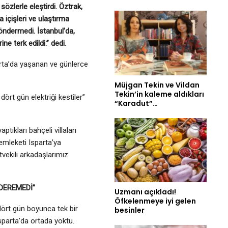
sözlerle eleştirdi. Öztrak,
 içişleri ve ulaştırma
öndermedi. İstanbul’da,
e terk edildi.” dedi.
rta’da yaşanan ve günlerce
Müjgan Tekin ve Vildan
Tekin’in kaleme aldıkları
ört gün elektriği kestiler”
“Karadut”…
tıkları bahçeli villaları
emleketi Isparta’ya
vekili arkadaşlarımız
DEREMEDİ”
Uzmanı açıkladı!
Öfkelenmeye iyi gelen
dört gün boyunca tek bir
besinler
sparta’da ortada yoktu.