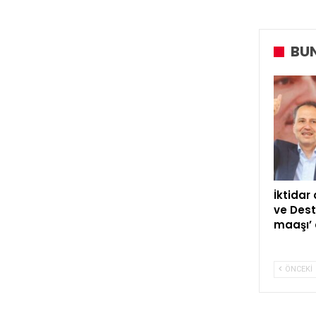
BUN
İktidar
ve Dest
maaşı’ 
ÖNCEKI