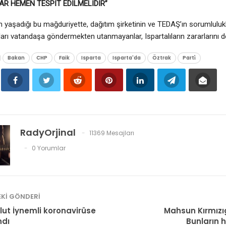
R HEMEN TESPİT EDİLMELİDİR”
rın yaşadığı bu mağduriyette, dağıtım şirketinin ve TEDAŞ’ın sorumlulukl
ları vatandaşa göndermekten utanmayanlar, Ispartalıların zararlarını d
Bakan
CHP
Faik
Isparta
Isparta'da
Öztrak
Parti̇
RadyOrjinal
11369 Mesajları
0 Yorumlar
KI GÖNDERI
lut İynemli koronavirüse
Mahsun Kırmızıg
ndı
Bunların 