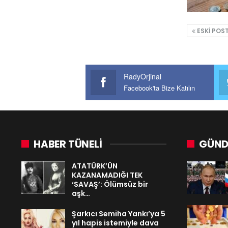
ESKI POS
RadyOrjinal
Facebook'ta Bize Katılın
HABER TÜNELİ
GÜND
ATATÜRK’ÜN
KAZANAMADIĞI TEK
‘SAVAŞ’: Ölümsüz bir
aşk…
Şarkıcı Semiha Yankı’ya 5
yıl hapis istemiyle dava