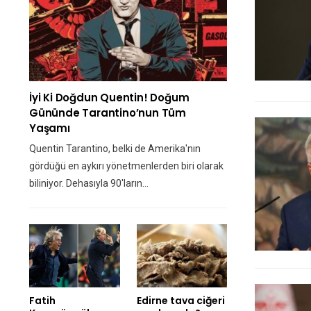
İyi Ki Doğdun Quentin! Doğum
Gününde Tarantino’nun Tüm
Yaşamı
Quentin Tarantino, belki de Amerika'nın
gördüğü en aykırı yönetmenlerden biri olarak
biliniyor. Dehasıyla 90'ların…
Fatih
Edirne tava ciğeri