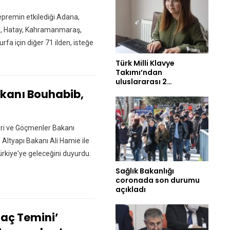
epremin etkilediği Adana,
p, Hatay, Kahramanmaraş,
rfa için diğer 71 ilden, isteğe
Türk Milli Klavye
Takımı’ndan
uluslararası 2…
akanı Bouhabib,
leri ve Göçmenler Bakanı
Altyapı Bakanı Ali Hamie ile
rkiye'ye geleceğini duyurdu.
Sağlık Bakanlığı
coronada son durumu
açıkladı
laç Temini’