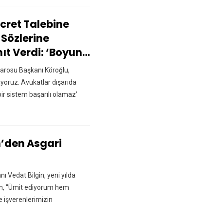
cret Talebine
 Sözlerine
ıt Verdi: ‘Boyun…
arosu Başkanı Köroğlu,
yoruz. Avukatlar dışarıda
ir sistem başarılı olamaz’
n’den Asgari
ı Vedat Bilgin, yeni yılda
şkin, "Ümit ediyorum hem
de işverenlerimizin