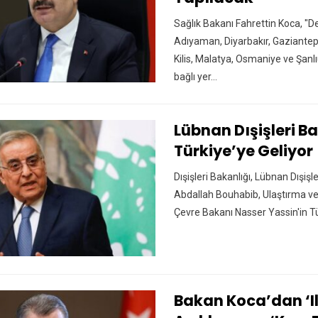
Sağlık Bakanı Fahrettin Koca, "D
Adıyaman, Diyarbakır, Gaziante
Kilis, Malatya, Osmaniye ve Şanlıu
bağlı yer…
Lübnan Dışişleri B
Türkiye’ye Geliyor
Dışişleri Bakanlığı, Lübnan Dışiş
Abdallah Bouhabib, Ulaştırma ve 
Çevre Bakanı Nasser Yassin'in Tü
Bakan Koca’dan ‘i