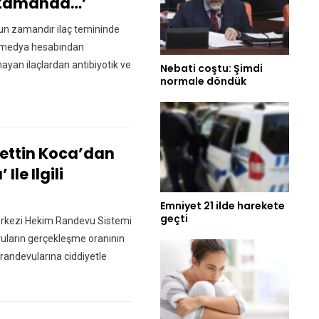
a Zamanda…’
zun zamandır ilaç temininde
al medya hesabından
yan ilaçlardan antibiyotik ve
Nebati coştu: Şimdi
normale döndük
rettin Koca’dan
le Ilgili
Emniyet 21 ilde harekete
geçti
Merkezi Hekim Randevu Sistemi
uların gerçekleşme oranının
k randevularına ciddiyetle