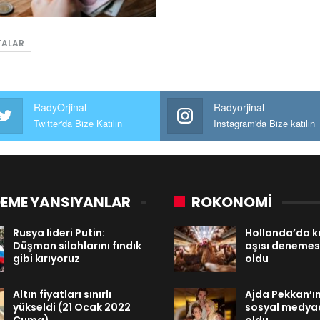
TALAR
RadyOrjinal
Radyorjinal
Twitter'da Bize Katılın
Instagram'da Bize katılın
EME YANSIYANLAR
ROKONOMİ
Rusya lideri Putin:
Hollanda’da ku
Düşman silahlarını fındık
aşısı denemesi
gibi kırıyoruz
oldu
Altın fiyatları sınırlı
Ajda Pekkan’ın
yükseldi (21 Ocak 2022
sosyal medy
Cuma)
oldu