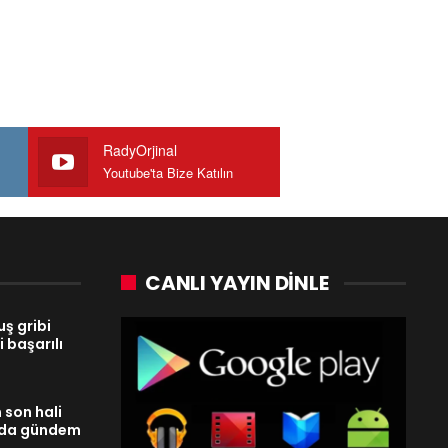
RadyOrjinal
Youtube'ta Bize Katılın
CANLI YAYIN DINLE
ş gribi
 başarılı
 son hali
ada gündem