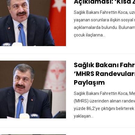
Açıklaması: ‘Kıs
Sağlık Bakanı Fahrettin Koca, u
yaşanan sorunlara ilişkin sosy
açıklamalarda bulundu. Bulunama
çocuk ilaçlarına…
Sağlık Bakanı Fah
‘MHRS Randevuları’ I
Paylaşım
Sağlık Bakanı Fahrettin Koca, 
(MHRS) üzerinden alınan randev
yüzde 86,2'ye çıktığını belirtere
yaklaşan…