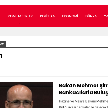
ROM HABERLER
POLITIKA
EKONOMI
DÜNYA
Y
eti
n
Bakan Mehmet Şim
Bankacılarla Bulu
Hazine ve Maliye Bakanı Mehmet
Birliği üyesi bankalar ile gelecek