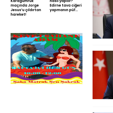
Karagümrük
nasıl yapılır?
maçında Jorge
Edirne tava ciğeri
Jesus’u çıldırtan
yapmanın püf…
hareket!