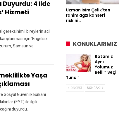
 Duyurdu: 4 Ilde
Uzman İsim Çelik’ten
s’ Hizmeti
rahim ağzı kanseri
riskini…
 gereksinimli bireylerin acil
i karşılanması için 'Engelsiz
KONUKLARIMIZ
Erzurum, Samsun ve
Rotamız
Aynı
Yolumuz
Belli ” Seçil
meklilikte Yaşa
Tuna ”
Açıklaması
ÖNCEKI
SONRAKI
ve Sosyal Güvenlik Bakanı
lanlar (EYT) ile ilgili
cağını duyurdu.