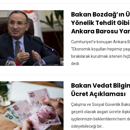
Bakan Bozdağ’ın Ü
Yönelik Tehdit Gibi
Ankara Barosu Yan
Cumhuriyet’e konuşan Ankara B
“Ekonomik koşulları hepimiz yaşı
bırakılarak kurulmak istenen hiçb
dedi.
Bakan Vedat Bilgi
Ücret Açıklaması
Çalışma ve Sosyal Güvenlik Bakan
geçerli olacak asgari ücrete ili
işçilerimizin beklentilerini hem 
ödeyebileceği bir…