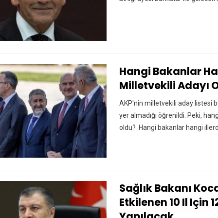
Hangi Bakanlar Han
Milletvekili Adayı 
AKP'nin milletvekili aday listesi b
yer almadığı öğrenildi. Peki, hang
oldu? Hangi bakanlar hangi illerd
Sağlık Bakanı Ko
Etkilenen 10 Il Için
Yapılacak