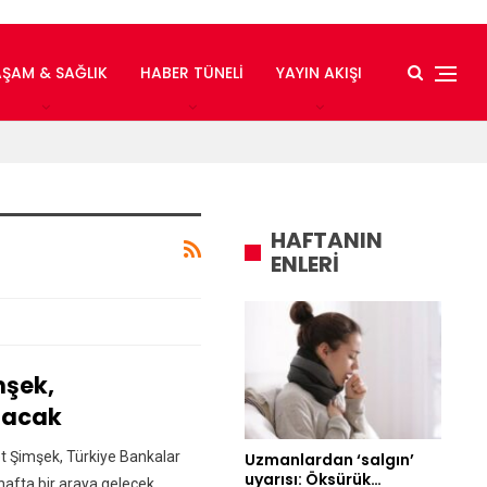
AŞAM & SAĞLIK
HABER TÜNELI
YAYIN AKIŞI
HAFTANIN
ENLERİ
şek,
şacak
 Şimşek, Türkiye Bankalar
Uzmanlardan ‘salgın’
uyarısı: Öksürük…
 hafta bir araya gelecek.