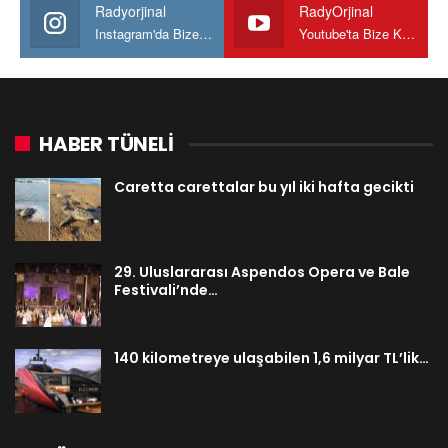
Radyorjinal
RadyOrjinal
Instagram'da Bize katılın
Youtube'ta Bize Katılın
HABER TÜNELİ
Caretta carettalar bu yıl iki hafta gecikti
29. Uluslararası Aspendos Opera ve Bale
Festivali’nde…
140 kilometreye ulaşabilen 1,6 milyar TL’lik…