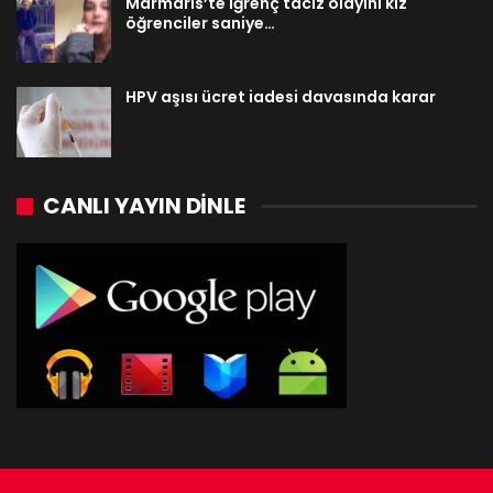
Marmaris’te iğrenç taciz olayını kız
öğrenciler saniye…
HPV aşısı ücret iadesi davasında karar
CANLI YAYIN DINLE