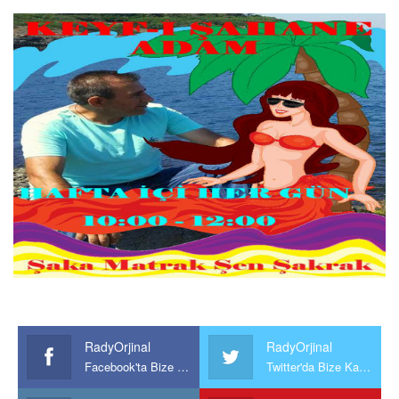
RadyOrjinal
RadyOrjinal
Facebook'ta Bize Katılın
Twitter'da Bize Katılın