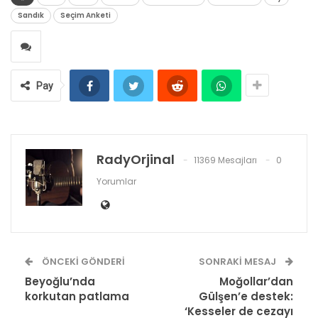
Sandık
Seçim Anketi
Pay
RadyOrjinal
11369 Mesajları
0
Yorumlar
ÖNCEKI GÖNDERI
SONRAKI MESAJ
Beyoğlu’nda
Moğollar’dan
korkutan patlama
Gülşen’e destek:
‘Kesseler de cezayı