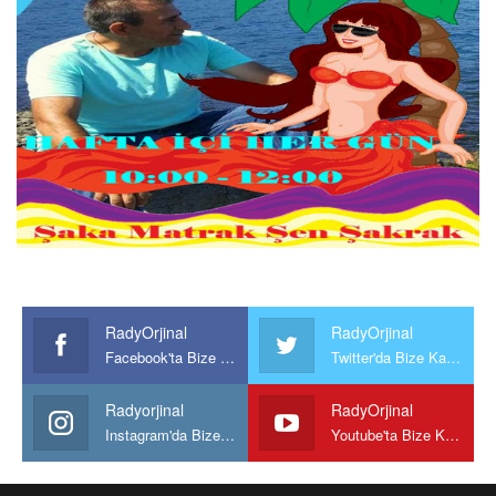
RadyOrjinal
RadyOrjinal
Facebook'ta Bize Katılın
Twitter'da Bize Katılın
Radyorjinal
RadyOrjinal
Instagram'da Bize katılın
Youtube'ta Bize Katılın