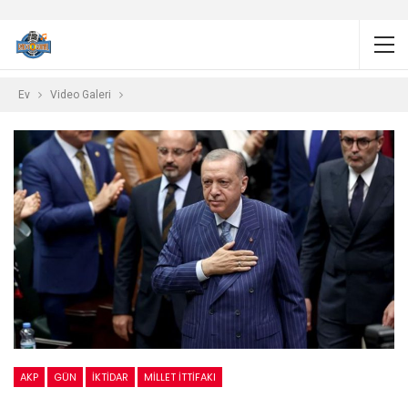
Ev
Video Galeri
AKP
GÜN
İKTIDAR
MILLET İTTIFAKI