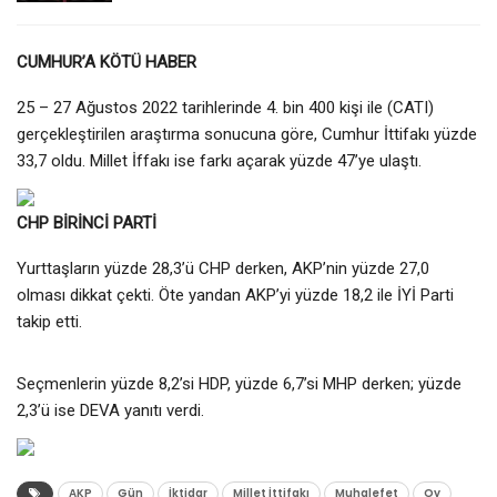
CUMHUR’A KÖTÜ HABER
25 – 27 Ağustos 2022 tarihlerinde 4. bin 400 kişi ile (CATI)
gerçekleştirilen araştırma sonucuna göre, Cumhur İttifakı yüzde
33,7 oldu. Millet İffakı ise farkı açarak yüzde 47’ye ulaştı.
CHP BİRİNCİ PARTİ
Yurttaşların yüzde 28,3’ü CHP derken, AKP’nin yüzde 27,0
olması dikkat çekti. Öte yandan AKP’yi yüzde 18,2 ile İYİ Parti
takip etti.
Seçmenlerin yüzde 8,2’si HDP, yüzde 6,7’si MHP derken; yüzde
2,3’ü ise DEVA yanıtı verdi.
AKP
Gün
İktidar
Millet İttifakı
Muhalefet
Oy