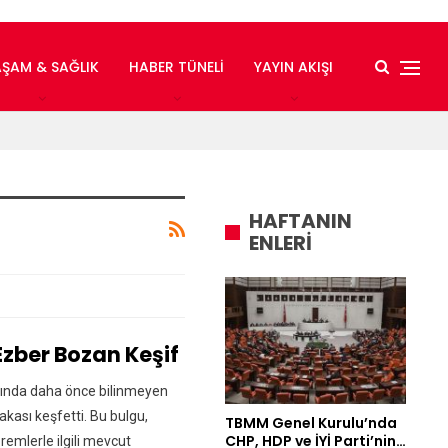
AŞAM & SAĞLIK
HABER TÜNELI
YAYIN AKIŞI
HAFTANIN
ENLERİ
zber Bozan Keşif
ltında daha önce bilinmeyen
akası keşfetti. Bu bulgu,
TBMM Genel Kurulu’nda
CHP, HDP ve İYİ Parti’nin…
remlerle ilgili mevcut