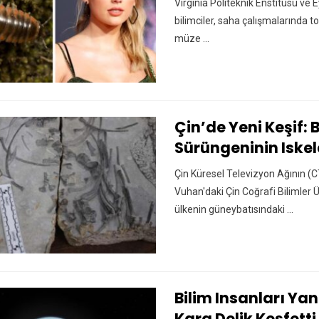
Virginia Politeknik Enstitüsü ve 
bilimciler, saha çalışmalarında t
müze ...
Çin’de Yeni Keşif:
Sürüngeninin Iskel
Çin Küresel Televizyon Ağının (
Vuhan'daki Çin Coğrafi Bilimler Ü
ülkenin güneybatısındaki ...
Bilim Insanları Ya
Kara Delik Keşfetti