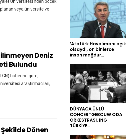
Eyalet Üniversitesi'nden böcek
oplanan veya üniversite ve
‘Atatürk Havalimanı açık
olsaydı, on binlerce
 Bilinmeyen Deniz
insan mağdur…
eti Bulundu
CTGN) haberine göre,
niversitesi araştırmacıları,
DÜNYACA ÜNLÜ
CONCERTGEBOUW ODA
ORKESTRASI, ING
TÜRKİYE…
n Şekilde Dönen