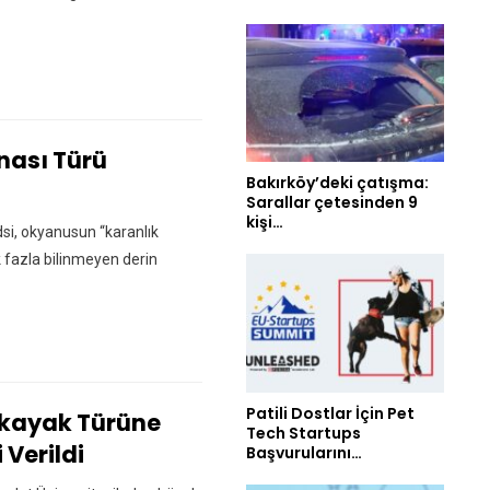
anası Türü
Bakırköy’deki çatışma:
Sarallar çetesinden 9
kişi…
si, okyanusun “karanlık
k fazla bilinmeyen derin
Patili Dostlar İçin Pet
ırkayak Türüne
Tech Startups
 Verildi
Başvurularını…