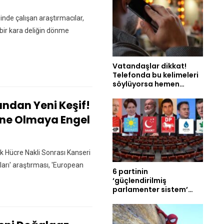
inde çalışan araştırmacılar,
n bir kara deliğin dönme
Vatandaşlar dikkat!
Telefonda bu kelimeleri
söylüyorsa hemen…
ından Yeni Keşif!
nne Olmaya Engel
Kök Hücre Nakli Sonrası Kanseri
arı' araştırması, 'European
6 partinin
‘güçlendirilmiş
parlamenter sistem’…