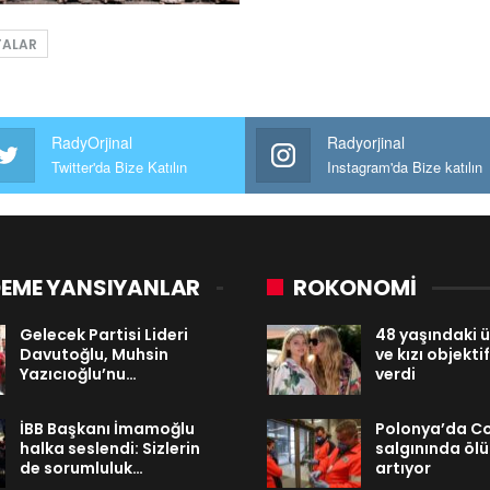
TALAR
RadyOrjinal
Radyorjinal
Twitter'da Bize Katılın
Instagram'da Bize katılın
EME YANSIYANLAR
ROKONOMİ
Gelecek Partisi Lideri
48 yaşındaki 
Davutoğlu, Muhsin
ve kızı objekti
Yazıcıoğlu’nu…
verdi
İBB Başkanı İmamoğlu
Polonya’da Co
halka seslendi: Sizlerin
salgınında öl
de sorumluluk…
artıyor