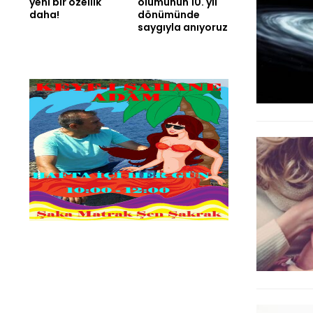
yeni bir özellik
ölümünün 10. yıl
daha!
dönümünde
saygıyla anıyoruz