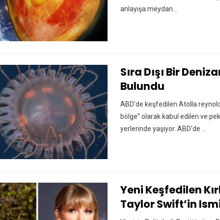
anlayışa meydan…
Sıra Dışı Bir Deniz
Bulundu
ABD'de keşfedilen Atolla reynold
bölge” olarak kabul edilen ve pe
yerlerinde yaşıyor. ABD'de ...
Yeni Keşfedilen K
Taylor Swift’in Ismi