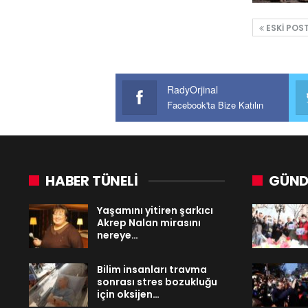
ESKI POS
RadyOrjinal
Facebook'ta Bize Katılın
HABER TÜNELİ
GÜND
Yaşamını yitiren şarkıcı
Akrep Nalan mirasını
nereye…
Bilim insanları travma
sonrası stres bozukluğu
için oksijen…