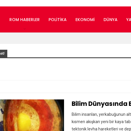
ROM HABERLER
POLITIKA
EKONOMI
DÜNYA
Y
eti
Bilim Dünyasında E
Bilim insanları, yerkabuğunun a
kısmen akışkan yeni bir kaya tab
tektonik levha hareketleri ve dep