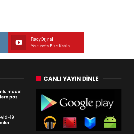
RadyOrjinal
Youtube'ta Bize Katılın
CANLI YAYIN DINLE
ünlü model
flere poz
vid-19
ümler