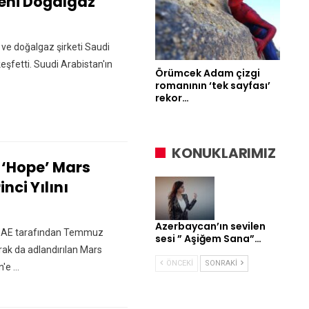
Yeni Doğalgaz
 ve doğalgaz şirketi Saudi
eşfetti. Suudi Arabistan'ın
Örümcek Adam çizgi
romanının ‘tek sayfası’
rekor…
KONUKLARIMIZ
 ‘Hope’ Mars
nci Yılını
Azerbaycan’ın sevilen
, BAE tarafından Temmuz
sesi ” Aşiğem Sana”…
rak da adlandırılan Mars
ÖNCEKI
SONRAKI
e ...