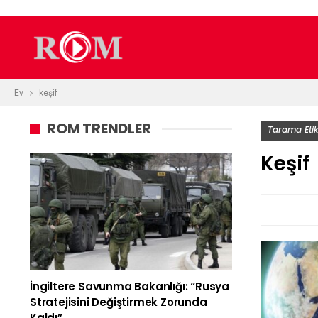
Ev
keşif
ROM TRENDLER
Tarama Etik
Keşif
İngiltere Savunma Bakanlığı: “Rusya
Stratejisini Değiştirmek Zorunda
Kaldı”