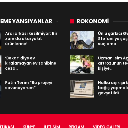
EME YANSIYANLAR
ROKONOMİ
Ardı arkası kesilmiyor: Bir
Ünlü şarkıcı 
zam da akaryakıt
Stefani’ye şaşı
ürünlerine!
suçlama
‘Bekar’ diye ev
Uzman İsim Açı
kiralamayan ev sahibine
artrozunun te
ceza…
kişiye…
Fatih Terim “Bu projeyi
Halka açık şirk
savunuyorum”
bağış yapma k
gevşetildi
ITIKASI
KÜNYE
İLETIŞIM
REKLAM
VIDEO GALERI