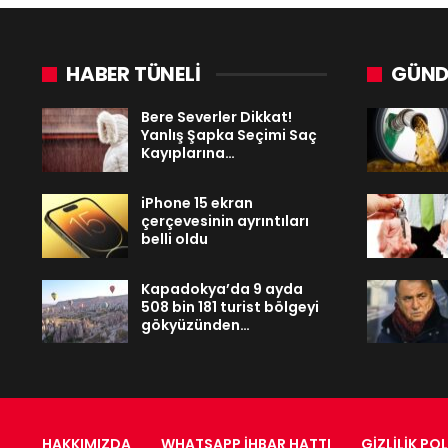
HABER TÜNELİ
GÜND
Bere Severler Dikkat!
Yanlış Şapka Seçimi Saç
Kayıplarına…
iPhone 15 ekran
çerçevesinin ayrıntıları
belli oldu
Kapadokya’da 9 ayda
508 bin 181 turist bölgeyi
gökyüzünden…
HAKKIMIZDA
WHATSAPP İHBAR HATTI
GIZLILIK POL