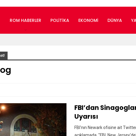
ROM HABERLER
POLITIKA
EKONOMI
DÜNYA
Y
eti
gog
FBI’dan Sinagoglar
Uyarısı
FBI'nın Newark ofisine ait Twitt
açıklamada, "FBI, New Jersey'dek