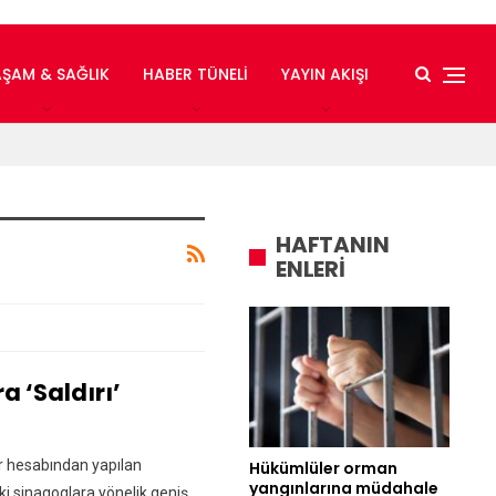
AŞAM & SAĞLIK
HABER TÜNELI
YAYIN AKIŞI
HAFTANIN
ENLERİ
a ‘saldırı’
er hesabından yapılan
Hükümlüler orman
yangınlarına müdahale
i sinagoglara yönelik geniş