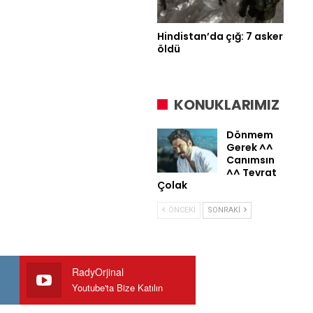
Hindistan’da çığ: 7 asker
öldü
KONUKLARIMIZ
Dönmem
Gerek ^^
Canımsın
^^ Tevrat
Çolak
ÖNCEKI
SONRAKI
RadyOrjinal
Youtube'ta Bize Katılın