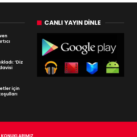
CANLI YAYIN DINLE
Gwen
rtıcı
kladı: ‘Diz
davisi
etler için
oşulları
KONUKLARIMIZ