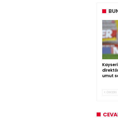
BUN
Kayseri
direktö
umut 
ÖNCEKI
CEVA