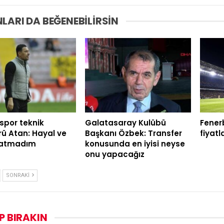
LARI DA BEĞENEBILIRSIN
spor teknik
Galatasaray Kulübü
Fener
rü Atan: Hayal ve
Başkanı Özbek: Transfer
fiyatl
satmadım
konusunda en iyisi neyse
onu yapacağız
SONRAKI
P BIRAKIN