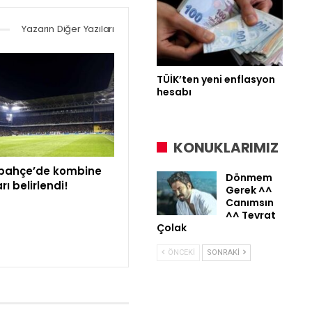
Yazarın Diğer Yazıları
TÜİK’ten yeni enflasyon
hesabı
KONUKLARIMIZ
bahçe’de kombine
Dönmem
arı belirlendi!
Gerek ^^
Canımsın
^^ Tevrat
Çolak
ÖNCEKI
SONRAKI