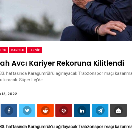
KTÖR
KARIYER
TEKNIK
ah Avcı Kariyer Rekoruna Kilitlendi
n 33. haftasında Karagümrük’ü ağırlayacak Trabzonspor maçı kazanmas
ru kıracak. Süper Lig’de …
s 13, 2022
n 33. haftasında Karagümrük’ü ağırlayacak Trabzonspor maçı kazanmas