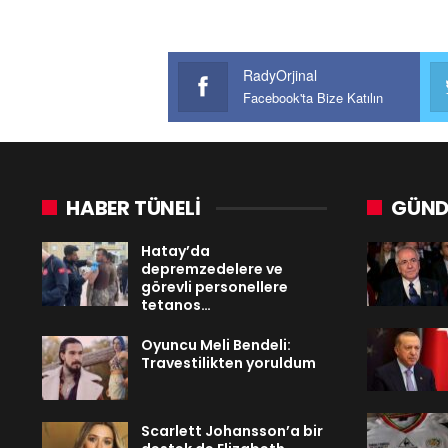
RadyOrjinal
Facebook'ta Bize Katılın
HABER TÜNELİ
GÜND
Hatay’da
depremzedelere ve
görevli personellere
tetanos…
Oyuncu Meli Bendeli:
Travestilikten yoruldum
Scarlett Johansson’a bir