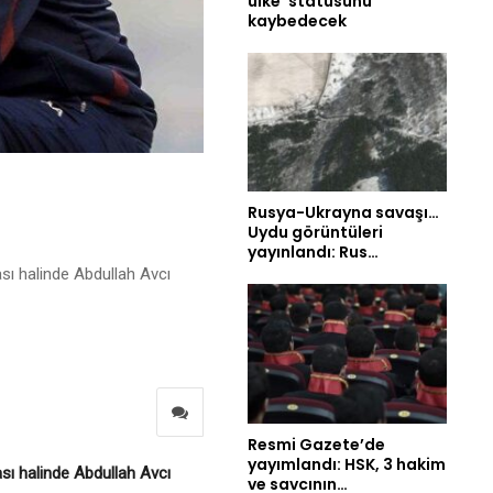
ülke’ statüsünü
kaybedecek
Rusya-Ukrayna savaşı…
Uydu görüntüleri
yayınlandı: Rus…
ı halinde Abdullah Avcı
Resmi Gazete’de
yayımlandı: HSK, 3 hakim
ı halinde Abdullah Avcı
ve savcının…