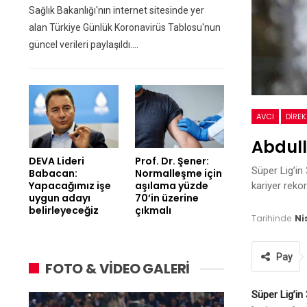
Sağlık Bakanlığı'nın internet sitesinde yer
alan Türkiye Günlük Koronavirüs Tablosu'nun
güncel verileri paylaşıldı.…
AVCI
DIRE
Abdull
DEVA Lideri
Prof. Dr. Şener:
Süper Lig’i
Babacan:
Normalleşme için
Yapacağımız işe
aşılama yüzde
kariyer reko
uygun adayı
70’in üzerine
belirleyeceğiz
çıkmalı
Tarihinde
Ni
Pay
FOTO & VİDEO GALERİ
Süper Lig’i