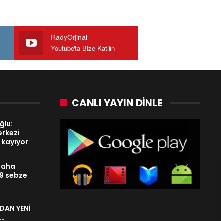
RadyOrjinal
Youtube'ta Bize Katılın
CANLI YAYIN DINLE
ğlu:
rkezi
 kayıyor
 daha
 9 sebze
DAN YENİ
N…