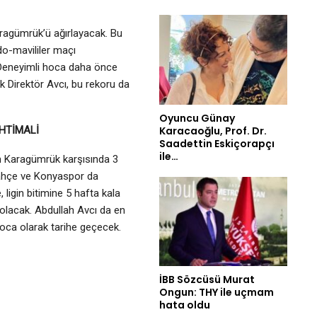
ragümrük’ü ağırlayacak. Bu
do-mavililer maçı
 Deneyimli hoca daha önce
 Direktör Avcı, bu rekoru da
Oyuncu Günay
Karacaoğlu, Prof. Dr.
HTİMALİ
Saadettin Eskiçorapçı
ile…
h Karagümrük karşısında 3
rbahçe ve Konyaspor da
 ligin bitimine 5 hafta kala
olacak. Abdullah Avcı da en
oca olarak tarihe geçecek.
İBB Sözcüsü Murat
Ongun: THY ile uçmam
hata oldu