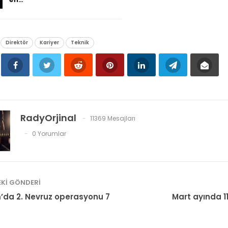
Direktör
Kariyer
Teknik
RadyOrjinal
11369 Mesajları
0 Yorumlar
KI GÖNDERI
da 2. Nevruz operasyonu 7
Mart ayında 11