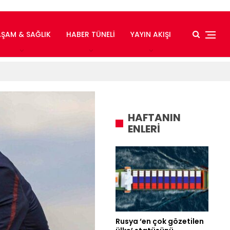
AŞAM & SAĞLIK
HABER TÜNELI
YAYIN AKIŞI
HAFTANIN
ENLERİ
Rusya ‘en çok gözetilen