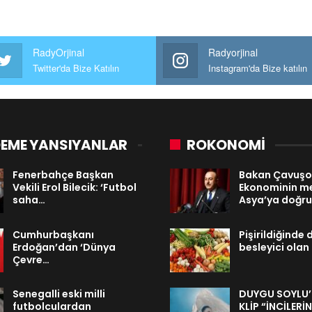
RadyOrjinal
Radyorjinal
Twitter'da Bize Katılın
Instagram'da Bize katılın
EME YANSIYANLAR
ROKONOMİ
Fenerbahçe Başkan
Bakan Çavuşo
Vekili Erol Bilecik: ‘Futbol
Ekonominin me
saha…
Asya’ya doğru
Cumhurbaşkanı
Pişirildiğinde
Erdoğan’dan ‘Dünya
besleyici olan
Çevre…
Senegalli eski milli
DUYGU SOYLU’
futbolculardan
KLİP “İNCİLERİ