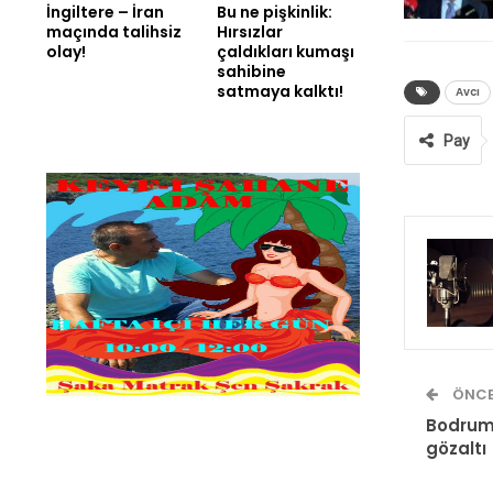
İngiltere – İran
Bu ne pişkinlik:
maçında talihsiz
Hırsızlar
olay!
çaldıkları kumaşı
sahibine
satmaya kalktı!
Avcı
Pay
ÖNCE
Bodrum’
gözaltı