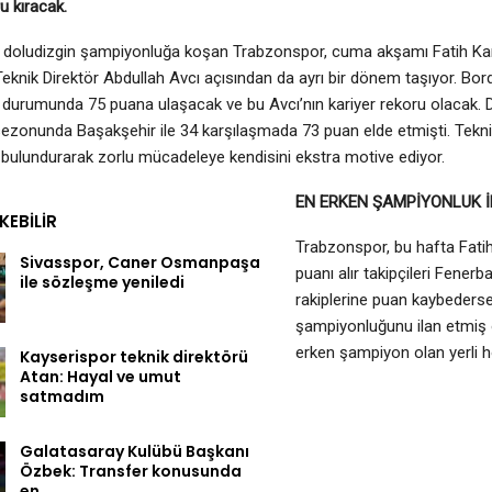
u kıracak.
e doludizgin şampiyonluğa koşan Trabzonspor, cuma akşamı Fatih Ka
eknik Direktör Abdullah Avcı açısından da ayrı bir dönem taşıyor. Bor
 durumunda 75 puana ulaşacak ve bu Avcı’nın kariyer rekoru olacak.
zonunda Başakşehir ile 34 karşılaşmada 73 puan elde etmişti. Teknik
ulundurarak zorlu mücadeleye kendisini ekstra motive ediyor.
EN ERKEN ŞAMPİYONLUK İ
EKEBILIR
Trabzonspor, bu hafta Fati
Sivasspor, Caner Osmanpaşa
puanı alır takipçileri Fene
ile sözleşme yeniledi
rakiplerine puan kaybederse,
şampiyonluğunu ilan etmiş 
erken şampiyon olan yerli h
Kayserispor teknik direktörü
Atan: Hayal ve umut
satmadım
Galatasaray Kulübü Başkanı
Özbek: Transfer konusunda
en…