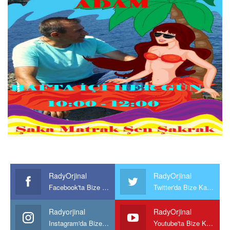
RadyOrjinal
RadyOrjinal
Facebook'ta Bize Katılın
Twitter'da Bize Katılın
Radyorjinal
RadyOrjinal
Instagram'da Bize katılın
Youtube'ta Bize Katılın