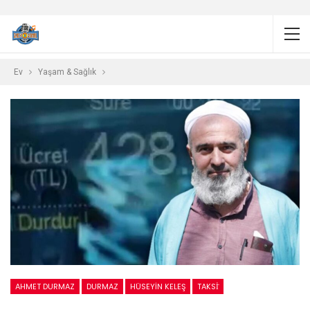
Ev
Yaşam & Sağlık
AHMET DURMAZ
DURMAZ
HÜSEYIN KELEŞ
TAKSİ