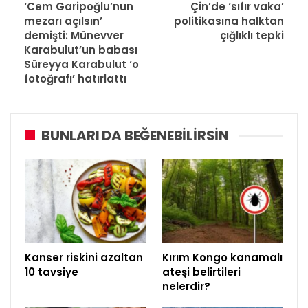
‘Cem Garipoğlu’nun
Çin’de ‘sıfır vaka’
mezarı açılsın’
politikasına halktan
demişti: Münevver
çığlıklı tepki
Karabulut’un babası
Süreyya Karabulut ‘o
fotoğrafı’ hatırlattı
BUNLARI DA BEĞENEBILIRSIN
Kanser riskini azaltan
Kırım Kongo kanamalı
10 tavsiye
ateşi belirtileri
nelerdir?