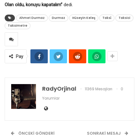
Olan oldu, konuyu kapatalım”
dedi.
Ahmet Durmaz
Durmaz
Hüseyin Keleş
Taksi̇
Taksici
Taksimetre
Pay
RadyOrjinal
11369 Mesajları
0
Yorumlar
ÖNCEKI GÖNDERI
SONRAKI MESAJ