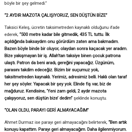
böyle bir şey gelmedi.”
“2 AYDIR MAZOTA ÇALIŞIYORUZ, SEN DÜŞTÜN BİZE”
Taksici Keleş, ücretin taksimetreden kaynaklı olduğunu ifade
ederek,
“500 metre kadar bile gitmedik, 435 TL tuttu. İlk
açıldığında baksaydım onu görürdüm zaten ama bakmadım.
Bazen böyle binde bir oluyor, olaydan sonra kaçacak yer aradım.
Bize yakışmayan bir iş. Allah’tan taksiye binen çocuk patrona
ulaştı. Patron da beni aradı, gereğini yapacağız. Üzgünüm,
parasını takdim edeceğiz. Bizim bir suçumuz yok,
taksitmetreden kaynaklı. Yerimiz, adresimiz belli. Haklı olan taraf
her şey söyler. Yapacak bir şey yok. Elinde fiş var, biz de
mağduruz. Kendisine, ‘Yeni zam geldi, 2 aydır mazota
çalışıyoruz, sen düştün bize’ dedim”
şeklinde konuştu.
“OLAN OLDU, PARAYI GERİ ALMAYACAĞIM”
Ahmet Durmaz ise parayı geri almayacağını belirterek,
“Ben artık
konuyu kapattım. Parayı geri almayacağım. Daha ilgilenmiyorum.